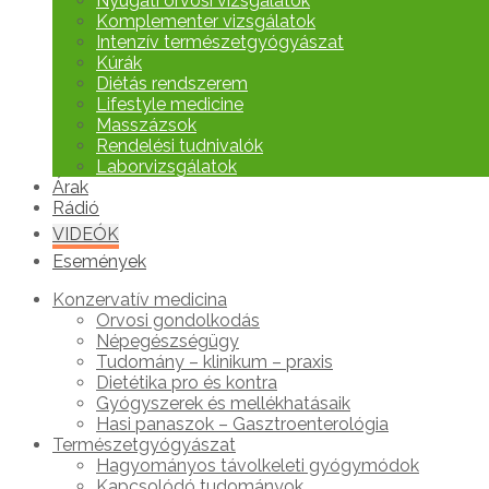
Nyugati orvosi vizsgálatok
Komplementer vizsgálatok
Intenzív természetgyógyászat
Kúrák
Diétás rendszerem
Lifestyle medicine
Masszázsok
Rendelési tudnivalók
Laborvizsgálatok
Árak
Rádió
VIDEÓK
Események
Konzervatív medicina
Orvosi gondolkodás
Népegészségügy
Tudomány – klinikum – praxis
Dietétika pro és kontra
Gyógyszerek és mellékhatásaik
Hasi panaszok – Gasztroenterológia
Természetgyógyászat
Hagyományos távolkeleti gyógymódok
Kapcsolódó tudományok