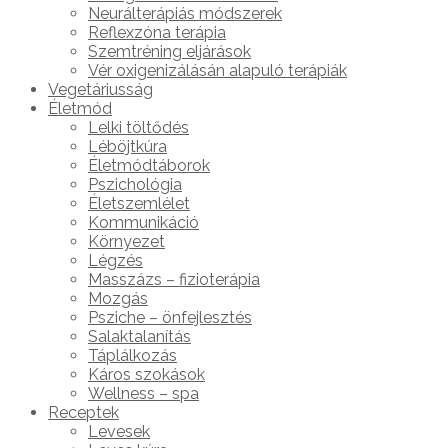
Neurálterápiás módszerek
Reflexzóna terápia
Szemtréning eljárások
Vér oxigenizálásán alapuló terápiák
Vegetáriusság
Életmód
Lelki töltődés
Léböjtkúra
Életmódtáborok
Pszichológia
Életszemlélet
Kommunikáció
Környezet
Légzés
Masszázs – fizioterápia
Mozgás
Psziche – önfejlesztés
Salaktalanítás
Táplálkozás
Káros szokások
Wellness – spa
Receptek
Levesek