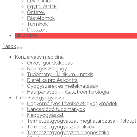
Leves kúra
Egytál ételek
Öntetek
Pástétomok
Turmixok
Desszert
Vírus után
Írások
Konzervatív medicina
Orvosi gondolkodás
Népegészségügy
Tudomány – klinikum – praxis
Dietétika pro és kontra
Gyógyszerek és mellékhatásaik
Hasi panaszok – Gasztroenterológia
Természetgyógyászat
Hagyományos távolkeleti gyógymódok
Kapcsolódó tudományok
Népgyógyászat
Természetgyógyászat meghatározása – feloszt
Természetgyógyászati cikkek
Természetgyógyászati diagnosztika