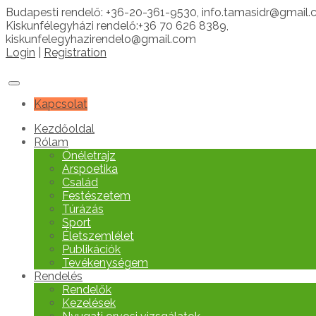
Budapesti rendelő: +36-20-361-9530, info.tamasidr@gmail
Kiskunfélegyházi rendelő:+36 70 626 8389,
kiskunfelegyhazirendelo@gmail.com
Login
|
Registration
Kapcsolat
Kezdőoldal
Rólam
Önéletrajz
Arspoetika
Család
Festészetem
Túrázás
Sport
Életszemlélet
Publikációk
Tevékenységem
Rendelés
Rendelők
Kezelések