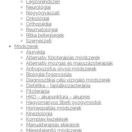
Légzőrendszeri
Neurológiai
Nőgyógyászati
Onkológiai
Orthopédiai
Reumatológiai
Ritka betegségek
Szemészeti
Módszerek
Ájurvéda
Alternatív fizioterápiás módszerek
Alternatív mozgás és masszázsterápiák
Antropozófus orvosi módszerek
Biológiai fogorvoslás
Diagnosztikai célú vizsgáló módszerek
Dietétika – táplálkozásterápia
Fitoterápia
HKO – akupunktúra – akupres
Hagyományos tibeti gyógymódok
Homeopátiás módszerek
Kineziológia
Komplex kezelések
Manuálterápiás eljárások
Méregtelenítő módszerek