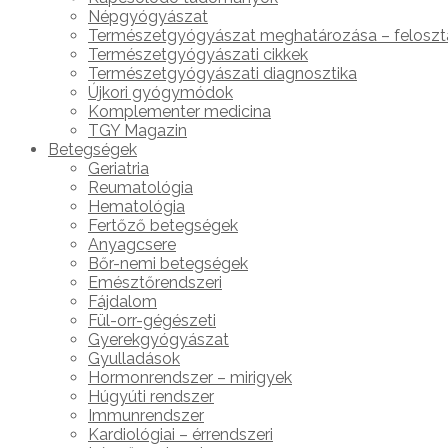
Népgyógyászat
Természetgyógyászat meghatározása – feloszt
Természetgyógyászati cikkek
Természetgyógyászati diagnosztika
Újkori gyógymódok
Komplementer medicina
TGY Magazin
Betegségek
Geriatria
Reumatológia
Hematológia
Fertőző betegségek
Anyagcsere
Bőr-nemi betegségek
Emésztőrendszeri
Fájdalom
Fül-orr-gégészeti
Gyerekgyógyászat
Gyulladások
Hormonrendszer – mirigyek
Húgyúti rendszer
Immunrendszer
Kardiológiai – érrendszeri