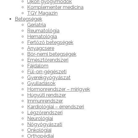
Újkori gyógymódok
Komplementer medicina
TGY Magazin
Betegségek
Geriatria
Reumatológia
Hematológia
Fertőző betegségek
Anyagcsere
Bőr-nemi betegségek
Emésztőrendszeri
Fájdalom
Fül-orr-gégészeti
Gyerekgyógyászat
Gyulladások
Hormonrendszer – mirigyek
Húgyúti rendszer
Immunrendszer
Kardiológiai – érrendszeri
Légzőrendszeri
Neurológiai
Nőgyógyászati
Onkológiai
Orthopédiai