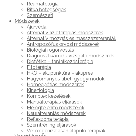
Reumatológiai
Ritka betegségek
Szemészeti
Módszerek
Ájurvéda
Alternatív fizioterápiás módszerek
Alternatív mozgás és masszázsterápiák
Antropozófus orvosi módszerek
Biológiai fogorvoslás
Diagnosztikai célú vizsgáló módszerek
Dietétika – táplálkozásterápia
Fitoterápia
HKO – akupunktúra – akupres
Hagyományos tibeti gyógymódok
Homeopátiás módszerek
Kineziológia
Komplex kezelések
Manuálterápiás eljárások
Méregtelenítő módszerek
Neurálterápiás módszerek
Reflexzóna terápia
Szemtréning eljárások
Vér oxigenizálásán alapuló terápiák