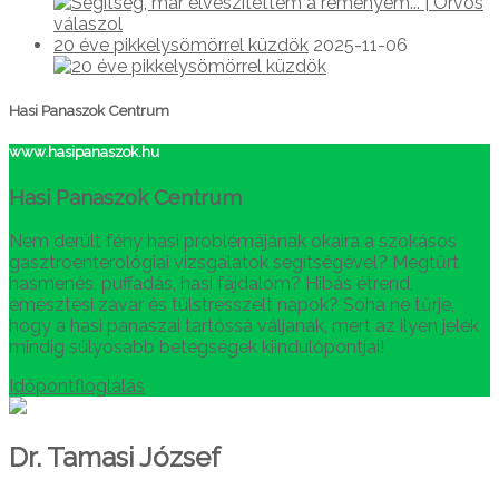
20 éve pikkelysömörrel küzdök
2025-11-06
Hasi Panaszok Centrum
www.hasipanaszok.hu
Hasi Panaszok Centrum
Nem derült fény hasi problémájának okaira a szokásos
gasztroenterológiai vizsgálatok segítségével? Megtűrt
hasmenés, puffadás, hasi fájdalom? Hibás étrend,
emésztési zavar és túlstresszelt napok? Soha ne tűrje,
hogy a hasi panaszai tartóssá váljanak, mert az ilyen jelek
mindig súlyosabb betegségek kiindulópontjai!
Időpontfloglalás
Dr. Tamasi József