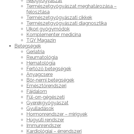
Népgyógyászat
Természetgyógyászat meghatározása –
felosztása
Természetgyógyászati cikkek
Természetgyógyászati diagnosztika
Újkori gyógymódok
Komplementer medicina
TGY Magazin
Betegségek
Geriatria
Reumatológia
Hematológia
Fertőző betegségek
Anyagcsere
Bőr-nemi betegségek
Emésztőrendszeri
Fájdalom
Fül-orr-gégészeti
Gyerekgyógyászat
Gyulladások
Hormonrendszer – mirigyek
Húgyúti rendszer
Immunrendszer
Kardiológiai – érrendszeri