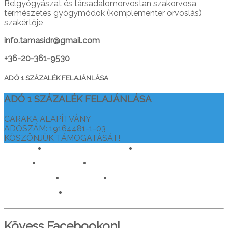
Belgyógyászat és társadalomorvostan szakorvosa,
természetes gyógymódok (komplementer orvoslás)
szakértője
info.tamasidr@gmail.com
+36-20-361-9530
ADÓ 1 SZÁZALÉK FELAJÁNLÁSA
ADÓ 1 SZÁZALÉK FELAJÁNLÁSA
CARAKA ALAPÍTVÁNY
ADÓSZÁM: 19164481-1-03
KÖSZÖNJÜK TÁMOGATÁSÁT!
drtamasiajurveda.hu
veganelet.hu
caraka.hu
orvosokatisztanlatasert.hu
c911.info
mediaforras.hu
worlddoctorsalliance.com
Kövess Facebookon!