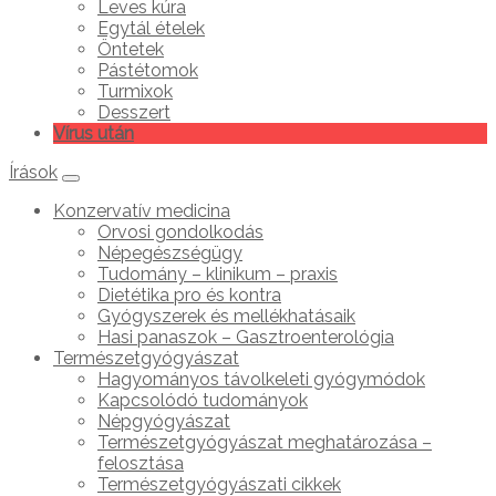
Leves kúra
Egytál ételek
Öntetek
Pástétomok
Turmixok
Desszert
Vírus után
Írások
Konzervatív medicina
Orvosi gondolkodás
Népegészségügy
Tudomány – klinikum – praxis
Dietétika pro és kontra
Gyógyszerek és mellékhatásaik
Hasi panaszok – Gasztroenterológia
Természetgyógyászat
Hagyományos távolkeleti gyógymódok
Kapcsolódó tudományok
Népgyógyászat
Természetgyógyászat meghatározása –
felosztása
Természetgyógyászati cikkek