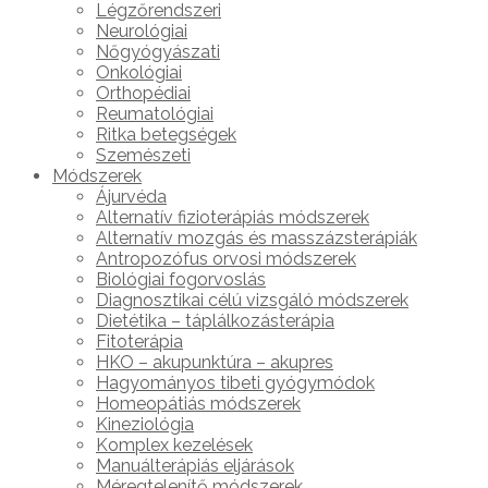
Légzőrendszeri
Neurológiai
Nőgyógyászati
Onkológiai
Orthopédiai
Reumatológiai
Ritka betegségek
Szemészeti
Módszerek
Ájurvéda
Alternatív fizioterápiás módszerek
Alternatív mozgás és masszázsterápiák
Antropozófus orvosi módszerek
Biológiai fogorvoslás
Diagnosztikai célú vizsgáló módszerek
Dietétika – táplálkozásterápia
Fitoterápia
HKO – akupunktúra – akupres
Hagyományos tibeti gyógymódok
Homeopátiás módszerek
Kineziológia
Komplex kezelések
Manuálterápiás eljárások
Méregtelenítő módszerek