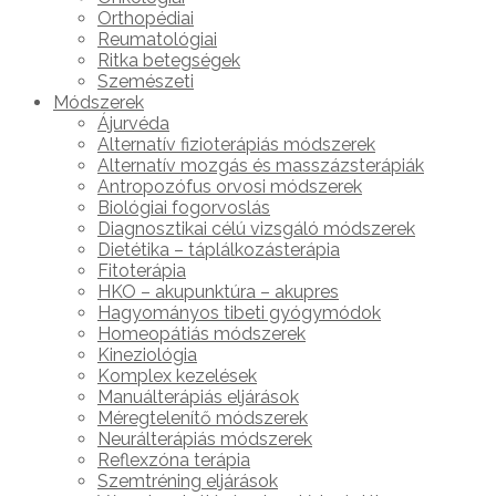
Orthopédiai
Reumatológiai
Ritka betegségek
Szemészeti
Módszerek
Ájurvéda
Alternatív fizioterápiás módszerek
Alternatív mozgás és masszázsterápiák
Antropozófus orvosi módszerek
Biológiai fogorvoslás
Diagnosztikai célú vizsgáló módszerek
Dietétika – táplálkozásterápia
Fitoterápia
HKO – akupunktúra – akupres
Hagyományos tibeti gyógymódok
Homeopátiás módszerek
Kineziológia
Komplex kezelések
Manuálterápiás eljárások
Méregtelenítő módszerek
Neurálterápiás módszerek
Reflexzóna terápia
Szemtréning eljárások