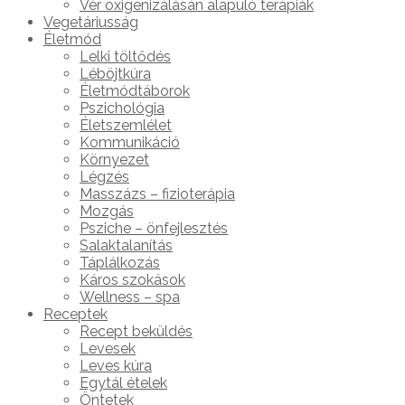
Vér oxigenizálásán alapuló terápiák
Vegetáriusság
Életmód
Lelki töltődés
Léböjtkúra
Életmódtáborok
Pszichológia
Életszemlélet
Kommunikáció
Környezet
Légzés
Masszázs – fizioterápia
Mozgás
Psziche – önfejlesztés
Salaktalanítás
Táplálkozás
Káros szokások
Wellness – spa
Receptek
Recept beküldés
Levesek
Leves kúra
Egytál ételek
Öntetek