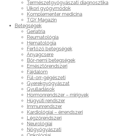
Természetgyógyászati diagnosztika
Újkori gyógymódok
Komplementer medicina
TGY Magazin
Betegségek
Geriatria
Reumatológia
Hematológia
Fertőző betegségek
Anyagcsere
Bőr-nemi betegségek
Emésztőrendszeri
Fájdalom
Fül-orr-gégészeti
Gyerekgyógyászat
Gyulladások
Hormonrendszer – mirigyek
Húgyúti rendszer
Immunrendszer
Kardiológiai – érrendszeri
Légzőrendszeri
Neurológiai
Nőgyógyászati
Onkológiai