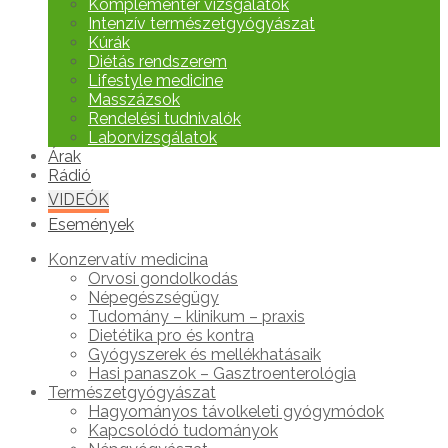
Komplementer vizsgálatok
Intenzív természetgyógyászat
Kúrák
Diétás rendszerem
Lifestyle medicine
Masszázsok
Rendelési tudnivalók
Laborvizsgálatok
Árak
Rádió
VIDEÓK
Események
Konzervatív medicina
Orvosi gondolkodás
Népegészségügy
Tudomány – klinikum – praxis
Dietétika pro és kontra
Gyógyszerek és mellékhatásaik
Hasi panaszok – Gasztroenterológia
Természetgyógyászat
Hagyományos távolkeleti gyógymódok
Kapcsolódó tudományok