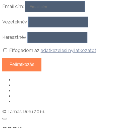
Email cím:
Vezetéknév
Keresztnév
Elfogadom az
adatkezelési nyilatkozatot
© TamasiDr.hu 2016.