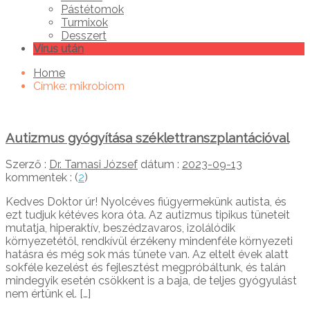
Pástétomok
Turmixok
Desszert
Vírus után
Home
Címke:
mikrobiom
Autizmus gyógyítása széklettranszplantációval
Szerző :
Dr. Tamasi József
dátum :
2023-09-13
kommentek : (
2
)
Kedves Doktor úr! Nyolcéves fiúgyermekünk autista, és
ezt tudjuk kétéves kora óta. Az autizmus tipikus tüneteit
mutatja, hiperaktív, beszédzavaros, izolálódik
környezetétől, rendkívül érzékeny mindenféle környezeti
hatásra és még sok más tünete van. Az eltelt évek alatt
sokféle kezelést és fejlesztést megpróbáltunk, és talán
mindegyik esetén csökkent is a baja, de teljes gyógyulást
nem értünk el. […]