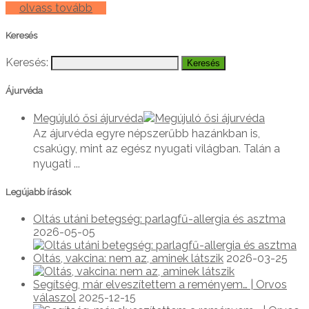
olvass tovább
Keresés
Keresés:
Ájurvéda
Megújuló ősi ájurvéda
Az ájurvéda egyre népszerűbb hazánkban is,
csakúgy, mint az egész nyugati világban. Talán a
nyugati ...
Legújabb írások
Oltás utáni betegség: parlagfű-allergia és asztma
2026-05-05
Oltás, vakcina: nem az, aminek látszik
2026-03-25
Segítség, már elveszítettem a reményem… | Orvos
válaszol
2025-12-15