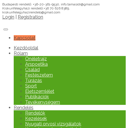
Budapesti rendelő: +36-20-361-9530, info.tamasidr@gmail.com
Kiskunfélegyházi rendelő:+36 70 626 8389,
kiskunfelegyhazirendelo@gmail.com
Login
|
Registration
Kapcsolat
Kezdőoldal
Rólam
Önéletrajz
Arspoetika
Család
Festészetem
Túrázás
Sport
Életszemlélet
Publikációk
Tevékenységem
Rendelés
Rendelők
Kezelések
Nyugati orvosi vizsgálatok