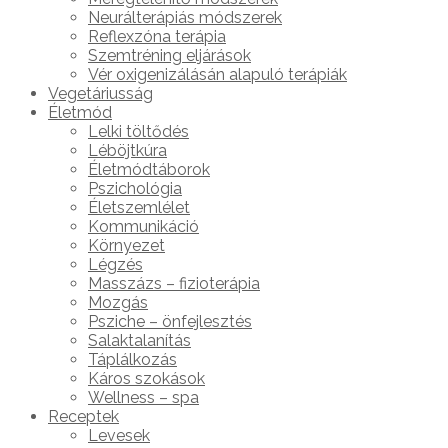
Neurálterápiás módszerek
Reflexzóna terápia
Szemtréning eljárások
Vér oxigenizálásán alapuló terápiák
Vegetáriusság
Életmód
Lelki töltődés
Léböjtkúra
Életmódtáborok
Pszichológia
Életszemlélet
Kommunikáció
Környezet
Légzés
Masszázs – fizioterápia
Mozgás
Psziche – önfejlesztés
Salaktalanítás
Táplálkozás
Káros szokások
Wellness – spa
Receptek
Levesek