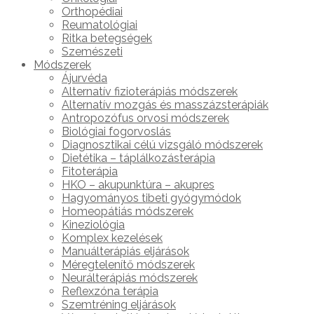
Orthopédiai
Reumatológiai
Ritka betegségek
Szemészeti
Módszerek
Ájurvéda
Alternatív fizioterápiás módszerek
Alternatív mozgás és masszázsterápiák
Antropozófus orvosi módszerek
Biológiai fogorvoslás
Diagnosztikai célú vizsgáló módszerek
Dietétika – táplálkozásterápia
Fitoterápia
HKO – akupunktúra – akupres
Hagyományos tibeti gyógymódok
Homeopátiás módszerek
Kineziológia
Komplex kezelések
Manuálterápiás eljárások
Méregtelenítő módszerek
Neurálterápiás módszerek
Reflexzóna terápia
Szemtréning eljárások