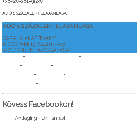
+36-20-361-9530
ADÓ 1 SZÁZALÉK FELAJÁNLÁSA
ADÓ 1 SZÁZALÉK FELAJÁNLÁSA
CARAKA ALAPÍTVÁNY
ADÓSZÁM: 19164481-1-03
KÖSZÖNJÜK TÁMOGATÁSÁT!
drtamasiajurveda.hu
veganelet.hu
caraka.hu
orvosokatisztanlatasert.hu
c911.info
mediaforras.hu
worlddoctorsalliance.com
Kövess Facebookon!
Antiaging - Dr. Tamasi