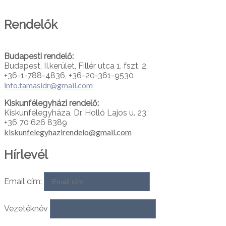
PARTNEREINK
Rendelők
Budapesti rendelő:
Budapest, II.kerület, Fillér utca 1. fszt. 2.
+36-1-788-4836, +36-20-361-9530
info.tamasidr@gmail.com
Kiskunfélegyházi rendelő:
Kiskunfélegyháza, Dr. Holló Lajos u. 23.
+36 70 626 8389
kiskunfelegyhazirendelo@gmail.com
Hírlevél
Email cím:
Vezetéknév