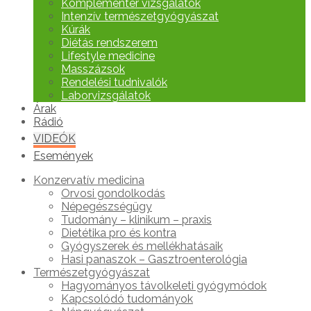
Komplementer vizsgálatok
Intenzív természetgyógyászat
Kúrák
Diétás rendszerem
Lifestyle medicine
Masszázsok
Rendelési tudnivalók
Laborvizsgálatok
Árak
Rádió
VIDEÓK
Események
Konzervatív medicina
Orvosi gondolkodás
Népegészségügy
Tudomány – klinikum – praxis
Dietétika pro és kontra
Gyógyszerek és mellékhatásaik
Hasi panaszok – Gasztroenterológia
Természetgyógyászat
Hagyományos távolkeleti gyógymódok
Kapcsolódó tudományok