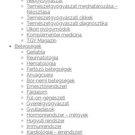
Népgyógyászat
Természetgyógyászat meghatározása –
felosztása
Természetgyógyászati cikkek
Természetgyógyászati diagnosztika
Újkori gyógymódok
Komplementer medicina
TGY Magazin
Betegségek
Geriatria
Reumatológia
Hematológia
Fertőző betegségek
Anyagcsere
Bőr-nemi betegségek
Emésztőrendszeri
Fájdalom
Fül-orr-gégészeti
Gyerekgyógyászat
Gyulladások
Hormonrendszer – mirigyek
Húgyúti rendszer
Immunrendszer
Kardiológiai – érrendszeri