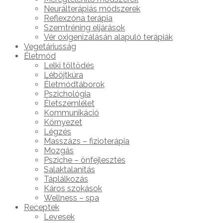
Neurálterápiás módszerek
Reflexzóna terápia
Szemtréning eljárások
Vér oxigenizálásán alapuló terápiák
Vegetáriusság
Életmód
Lelki töltődés
Léböjtkúra
Életmódtáborok
Pszichológia
Életszemlélet
Kommunikáció
Környezet
Légzés
Masszázs – fizioterápia
Mozgás
Psziche – önfejlesztés
Salaktalanítás
Táplálkozás
Káros szokások
Wellness – spa
Receptek
Levesek