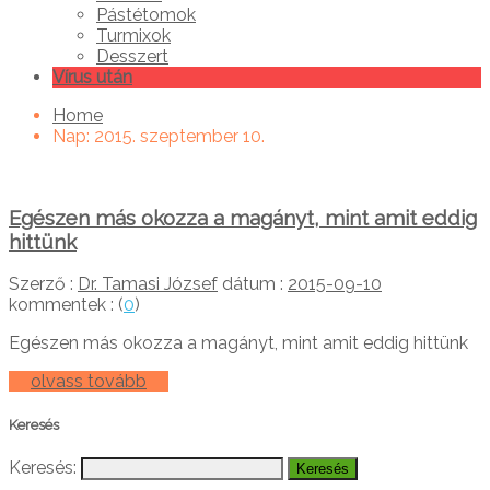
Pástétomok
Turmixok
Desszert
Vírus után
Home
Nap:
2015. szeptember 10.
Egészen más okozza a magányt, mint amit eddig
hittünk
Szerző :
Dr. Tamasi József
dátum :
2015-09-10
kommentek : (
0
)
Egészen más okozza a magányt, mint amit eddig hittünk
olvass tovább
Keresés
Keresés: