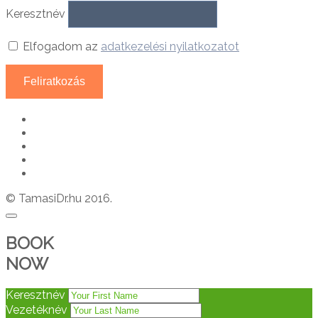
Keresztnév
Elfogadom az
adatkezelési nyilatkozatot
© TamasiDr.hu 2016.
BOOK
NOW
Keresztnév
Vezetéknév