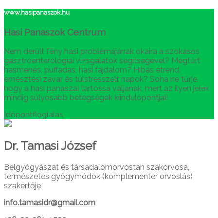
www.hasipanaszok.hu
Hasi Panaszok Centrum
Nem derült fény hasi problémájának okaira a szokásos
gasztroenterológiai vizsgálatok segítségével? Megtűrt
hasmenés, puffadás, hasi fájdalom? Hibás étrend,
emésztési zavar és túlstresszelt napok? Soha ne tűrje,
hogy a hasi panaszai tartóssá váljanak, mert az ilyen jelek
mindig súlyosabb betegségek kiindulópontjai!
Időpontfloglalás
Dr. Tamasi József
Belgyógyászat és társadalomorvostan szakorvosa,
természetes gyógymódok (komplementer orvoslás)
szakértője
info.tamasidr@gmail.com