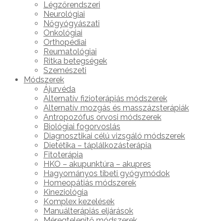
Légzőrendszeri
Neurológiai
Nőgyógyászati
Onkológiai
Orthopédiai
Reumatológiai
Ritka betegségek
Szemészeti
Módszerek
Ájurvéda
Alternatív fizioterápiás módszerek
Alternatív mozgás és masszázsterápiák
Antropozófus orvosi módszerek
Biológiai fogorvoslás
Diagnosztikai célú vizsgáló módszerek
Dietétika – táplálkozásterápia
Fitoterápia
HKO – akupunktúra – akupres
Hagyományos tibeti gyógymódok
Homeopátiás módszerek
Kineziológia
Komplex kezelések
Manuálterápiás eljárások
Méregtelenítő módszerek