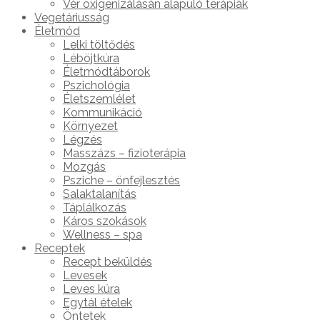
Vér oxigenizálásán alapuló terápiák
Vegetáriusság
Életmód
Lelki töltődés
Léböjtkúra
Életmódtáborok
Pszichológia
Életszemlélet
Kommunikáció
Környezet
Légzés
Masszázs – fizioterápia
Mozgás
Psziche – önfejlesztés
Salaktalanítás
Táplálkozás
Káros szokások
Wellness – spa
Receptek
Recept beküldés
Levesek
Leves kúra
Egytál ételek
Öntetek