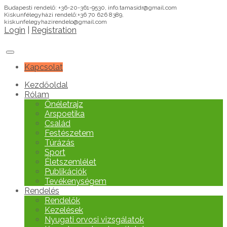
Budapesti rendelő: +36-20-361-9530, info.tamasidr@gmail.com
Kiskunfélegyházi rendelő:+36 70 626 8389,
kiskunfelegyhazirendelo@gmail.com
Login
|
Registration
Kapcsolat
Kezdőoldal
Rólam
Önéletrajz
Arspoetika
Család
Festészetem
Túrázás
Sport
Életszemlélet
Publikációk
Tevékenységem
Rendelés
Rendelők
Kezelések
Nyugati orvosi vizsgálatok