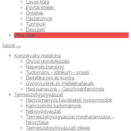
Leves kúra
Egytál ételek
Öntetek
Pástétomok
Turmixok
Desszert
Vírus után
Írások
Konzervatív medicina
Orvosi gondolkodás
Népegészségügy
Tudomány – klinikum – praxis
Dietétika pro és kontra
Gyógyszerek és mellékhatásaik
Hasi panaszok – Gasztroenterológia
Természetgyógyászat
Hagyományos távolkeleti gyógymódok
Kapcsolódó tudományok
Népgyógyászat
Természetgyógyászat meghatározása –
felosztása
Természetgyógyászati cikkek