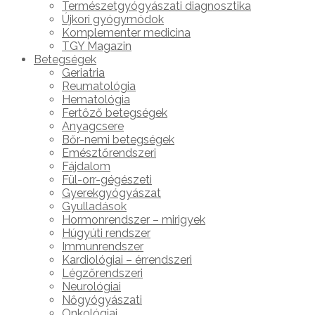
Természetgyógyászati diagnosztika
Újkori gyógymódok
Komplementer medicina
TGY Magazin
Betegségek
Geriatria
Reumatológia
Hematológia
Fertőző betegségek
Anyagcsere
Bőr-nemi betegségek
Emésztőrendszeri
Fájdalom
Fül-orr-gégészeti
Gyerekgyógyászat
Gyulladások
Hormonrendszer – mirigyek
Húgyúti rendszer
Immunrendszer
Kardiológiai – érrendszeri
Légzőrendszeri
Neurológiai
Nőgyógyászati
Onkológiai