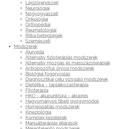
Légzőrendszeri
Neurológiai
Nőgyógyászati
Onkológiai
Orthopédiai
Reumatológiai
Ritka betegségek
Szemészeti
Módszerek
Ájurvéda
Alternatív fizioterápiás módszerek
Alternatív mozgás és masszázsterápiák
Antropozófus orvosi módszerek
Biológiai fogorvoslás
Diagnosztikai célú vizsgáló módszerek
Dietétika – táplálkozásterápia
Fitoterápia
HKO – akupunktúra – akupres
Hagyományos tibeti gyógymódok
Homeopátiás módszerek
Kineziológia
Komplex kezelések
Manuálterápiás eljárások
Méregtelenítő módszerek