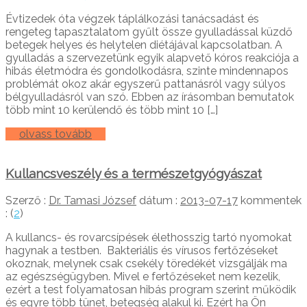
Évtizedek óta végzek táplálkozási tanácsadást és
rengeteg tapasztalatom gyűlt össze gyulladással küzdő
betegek helyes és helytelen diétájával kapcsolatban. A
gyulladás a szervezetünk egyik alapvető kóros reakciója a
hibás életmódra és gondolkodásra, szinte mindennapos
problémát okoz akár egyszerű pattanásról vagy súlyos
bélgyulladásról van szó. Ebben az írásomban bemutatok
több mint 10 kerülendő és több mint 10 […]
olvass tovább
Kullancsveszély és a természetgyógyászat
Szerző :
Dr. Tamasi József
dátum :
2013-07-17
kommentek
: (
2
)
A kullancs- és rovarcsípések élethosszig tartó nyomokat
hagynak a testben. Bakteriális és vírusos fertőzéseket
okoznak, melynek csak csekély töredékét vizsgálják ma
az egészségügyben. Mivel e fertőzéseket nem kezelik,
ezért a test folyamatosan hibás program szerint működik
és egyre több tünet, betegség alakul ki. Ezért ha Ön