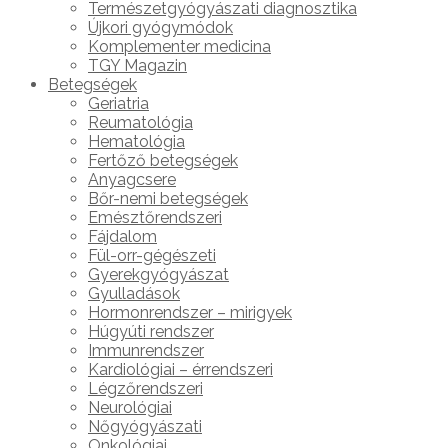
Természetgyógyászati diagnosztika
Újkori gyógymódok
Komplementer medicina
TGY Magazin
Betegségek
Geriatria
Reumatológia
Hematológia
Fertőző betegségek
Anyagcsere
Bőr-nemi betegségek
Emésztőrendszeri
Fájdalom
Fül-orr-gégészeti
Gyerekgyógyászat
Gyulladások
Hormonrendszer – mirigyek
Húgyúti rendszer
Immunrendszer
Kardiológiai – érrendszeri
Légzőrendszeri
Neurológiai
Nőgyógyászati
Onkológiai