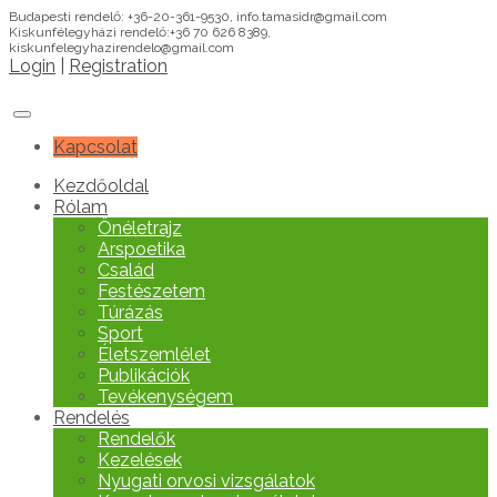
Budapesti rendelő: +36-20-361-9530, info.tamasidr@gmail.com
Kiskunfélegyházi rendelő:+36 70 626 8389,
kiskunfelegyhazirendelo@gmail.com
Login
|
Registration
Kapcsolat
Kezdőoldal
Rólam
Önéletrajz
Arspoetika
Család
Festészetem
Túrázás
Sport
Életszemlélet
Publikációk
Tevékenységem
Rendelés
Rendelők
Kezelések
Nyugati orvosi vizsgálatok