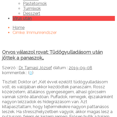
Pástétomok
Turmixok
Desszert
Vírus után
Home
Címke:
Immunrendszer
Orvos válaszol rovat: Tüdőgyulladásom után
jöttek a panaszok…
Szerző :
Dr. Tamasi József
dátum :
2019-09-08
kommentek : (
0
)
Tisztelt Doktor úr! „Két évvel ezelőtt tüdőgyulladásom
volt, és valójában ekkor kezdődtek panaszaim. Rossz
közérzetem, általános gyengeségem, alhasi görcseim
vannak szinte állandóan. Puffadok, remegek, éjszakánként
nagyon leizzadok és hidegrázásom van. Azt
kitapasztaltam, hogy tejtermékekre nagyon pattanásos
leszek. Ha stresszhelyzetben vagyok, akkor magas lesz a
pulzusom, fejem és kezem remeg. Erősen hullik a hajam.