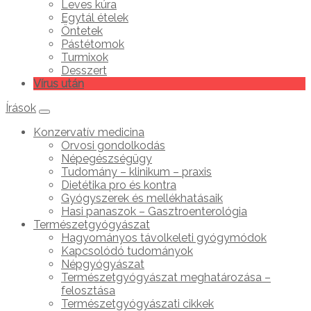
Leves kúra
Egytál ételek
Öntetek
Pástétomok
Turmixok
Desszert
Vírus után
Írások
Konzervatív medicina
Orvosi gondolkodás
Népegészségügy
Tudomány – klinikum – praxis
Dietétika pro és kontra
Gyógyszerek és mellékhatásaik
Hasi panaszok – Gasztroenterológia
Természetgyógyászat
Hagyományos távolkeleti gyógymódok
Kapcsolódó tudományok
Népgyógyászat
Természetgyógyászat meghatározása –
felosztása
Természetgyógyászati cikkek