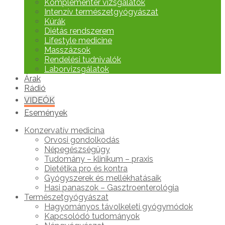
Komplementer vizsgálatok
Intenzív természetgyógyászat
Kúrák
Diétás rendszerem
Lifestyle medicine
Masszázsok
Rendelési tudnivalók
Laborvizsgálatok
Árak
Rádió
VIDEÓK
Események
Konzervatív medicina
Orvosi gondolkodás
Népegészségügy
Tudomány – klinikum – praxis
Dietétika pro és kontra
Gyógyszerek és mellékhatásaik
Hasi panaszok – Gasztroenterológia
Természetgyógyászat
Hagyományos távolkeleti gyógymódok
Kapcsolódó tudományok