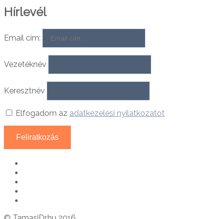
Hírlevél
Email cím:
Vezetéknév
Keresztnév
Elfogadom az
adatkezelési nyilatkozatot
© TamasiDr.hu 2016.