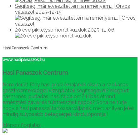
Segítség, már elveszítettem a reményem… | Orvos
válaszol
2025-12-15
20 éve pikkelysömörrel küzdök
2025-11-06
Hasi Panaszok Centrum
www.hasipanaszok.hu
Hasi Panaszok Centrum
Nem derült fény hasi problémájának okaira a szokásos
gasztroenterológiai vizsgálatok segítségével? Megtűrt
hasmenés, puffadás, hasi fájdalom? Hibás étrend,
emésztési zavar és túlstresszelt napok? Soha ne tűrje,
hogy a hasi panaszai tartóssá váljanak, mert az ilyen jelek
mindig súlyosabb betegségek kiindulópontjai!
Időpontfloglalás