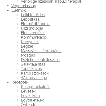
Vér oxigenizálásán alapuló terápiák
Vegetáriusság
Életmód
Lelki töltődés
Léböjtkúra
Életmódtáborok
Pszichológia
Életszemlélet
Kommunikáció
Környezet
Légzés
Masszázs – fizioterápia
Mozgás
Psziche – önfejlesztés
Salaktalanítás
Táplálkozás
Káros szokások
Wellness – spa
Receptek
Recept beküldés
Levesek
Leves kúra
Egytál ételek
Öntetek