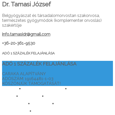
Dr. Tamasi József
Belgyógyászat és társadalomorvostan szakorvosa,
természetes gyógymódok (komplementer orvoslás)
szakértője
info.tamasidr@gmail.com
+36-20-361-9530
ADÓ 1 SZÁZALÉK FELAJÁNLÁSA
ADÓ 1 SZÁZALÉK FELAJÁNLÁSA
CARAKA ALAPÍTVÁNY
ADÓSZÁM: 19164481-1-03
KÖSZÖNJÜK TÁMOGATÁSÁT!
drtamasiajurveda.hu
veganelet.hu
caraka.hu
orvosokatisztanlatasert.hu
c911.info
mediaforras.hu
worlddoctorsalliance.com