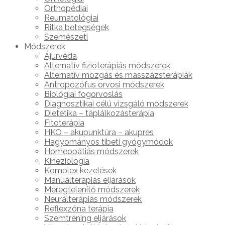
Orthopédiai
Reumatológiai
Ritka betegségek
Szemészeti
Módszerek
Ájurvéda
Alternatív fizioterápiás módszerek
Alternatív mozgás és masszázsterápiák
Antropozófus orvosi módszerek
Biológiai fogorvoslás
Diagnosztikai célú vizsgáló módszerek
Dietétika – táplálkozásterápia
Fitoterápia
HKO – akupunktúra – akupres
Hagyományos tibeti gyógymódok
Homeopátiás módszerek
Kineziológia
Komplex kezelések
Manuálterápiás eljárások
Méregtelenítő módszerek
Neurálterápiás módszerek
Reflexzóna terápia
Szemtréning eljárások