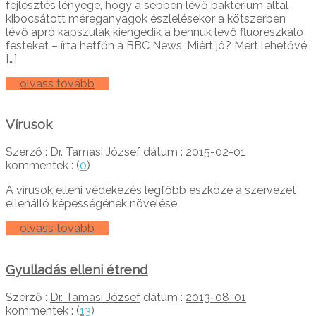
fejlesztés lényege, hogy a sebben lévő baktérium által
kibocsátott méreganyagok észlelésekor a kötszerben
lévő apró kapszulák kiengedik a bennük lévő fluoreszkáló
festéket – írta hétfőn a BBC News. Miért jó? Mert lehetővé
[…]
olvass tovább
Vírusok
Szerző :
Dr. Tamasi József
dátum :
2015-02-01
kommentek : (
0
)
A vírusok elleni védekezés legfőbb eszköze a szervezet
ellenálló képességének növelése
olvass tovább
Gyulladás elleni étrend
Szerző :
Dr. Tamasi József
dátum :
2013-08-01
kommentek : (
13
)