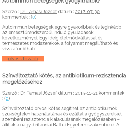
Autoimmun betegségek gyógyíthatók?
Szerző :
Dr. Tamasi József
dátum :
2017-07-30
kommentek : (
0
)
Autoimmun betegségek egyre gyakoribbak és leginkább
az emésztőrendszerből induló gyulladások
következményei. Egy ideig életmódváltással és
természetes módszerekkel a folyamat megállítható és
visszafordítható.
olvass tovább
Színváltoztató kötés, az antibiotikum-rezisztencia
megelőzéséhez
Szerző :
Dr. Tamasi József
dátum :
2015-11-21
kommentek
: (
0
)
Színváltoztató orvosi kötés segíthet az antibiotikumok
szükségtelen használatának és ezáltal a gyógyszerekkel
szembeni rezisztencia kialakulásának megelőzésében –
állítják a nagy-britanniai Bath-i Egyetem szakemberei. A