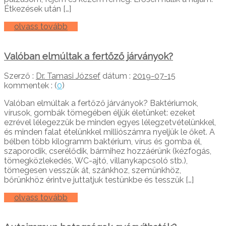
Étkezések után […]
olvass tovább
Valóban elmúltak a fertőző járványok?
Szerző :
Dr. Tamasi József
dátum :
2019-07-15
kommentek : (
0
)
Valóban elmúltak a fertőző járványok? Baktériumok,
vírusok, gombák tömegében éljük életünket: ezeket
ezrével lélegezzük be minden egyes lélegzetvételünkkel,
és minden falat ételünkkel milliószámra nyeljük le őket. A
bélben több kilogramm baktérium, vírus és gomba él,
szaporodik, cserélődik, bármihez hozzáérünk (kézfogás,
tömegközlekedés, WC-ajtó, villanykapcsoló stb.),
tömegesen vesszük át, szánkhoz, szemünkhöz,
bőrünkhöz érintve juttatjuk testünkbe és tesszük […]
olvass tovább