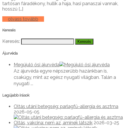
tartósan fáradékony, hullik a haja, hasi panaszai vannak,
hosszú […]
olvass tovább
Keresés
Keresés:
Ájurvéda
Megújuló ősi ájurvéda
Az ájurvéda egyre népszerűbb hazánkban is,
csakúgy, mint az egész nyugati világban. Talán a
nyugati ...
Legújabb írások
Oltás utáni betegség: parlagfű-allergia és asztma
2026-05-05
Oltás, vakcina: nem az, aminek látszik
2026-03-25