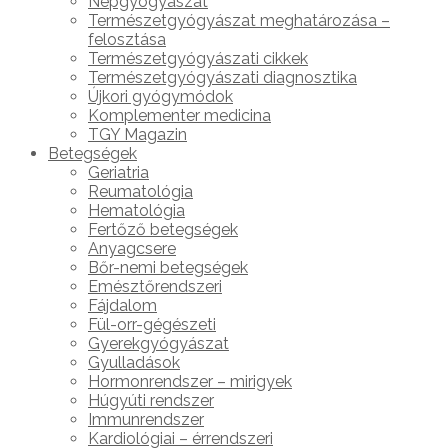
Népgyógyászat
Természetgyógyászat meghatározása –
felosztása
Természetgyógyászati cikkek
Természetgyógyászati diagnosztika
Újkori gyógymódok
Komplementer medicina
TGY Magazin
Betegségek
Geriatria
Reumatológia
Hematológia
Fertőző betegségek
Anyagcsere
Bőr-nemi betegségek
Emésztőrendszeri
Fájdalom
Fül-orr-gégészeti
Gyerekgyógyászat
Gyulladások
Hormonrendszer – mirigyek
Húgyúti rendszer
Immunrendszer
Kardiológiai – érrendszeri