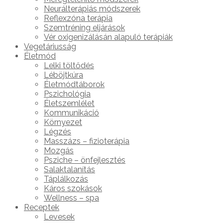
Neurálterápiás módszerek
Reflexzóna terápia
Szemtréning eljárások
Vér oxigenizálásán alapuló terápiák
Vegetáriusság
Életmód
Lelki töltődés
Léböjtkúra
Életmódtáborok
Pszichológia
Életszemlélet
Kommunikáció
Környezet
Légzés
Masszázs – fizioterápia
Mozgás
Psziche – önfejlesztés
Salaktalanítás
Táplálkozás
Káros szokások
Wellness – spa
Receptek
Levesek