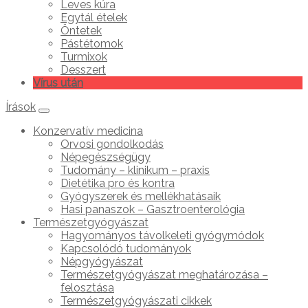
Leves kúra
Egytál ételek
Öntetek
Pástétomok
Turmixok
Desszert
Vírus után
Írások
Konzervatív medicina
Orvosi gondolkodás
Népegészségügy
Tudomány – klinikum – praxis
Dietétika pro és kontra
Gyógyszerek és mellékhatásaik
Hasi panaszok – Gasztroenterológia
Természetgyógyászat
Hagyományos távolkeleti gyógymódok
Kapcsolódó tudományok
Népgyógyászat
Természetgyógyászat meghatározása –
felosztása
Természetgyógyászati cikkek