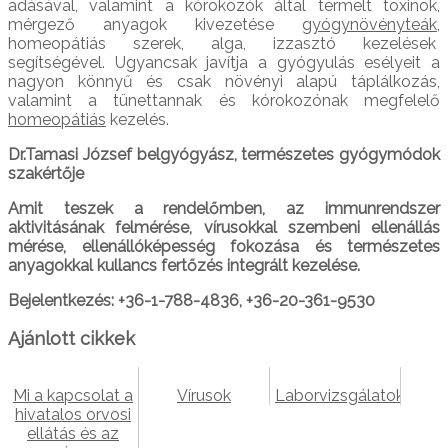
adásával, valamint a kórokozók által termelt toxinok,
mérgező anyagok kivezetése
gyógynövényteák,
homeopátiás szerek, alga, izzasztó kezelések
segítségével. Ugyancsak javítja a gyógyulás esélyeit a
nagyon könnyű és csak növényi alapú táplálkozás,
valamint a tünettannak és kórokozónak megfelelő
homeopátiás
kezelés.
Dr.Tamasi József belgyógyász, természetes gyógymódok
szakértője
Amit teszek a rendelőmben, az immunrendszer
aktivitásának felmérése, vírusokkal szembeni ellenállás
mérése, ellenállóképesség fokozása és
természetes
anyagokkal kullancs fertőzés integrált kezelése.
Bejelentkezés: +36-1-788-4836, +36-20-361-9530
Ajánlott cikkek
Mi a kapcsolat a
Vírusok
Laborvizsgálatok
hivatalos orvosi
ellátás és az