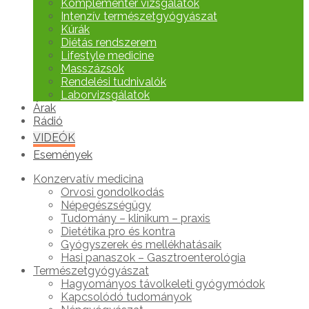
Komplementer vizsgálatok
Intenzív természetgyógyászat
Kúrák
Diétás rendszerem
Lifestyle medicine
Masszázsok
Rendelési tudnivalók
Laborvizsgálatok
Árak
Rádió
VIDEÓK
Események
Konzervatív medicina
Orvosi gondolkodás
Népegészségügy
Tudomány – klinikum – praxis
Dietétika pro és kontra
Gyógyszerek és mellékhatásaik
Hasi panaszok – Gasztroenterológia
Természetgyógyászat
Hagyományos távolkeleti gyógymódok
Kapcsolódó tudományok