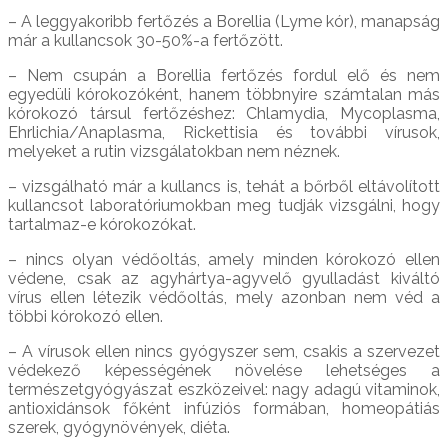
– A leggyakoribb fertőzés a Borellia (Lyme kór), manapság
már a kullancsok 30-50%-a fertőzött.
– Nem csupán a Borellia fertőzés fordul elő és nem
egyedüli kórokozóként, hanem többnyire számtalan más
kórokozó társul fertőzéshez: Chlamydia, Mycoplasma,
Ehrlichia/Anaplasma, Rickettisia és további vírusok,
melyeket a rutin vizsgálatokban nem néznek.
– vizsgálható már a kullancs is, tehát a bőrből eltávolított
kullancsot laboratóriumokban meg tudják vizsgálni, hogy
tartalmaz-e kórokozókat.
– nincs olyan védőoltás, amely minden kórokozó ellen
védene, csak az agyhártya-agyvelő gyulladást kiváltó
vírus ellen létezik védőoltás, mely azonban nem véd a
többi kórokozó ellen.
– A vírusok ellen nincs gyógyszer sem, csakis a szervezet
védekező képességének növelése lehetséges a
természetgyógyászat eszközeivel: nagy adagú vitaminok,
antioxidánsok főként infúziós formában, homeopátiás
szerek, gyógynövények, diéta.