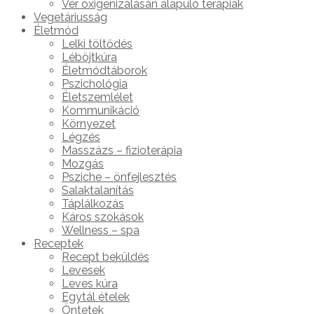
Vér oxigenizálásán alapuló terápiák
Vegetáriusság
Életmód
Lelki töltődés
Léböjtkúra
Életmódtáborok
Pszichológia
Életszemlélet
Kommunikáció
Környezet
Légzés
Masszázs – fizioterápia
Mozgás
Psziche – önfejlesztés
Salaktalanítás
Táplálkozás
Káros szokások
Wellness – spa
Receptek
Recept beküldés
Levesek
Leves kúra
Egytál ételek
Öntetek