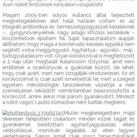
ilyen rejtett fertőzések irányában vizsgálódni.
Magam 2005-ben súlyos kullancs által terjesztett
megbetegedésben élet halál határán voltam és az
integrált antibiotikus és természetgyógyászati kezelésnek
– gyógynövényeknek, nagy adagú infúziós kezelések –
köszönhetően épültem fel. Saját tapasztalatom alapján
állíthatom, hogy maga a konzervatív kezelés egyedül nem
segített volna meggyógyulni. Agyhártya-, agyvelő-, máj-,
tüdőgyulladásom volt. Olyan kórokozóval is megfertőzött
a 2 nap után megtalált kullancsom (Erlychia), amit nem
említenek a szakkönyvek a gyakoriak között, de lehet,
hogy csak azért, mert nem vizsgálják rendszeresen. Az én
kórokozóimat is csak azért ismerhettük fel, mert a szegedi
egyetem mikrobiológiai tanszékének vezetője a neki
személyesen leküldött vérmintámban beazonosította a
kórokozót, amire akkor már párom gyanakodott. Mindezt
a rutint végző László kórházban nem tudták megtenni.
Miután megbetegedtem, majd
sikeresen felépültem családom minden közeli tagját és
gyerekeimet beoltottam agyhártyagyulladás elleni
védőoltással, mondván legalább az ellen legyen
védettségük. Sajnos ismét csak rossz tapasztalatokat