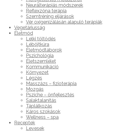
Neurálterápiás módszerek
Reflexzóna terápia
Szemtréning eljárások
Vér oxigenizálásán alapuló terápiák
Vegetáriusság
Életmód
Lelki töltődés
Léböjtkúra
Életmódtáborok
Pszichológia
Életszemlélet
Kommunikáció
Környezet
Légzés
Masszázs – fizioterápia
Mozgás
Psziche – önfejlesztés
Salaktalanítás
Táplálkozás
Káros szokások
Wellness – spa
Receptek
Levesek