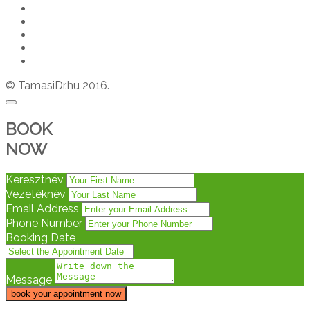
© TamasiDr.hu 2016.
BOOK
NOW
Keresztnév
Vezetéknév
Email Address
Phone Number
Booking Date
Message