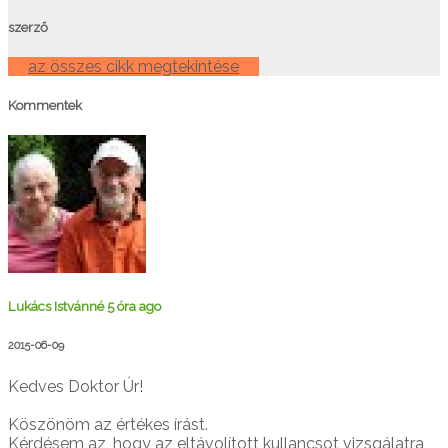
szerző
az összes cikk megtekintése
Kommentek
Lukács Istvánné
5 óra ago
2015-06-09
Kedves Doktor Úr!
Köszönöm az értékes írást.
Kérdésem az, hogy az eltávolított kullancsot vizsgálatra