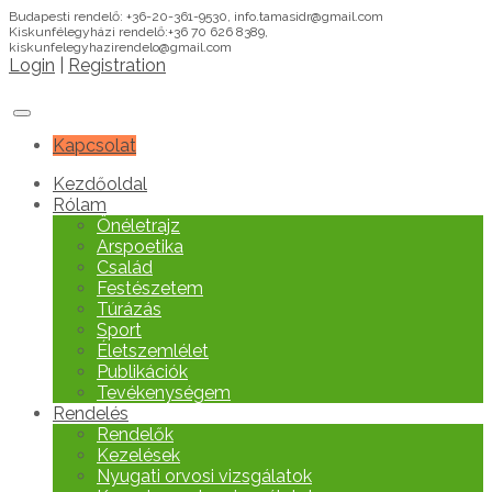
Budapesti rendelő: +36-20-361-9530, info.tamasidr@gmail.com
Kiskunfélegyházi rendelő:+36 70 626 8389,
kiskunfelegyhazirendelo@gmail.com
Login
|
Registration
Kapcsolat
Kezdőoldal
Rólam
Önéletrajz
Arspoetika
Család
Festészetem
Túrázás
Sport
Életszemlélet
Publikációk
Tevékenységem
Rendelés
Rendelők
Kezelések
Nyugati orvosi vizsgálatok