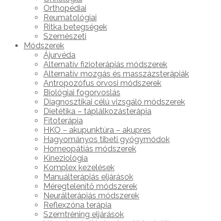
Orthopédiai
Reumatológiai
Ritka betegségek
Szemészeti
Módszerek
Ájurvéda
Alternatív fizioterápiás módszerek
Alternatív mozgás és masszázsterápiák
Antropozófus orvosi módszerek
Biológiai fogorvoslás
Diagnosztikai célú vizsgáló módszerek
Dietétika – táplálkozásterápia
Fitoterápia
HKO – akupunktúra – akupres
Hagyományos tibeti gyógymódok
Homeopátiás módszerek
Kineziológia
Komplex kezelések
Manuálterápiás eljárások
Méregtelenítő módszerek
Neurálterápiás módszerek
Reflexzóna terápia
Szemtréning eljárások