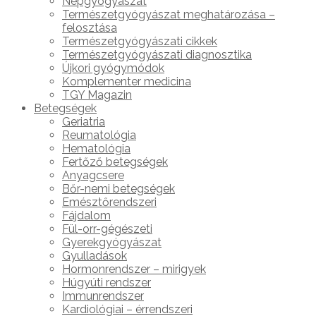
Népgyógyászat
Természetgyógyászat meghatározása –
felosztása
Természetgyógyászati cikkek
Természetgyógyászati diagnosztika
Újkori gyógymódok
Komplementer medicina
TGY Magazin
Betegségek
Geriatria
Reumatológia
Hematológia
Fertőző betegségek
Anyagcsere
Bőr-nemi betegségek
Emésztőrendszeri
Fájdalom
Fül-orr-gégészeti
Gyerekgyógyászat
Gyulladások
Hormonrendszer – mirigyek
Húgyúti rendszer
Immunrendszer
Kardiológiai – érrendszeri