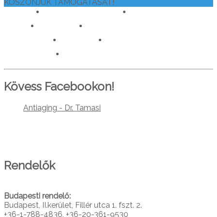
KÖSZÖNJÜK TÁMOGATÁSÁT!
drtamasiajurveda.hu
veganelet.hu
caraka.hu
orvosokatisztanlatasert.hu
c911.info
mediaforras.hu
worlddoctorsalliance.com
Kövess Facebookon!
Antiaging - Dr. Tamasi
PARTNEREINK
Rendelők
Budapesti rendelő:
Budapest, II.kerület, Fillér utca 1. fszt. 2.
+36-1-788-4836, +36-20-361-9530