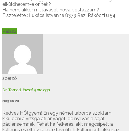
elküldhetem-e önnek?
Ha nem, akkor mit javasol, hová postázzam?
Tisztelettel: Lukács Istvánné 8373 Rezi Rákóczi u 54.
Válasz
szerző
Dr. Tamasi József
4 óra ago
2015-06-20
Kedves HÖlgyem! Én egy német laborba szoktam
kiküldeni a vizsgálati anyagot, de nyilván a saját
pácienseimnek. Tehát ha felkeres, akit megcsípett a
kullancs és elhozza az eltávolított kullancsot, akkor az