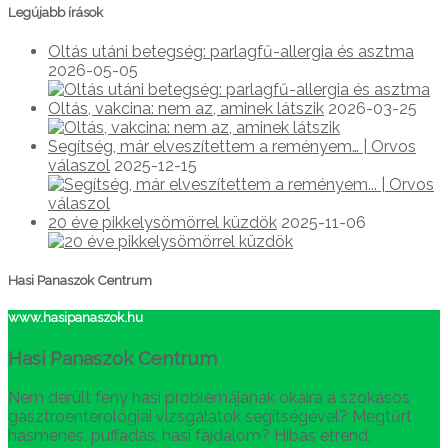
Legújabb írások
Oltás utáni betegség: parlagfű-allergia és asztma
2026-05-05
Oltás, vakcina: nem az, aminek látszik
2026-03-25
Segítség, már elveszítettem a reményem… | Orvos
válaszol
2025-12-15
20 éve pikkelysömörrel küzdök
2025-11-06
Hasi Panaszok Centrum
www.hasipanaszok.hu
Hasi Panaszok Centrum
Nem derült fény hasi problémájának okaira a szokásos
gasztroenterológiai vizsgálatok segítségével? Megtűrt
hasmenés, puffadás, hasi fájdalom? Hibás étrend,