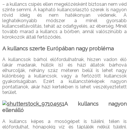
– a kullancs csípés ellen megelőzésként biztosan nem véd
szinte semmi. A kapható kullancsriasztó szerek is nagyon
rövid ideig és nem hatékonyan védenek. A
leghatékonyabb módszer a minél gyorsabb
kullancseltávolítás, tehát az odafigyelés, az éberség. Minél
tovább marad a kullancs a bőrben, annál valószínűbb a
kórokozók általi fertőződés.
A kullancs szerte Európában nagy probléma
A kullancsok bárhol előfordulhatnak, hiszen vadon élő
(akár madarak, hüllők is) és házi állatok bárhová
elhurcolják, néhány száz méteren belül is lehet nagy
különbség a kullancsok, vagy a fertőzött kullancsok
gyakoriságában. Ezért a kullancstérképek nagyon
pontatlanok, akár házi kertekben is lehet veszélyeztetett
terület.
A kullancs nagyon
ellenálló
A kullancs képes a mosógépet is túlélni, télen is
előfordulhat, hónapokig víz és táplálék nélkül túlélni.