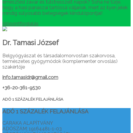
emésztési zavar és túlstresszelt napok? Soha ne tűrje,
hogy a hasi panaszai tartóssá váljanak, mert az ilyen jelek
mindig súlyosabb betegségek kiindulópontjai!
Időpontfloglalás
Dr. Tamasi József
Belgyógyászat és társadalomorvostan szakorvosa,
természetes gyógymódok (komplementer orvoslás)
szakértője
info.tamasidr@gmail.com
+36-20-361-9530
ADÓ 1 SZÁZALÉK FELAJÁNLÁSA
ADÓ 1 SZÁZALÉK FELAJÁNLÁSA
CARAKA ALAPÍTVÁNY
ADÓSZÁM: 19164481-1-03