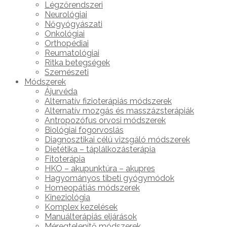
Légzőrendszeri
Neurológiai
Nőgyógyászati
Onkológiai
Orthopédiai
Reumatológiai
Ritka betegségek
Szemészeti
Módszerek
Ájurvéda
Alternatív fizioterápiás módszerek
Alternatív mozgás és masszázsterápiák
Antropozófus orvosi módszerek
Biológiai fogorvoslás
Diagnosztikai célú vizsgáló módszerek
Dietétika – táplálkozásterápia
Fitoterápia
HKO – akupunktúra – akupres
Hagyományos tibeti gyógymódok
Homeopátiás módszerek
Kineziológia
Komplex kezelések
Manuálterápiás eljárások
Méregtelenítő módszerek