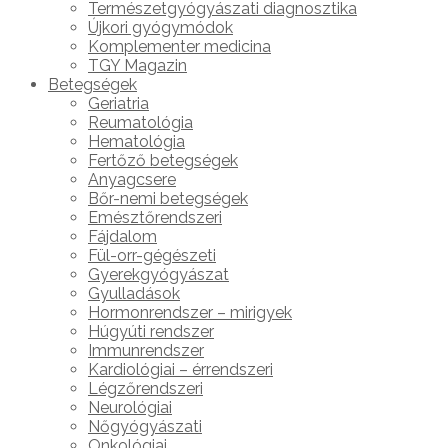
Természetgyógyászati diagnosztika
Újkori gyógymódok
Komplementer medicina
TGY Magazin
Betegségek
Geriatria
Reumatológia
Hematológia
Fertőző betegségek
Anyagcsere
Bőr-nemi betegségek
Emésztőrendszeri
Fájdalom
Fül-orr-gégészeti
Gyerekgyógyászat
Gyulladások
Hormonrendszer – mirigyek
Húgyúti rendszer
Immunrendszer
Kardiológiai – érrendszeri
Légzőrendszeri
Neurológiai
Nőgyógyászati
Onkológiai