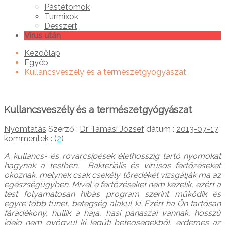
Pástétomok
Turmixok
Desszert
Vírus után
Kezdőlap
Egyéb
Kullancsveszély és a természetgyógyászat
Kullancsveszély és a természetgyógyászat
Nyomtatás
Szerző :
Dr. Tamasi József
dátum :
2013-07-17
kommentek : (
2
)
A kullancs- és rovarcsípések élethosszig tartó nyomokat
hagynak a testben. Bakteriális és vírusos fertőzéseket
okoznak, melynek csak csekély töredékét vizsgálják ma az
egészségügyben. Mivel e fertőzéseket nem kezelik, ezért a
test folyamatosan hibás program szerint működik és
egyre több tünet, betegség alakul ki. Ezért ha Ön tartósan
fáradékony, hullik a haja, hasi panaszai vannak, hosszú
ideig nem gyógyul ki légúti betegségekből, érdemes az