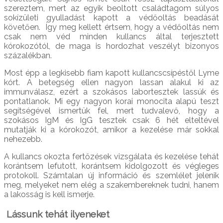
szereztem, mert az egyik beoltott családtagom súlyos
sokízületi gyulladást kapott a védőoltás beadását
követően. Így meg kellett értsem, hogy a védőoltás nem
csak nem véd minden kullancs által terjesztett
kórokozótól, de maga is hordozhat veszélyt bizonyos
százalékban.
Most épp a legkisebb fiam kapott kullancscsípéstől Lyme
kórt. A betegség ellen nagyon lassan alakul ki az
immunválasz, ezért a szokásos labortesztek lassúk és
pontatlanok. Mi egy nagyon korai monocita alapú teszt
segítségével ismertük fel, mert tudvalevő, hogy a
szokásos IgM és IgG tesztek csak 6 hét elteltével
mutatják ki a kórokozót, amikor a kezelése már sokkal
nehezebb.
A kullancs okozta fertőzések vizsgálata és kezelése tehát
korántsem lefutott, korántsem kidolgozott és végleges
protokoll. Számtalan új információ és szemlélet jelenik
meg, melyeket nem elég a szakembereknek tudni, hanem
a lakosság is kell ismerje.
Lássunk tehát ilyeneket