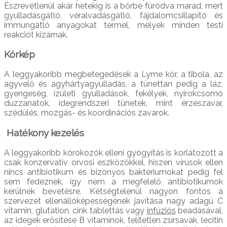
Észrevétlenül akár hetekig is a bőrbe fúródva marad, mert
gyulladásgátló, véralvadásgátló, fájdalomcsillapító és
immungátló anyagokat termel, melyek minden testi
reakciót kizárnak.
Kórkép
A leggyakoribb megbetegedések a Lyme kór, a tibola, az
agyvelő és agyhártyagyulladás, a tünettan pedig a láz,
gyengeség, ízületi gyulladások, fekélyek, nyirokcsomó
duzzanatok, idegrendszeri tünetek, mint érzészavar,
szédülés, mozgás- és koordinációs zavarok.
Hatékony kezelés
A leggyakoribb kórokozók elleni gyógyítás is korlátozott a
csak konzervatív orvosi eszközökkel, hiszen vírusok ellen
nincs antibiotikum és bizonyos baktériumokat pedig fel
sem fedeznek, így nem a megfelelő antibiotikumok
kerülnek bevetésre. Kétségtelenül nagyon fontos a
szervezet ellenállóképességének javítása nagy adagú C
vitamin, glutation, cink tablettás vagy
infúziós
beadásával,
az idegek erősítése B vitaminok, telítetlen zsírsavak, lecitin