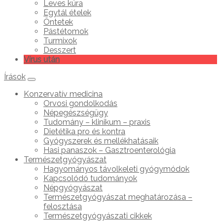
Leves kúra
Egytál ételek
Öntetek
Pástétomok
Turmixok
Desszert
Vírus után
Írások
Konzervatív medicina
Orvosi gondolkodás
Népegészségügy
Tudomány – klinikum – praxis
Dietétika pro és kontra
Gyógyszerek és mellékhatásaik
Hasi panaszok – Gasztroenterológia
Természetgyógyászat
Hagyományos távolkeleti gyógymódok
Kapcsolódó tudományok
Népgyógyászat
Természetgyógyászat meghatározása –
felosztása
Természetgyógyászati cikkek