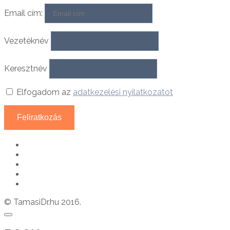
Email cím:
Vezetéknév
Keresztnév
Elfogadom az
adatkezelési nyilatkozatot
© TamasiDr.hu 2016.