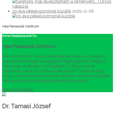
20 éve pikkelysömörrel küzdök
2025-11-06
Hasi Panaszok Centrum
www.hasipanaszok.hu
Hasi Panaszok Centrum
Nem derült fény hasi problémájának okaira a szokásos
gasztroenterológiai vizsgálatok segítségével? Megtűrt
hasmenés, puffadás, hasi fájdalom? Hibás étrend,
emésztési zavar és túlstresszelt napok? Soha ne tűrje,
hogy a hasi panaszai tartóssá váljanak, mert az ilyen jelek
mindig súlyosabb betegségek kiindulópontjai!
Időpontfloglalás
Dr. Tamasi József