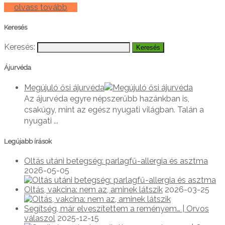
olvass tovább
Keresés
Keresés:
Ájurvéda
Megújuló ősi ájurvéda
Az ájurvéda egyre népszerűbb hazánkban is,
csakúgy, mint az egész nyugati világban. Talán a
nyugati ...
Legújabb írások
Oltás utáni betegség: parlagfű-allergia és asztma
2026-05-05
Oltás, vakcina: nem az, aminek látszik
2026-03-25
Segítség, már elveszítettem a reményem… | Orvos
válaszol
2025-12-15