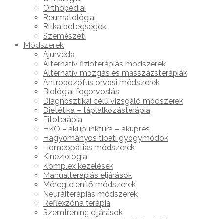
Orthopédiai
Reumatológiai
Ritka betegségek
Szemészeti
Módszerek
Ájurvéda
Alternatív fizioterápiás módszerek
Alternatív mozgás és masszázsterápiák
Antropozófus orvosi módszerek
Biológiai fogorvoslás
Diagnosztikai célú vizsgáló módszerek
Dietétika – táplálkozásterápia
Fitoterápia
HKO – akupunktúra – akupres
Hagyományos tibeti gyógymódok
Homeopátiás módszerek
Kineziológia
Komplex kezelések
Manuálterápiás eljárások
Méregtelenítő módszerek
Neurálterápiás módszerek
Reflexzóna terápia
Szemtréning eljárások