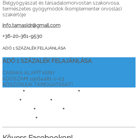
Belgyógyászat és társadalomorvostan szakorvosa,
természetes gyógymódok (komplementer orvoslás)
szakértője
info.tamasidr@gmail.com
+36-20-361-9530
ADÓ 1 SZÁZALÉK FELAJÁNLÁSA
ADÓ 1 SZÁZALÉK FELAJÁNLÁSA
CARAKA ALAPÍTVÁNY
ADÓSZÁM: 19164481-1-03
KÖSZÖNJÜK TÁMOGATÁSÁT!
drtamasiajurveda.hu
veganelet.hu
caraka.hu
orvosokatisztanlatasert.hu
c911.info
mediaforras.hu
worlddoctorsalliance.com
Kövess Facebookon!