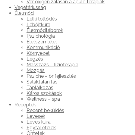
Vér oxigenizálásán alapuló terápiák
Vegetáriusság
Életmód
Lelki töltődés
Léböjtkúra
Életmódtáborok
Pszichológia
Életszemlélet
Kommunikáció
Környezet
Légzés
Masszázs – fizioterápia
Mozgás
Psziche – önfejlesztés
Salaktalanítás
Táplálkozás
Káros szokások
Wellness – spa
Receptek
Recept beküldés
Levesek
Leves kúra
Egytál ételek
Öntetek