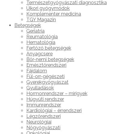
Természetgyógyászati diagnosztika
Újkori gyógymódok
Komplementer medicina
TGY Magazin
Betegségek
Geriatria
Reumatológia
Hematológia
Fertőző betegségek
Anyagcsere
Bőr-nemi betegségek
Emésztőrendszeri
Fájdalom
Fül-orr-gégészeti
Gyerekgyógyászat
Gyulladások
Hormonrendszer – mirigyek
Húgyúti rendszer
Immunrendszer
Kardiológiai – érrendszeri
Légzőrendszeri
Neurológiai
Nőgyógyászati
Onkológiai