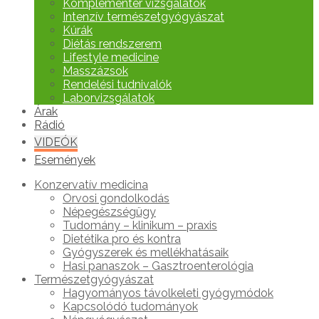
Komplementer vizsgálatok
Intenzív természetgyógyászat
Kúrák
Diétás rendszerem
Lifestyle medicine
Masszázsok
Rendelési tudnivalók
Laborvizsgálatok
Árak
Rádió
VIDEÓK
Események
Konzervatív medicina
Orvosi gondolkodás
Népegészségügy
Tudomány – klinikum – praxis
Dietétika pro és kontra
Gyógyszerek és mellékhatásaik
Hasi panaszok – Gasztroenterológia
Természetgyógyászat
Hagyományos távolkeleti gyógymódok
Kapcsolódó tudományok