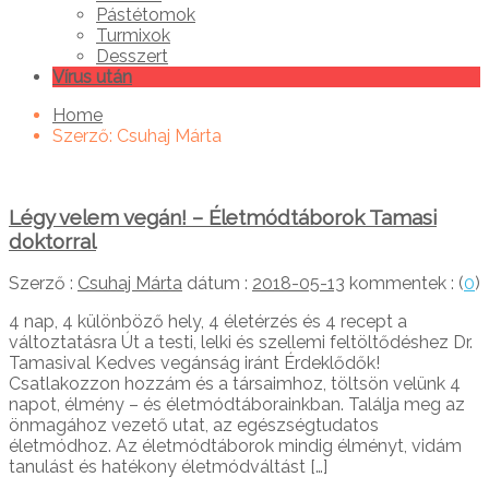
Pástétomok
Turmixok
Desszert
Vírus után
Home
Szerző:
Csuhaj Márta
Légy velem vegán! – Életmódtáborok Tamasi
doktorral
Szerző :
Csuhaj Márta
dátum :
2018-05-13
kommentek : (
0
)
4 nap, 4 különböző hely, 4 életérzés és 4 recept a
változtatásra Út a testi, lelki és szellemi feltöltődéshez Dr.
Tamasival Kedves vegánság iránt Érdeklődők!
Csatlakozzon hozzám és a társaimhoz, töltsön velünk 4
napot, élmény – és életmódtáborainkban. Találja meg az
önmagához vezető utat, az egészségtudatos
életmódhoz. Az életmódtáborok mindig élményt, vidám
tanulást és hatékony életmódváltást […]