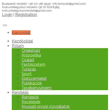
Budapesti rendelő: +36-20-361-9530, info.tamasidr@gmail.com
Kiskunfélegyházi rendelő:+36 70 626 8389,
kiskunfelegyhazirendelo@gmail.com
Login
|
Registration
Kapcsolat
Kezdőoldal
Rólam
Önéletrajz
Arspoetika
Család
Festészetem
Túrázás
Sport
Életszemlélet
Publikációk
Tevékenységem
Rendelés
Rendelők
Kezelések
Nyugati orvosi vizsgálatok