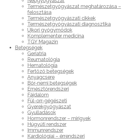
Népgyógyászat
Természetgyógyászat meghatározása –
felosztása
Természetgyógyászati cikkek
Természetgyógyászati diagnosztika
Újkori gyógymódok
Komplementer medicina
TGY Magazin
Betegségek
Geriatria
Reumatológia
Hematológia
Fertőző betegségek
Anyagcsere
Bőr-nemi betegségek
Emésztőrendszeri
Fájdalom
Fül-orr-gégészeti
Gyerekgyógyászat
Gyulladások
Hormonrendszer – mirigyek
Húgyúti rendszer
Immunrendszer
Kardiológiai – érrendszeri