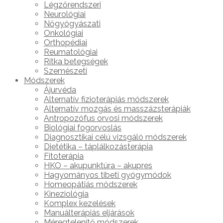
Légzőrendszeri
Neurológiai
Nőgyógyászati
Onkológiai
Orthopédiai
Reumatológiai
Ritka betegségek
Szemészeti
Módszerek
Ájurvéda
Alternatív fizioterápiás módszerek
Alternatív mozgás és masszázsterápiák
Antropozófus orvosi módszerek
Biológiai fogorvoslás
Diagnosztikai célú vizsgáló módszerek
Dietétika – táplálkozásterápia
Fitoterápia
HKO – akupunktúra – akupres
Hagyományos tibeti gyógymódok
Homeopátiás módszerek
Kineziológia
Komplex kezelések
Manuálterápiás eljárások
Méregtelenítő módszerek