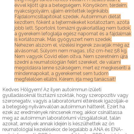
évvel kijött újra a betegségem. Könyököm, térdeim,
nyakcsigolyáim, ujjaim érintettek leginkább.
Fájdalomcsillapítókat szedek. Autoimmun diétát
kezdtem, főként a tejtermékeket korlátoztam, azóta
jobb lett. Sportolni, tornázni gyakorlatilag nem tudok,
a gyerekem lefoglalja egész napomat és a fájdalmak
is korlátoznak. Más gyógyszert nem szedek.
Nehezen alszom el, vizelési ingerek zavarják még az
alvásomat. Súlyom nem magas, 162 cm-hez 58 kg.
Nem vagyok Covid ellen oltva. Nem szeretném újra
szedni a reumatológián felírt szereket, de valami
megoldásra lenne szükségem, mert ez megkeseríti a
mindennapokat, a gyerekemet sem tudom
megfelelően ellátni. Kérem, írja meg tanácsait!
Kedves Hölgyem! Az ilyen autoimmun ízületi
gyulladásoknál tisztázni szokták, hogy szeropozitív vagy
szeronegatív, vagyis a laboratóriumi eltérések igazolják-e
a betegség nyilvánvalóan autoimmun hátterét. Ezért ha
ezek az eredmények nincsenek meg, akkor csináltassa
meg az autoimmun laboratóriumi vizsgálatokat, talán
azokat, amelyek annak idején is készülhettek az ön
reumatológiai kezelésekor, de legalább a ANA és ENA-