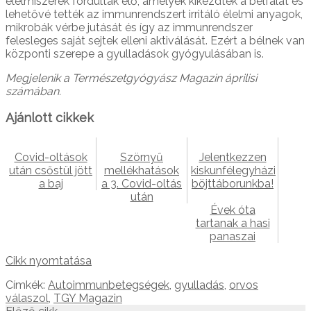
élelmiszerek fordultak elő, amelyek kikezdték a bélfalát és
lehetővé tették az immunrendszert irritáló élelmi anyagok,
mikrobák vérbe jutását és így az immunrendszer
felesleges saját sejtek elleni aktiválását. Ezért a bélnek van
központi szerepe a gyulladások gyógyulásában is.
Megjelenik a Természetgyógyász Magazin áprilisi
számában.
Ajánlott cikkek
Covid-oltások
Szörnyű
Jelentkezzen
után csőstül jött
mellékhatások
kiskunfélegyházi
a baj
a 3. Covid-oltás
böjttáborunkba!
után
Évek óta
tartanak a hasi
panaszai
Cikk nyomtatása
Címkék:
Autoimmunbetegségek
,
gyulladás
,
orvos
válaszol
,
TGY Magazin