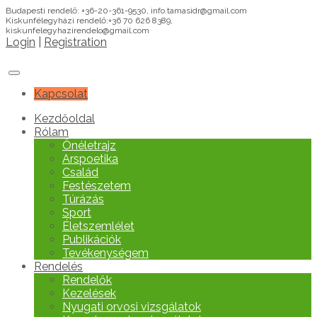
Budapesti rendelő: +36-20-361-9530, info.tamasidr@gmail.com
Kiskunfélegyházi rendelő:+36 70 626 8389,
kiskunfelegyhazirendelo@gmail.com
Login
|
Registration
Kapcsolat
Kezdőoldal
Rólam
Önéletrajz
Arspoetika
Család
Festészetem
Túrázás
Sport
Életszemlélet
Publikációk
Tevékenységem
Rendelés
Rendelők
Kezelések
Nyugati orvosi vizsgálatok