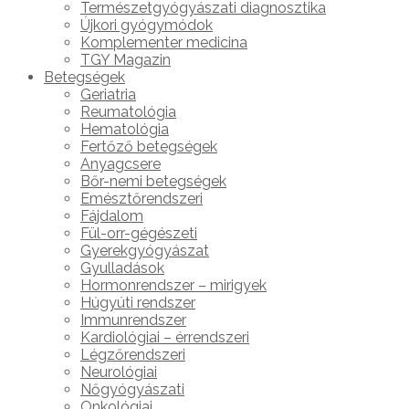
Természetgyógyászati diagnosztika
Újkori gyógymódok
Komplementer medicina
TGY Magazin
Betegségek
Geriatria
Reumatológia
Hematológia
Fertőző betegségek
Anyagcsere
Bőr-nemi betegségek
Emésztőrendszeri
Fájdalom
Fül-orr-gégészeti
Gyerekgyógyászat
Gyulladások
Hormonrendszer – mirigyek
Húgyúti rendszer
Immunrendszer
Kardiológiai – érrendszeri
Légzőrendszeri
Neurológiai
Nőgyógyászati
Onkológiai