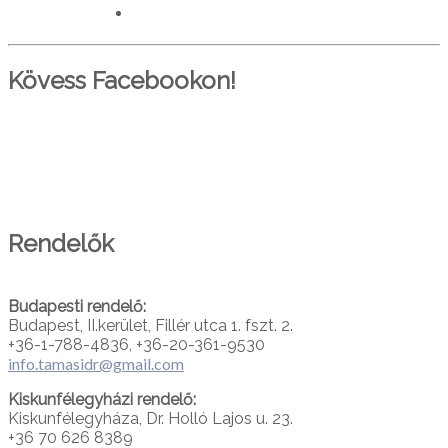
worlddoctorsalliance.com
Kövess Facebookon!
PARTNEREINK
Rendelők
Budapesti rendelő:
Budapest, II.kerület, Fillér utca 1. fszt. 2.
+36-1-788-4836, +36-20-361-9530
info.tamasidr@gmail.com
Kiskunfélegyházi rendelő:
Kiskunfélegyháza, Dr. Holló Lajos u. 23.
+36 70 626 8389