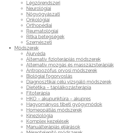
Légzőrendszeri
Neurológiai
Nőgyógyászati
Onkológiai
Orthopédiai
Reumatológiai
Ritka betegségek
Szemészeti
Módszerek
Ájurvéda
Alternatív fizioterápiás módszerek
Alternatív mozgás és masszázsterápiák
Antropozófus orvosi módszerek
Biológiai fogorvoslás
Diagnosztikai célú vizsgáló módszerek
Dietétika – táplálkozásterápia
Fitoterápia
HKO – akupunktúra – akupres
Hagyományos tibeti gyógymódok
Homeopátiás módszerek
Kineziológia
Komplex kezelések
Manuálterápiás eljárások
Méregtelenítő módszerek