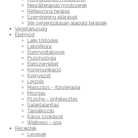
Neurálterápiás módszerek
Reflexzóna terápia
Szemtréning eljárások
Vér oxigenizálásán alapuló terápiák
Vegetáriusság
Életmód
Lelki töltődés
Léböjtkúra
Életmódtáborok
Pszichológia
Életszemlélet
Kommunikáció
Környezet
Légzés
Masszázs – fizioterápia
Mozgás
Psziche – önfejlesztés
Salaktalanítás
Táplálkozás
Káros szokások
Wellness – spa
Receptek
Levesek