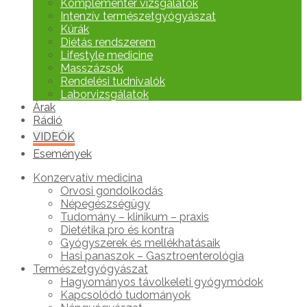
Komplementer vizsgálatok
Intenzív természetgyógyászat
Kúrák
Diétás rendszerem
Lifestyle medicine
Masszázsok
Rendelési tudnivalók
Laborvizsgálatok
Árak
Rádió
VIDEÓK
Események
Konzervatív medicina
Orvosi gondolkodás
Népegészségügy
Tudomány – klinikum – praxis
Dietétika pro és kontra
Gyógyszerek és mellékhatásaik
Hasi panaszok – Gasztroenterológia
Természetgyógyászat
Hagyományos távolkeleti gyógymódok
Kapcsolódó tudományok