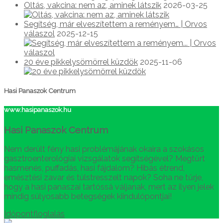
Oltás, vakcina: nem az, aminek látszik
2026-03-25
Segítség, már elveszítettem a reményem… | Orvos
válaszol
2025-12-15
20 éve pikkelysömörrel küzdök
2025-11-06
Hasi Panaszok Centrum
www.hasipanaszok.hu
Hasi Panaszok Centrum
Nem derült fény hasi problémájának okaira a szokásos
gasztroenterológiai vizsgálatok segítségével? Megtűrt
hasmenés, puffadás, hasi fájdalom? Hibás étrend,
emésztési zavar és túlstresszelt napok? Soha ne tűrje,
hogy a hasi panaszai tartóssá váljanak, mert az ilyen jelek
mindig súlyosabb betegségek kiindulópontjai!
Időpontfloglalás