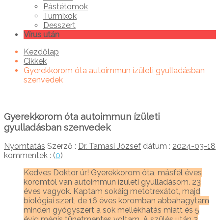
Pástétomok
Turmixok
Desszert
Vírus után
Kezdőlap
Cikkek
Gyerekkorom óta autoimmun ízületi gyulladásban
szenvedek
Gyerekkorom óta autoimmun ízületi
gyulladásban szenvedek
Nyomtatás
Szerző :
Dr. Tamasi József
dátum :
2024-03-18
kommentek : (
0
)
Kedves Doktor úr! Gyerekkorom óta, másfél éves
koromtól van autoimmun ízületi gyulladásom. 23
éves vagyok. Kaptam sokáig metotrexátot, majd
biológiai szert, de 16 éves koromban abbahagytam
minden gyógyszert a sok mellékhatás miatt és 5
évig mégis tünetmentes voltam. A szülés után 2