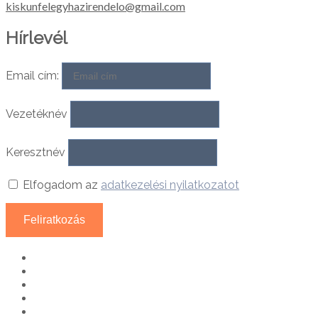
kiskunfelegyhazirendelo@gmail.com
Hírlevél
Email cím:
Vezetéknév
Keresztnév
Elfogadom az
adatkezelési nyilatkozatot