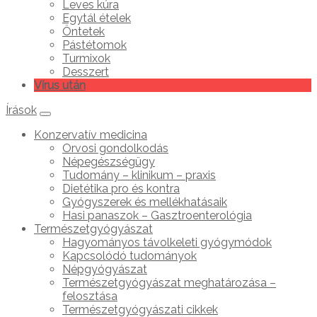
Leves kúra
Egytál ételek
Öntetek
Pástétomok
Turmixok
Desszert
Vírus után
Írások
Konzervatív medicina
Orvosi gondolkodás
Népegészségügy
Tudomány – klinikum – praxis
Dietétika pro és kontra
Gyógyszerek és mellékhatásaik
Hasi panaszok – Gasztroenterológia
Természetgyógyászat
Hagyományos távolkeleti gyógymódok
Kapcsolódó tudományok
Népgyógyászat
Természetgyógyászat meghatározása –
felosztása
Természetgyógyászati cikkek