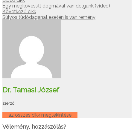
Előző cikk
Egy megkövesült dogmával van dolgunk (videó)
Következő cikk
Súlyos tüdődaganat esetén is van remény
Dr. Tamasi József
szerző
az összes cikk megtekintése
Vélemény, hozzászólás?