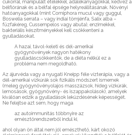
cukorral, manipulált ételekkel, adalékanyagokkal, kedvez a
bélflórának és a bélfal épsége helyreállításának. Növényi
hatóanyagokkal (mint Comiphora mucul vagy guggul,
Boswelia serrata – vagy indiai tömjénfa, Salix alba –
fűzfakéreg, Cussempelos vagy abuta), enzimekkel,
bakteriális készítményekkel kell csökkenteni a
gyulladásokat.
A hazai, távol-keleti és dél-amerikai
gyógynövények nagyon hatékony
gyulladáscsökkentők, de a diéta nélkül ez a
probléma nem megoldható.
Az ájurvéda vagy a nyugati Kneipp féle vízterápia, vagy a
dél-amerikai vízkúrák sok fizikális módszert ismernek
(meleg gyógynövényolajos masszázsok, hideg vízkúrák,
lemosások, gyógynövény- és iszappakolások), amelyek
kiválóan edzik a gyulladások leküzdésének képességét.
Ne felejtse azt sem, hogy maga
az autoimmunitás többnyire az
emésztőrendszerből indul ki,
ahol olyan ön által nem jól emészthető, kárt okozó