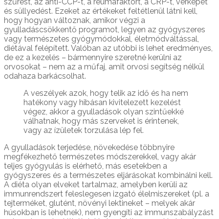
szűrést, az anti-CCP-t, a reumafaktort, a CRP-t, vérképet
és süllyedést. Ezeket az értékeket feltétlenül látni kell,
hogy hogyan változnak, amikor végzi a
gyulladáscsökkentő programot, legyen az gyógyszeres
vagy természetes gyógymódokkal, életmódváltással,
diétával felépített. Valóban az utóbbi is lehet eredményes,
de ez a kezelés – bármennyire szeretné kerülni az
orvosokat – nem az a műfaj, amit orvosi segítség nélkül
odahaza barkácsolhat.
A veszélyek azok, hogy telik az idő és ha nem
hatékony vagy hibásan kivitelezett kezelést
végez, akkor a gyulladások olyan szintűekké
válhatnak, hogy más szerveket is érintenek,
vagy az ízületek torzulása lép fel.
A gyulladások terjedése, növekedése többnyire
megfékezhető természetes módszerekkel, vagy akár
teljes gyógyulás is elérhető, más esetekben a
gyógyszeres és a természetes eljárásokat kombinálni kell.
A diéta olyan elveket tartalmaz, amelyben kerüli az
immunrendszert feleslegesen izgató élelmiszereket (pl. a
tejterméket, glutént, növényi lektineket – melyek akár
húsokban is lehetnek), nem gyengíti az immunszabályzást