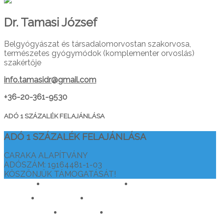
Dr. Tamasi József
Belgyógyászat és társadalomorvostan szakorvosa,
természetes gyógymódok (komplementer orvoslás)
szakértője
info.tamasidr@gmail.com
+36-20-361-9530
ADÓ 1 SZÁZALÉK FELAJÁNLÁSA
ADÓ 1 SZÁZALÉK FELAJÁNLÁSA
CARAKA ALAPÍTVÁNY
ADÓSZÁM: 19164481-1-03
KÖSZÖNJÜK TÁMOGATÁSÁT!
drtamasiajurveda.hu
veganelet.hu
caraka.hu
orvosokatisztanlatasert.hu
c911.info
mediaforras.hu