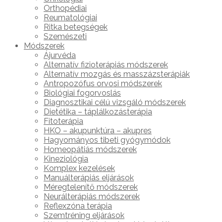
Orthopédiai
Reumatológiai
Ritka betegségek
Szemészeti
Módszerek
Ájurvéda
Alternatív fizioterápiás módszerek
Alternatív mozgás és masszázsterápiák
Antropozófus orvosi módszerek
Biológiai fogorvoslás
Diagnosztikai célú vizsgáló módszerek
Dietétika – táplálkozásterápia
Fitoterápia
HKO – akupunktúra – akupres
Hagyományos tibeti gyógymódok
Homeopátiás módszerek
Kineziológia
Komplex kezelések
Manuálterápiás eljárások
Méregtelenítő módszerek
Neurálterápiás módszerek
Reflexzóna terápia
Szemtréning eljárások