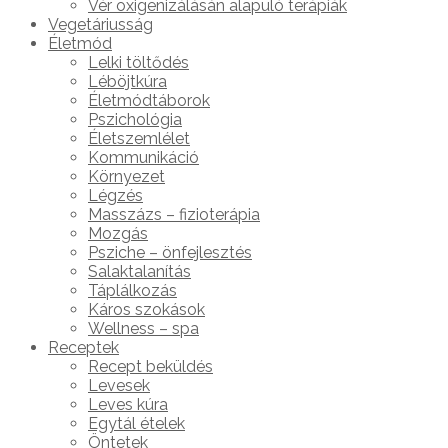
Vér oxigenizálásán alapuló terápiák
Vegetáriusság
Életmód
Lelki töltődés
Léböjtkúra
Életmódtáborok
Pszichológia
Életszemlélet
Kommunikáció
Környezet
Légzés
Masszázs – fizioterápia
Mozgás
Psziche – önfejlesztés
Salaktalanítás
Táplálkozás
Káros szokások
Wellness – spa
Receptek
Recept beküldés
Levesek
Leves kúra
Egytál ételek
Öntetek