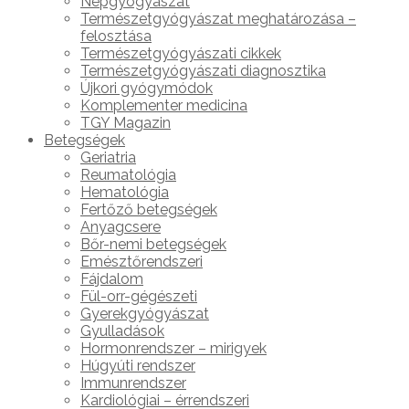
Népgyógyászat
Természetgyógyászat meghatározása –
felosztása
Természetgyógyászati cikkek
Természetgyógyászati diagnosztika
Újkori gyógymódok
Komplementer medicina
TGY Magazin
Betegségek
Geriatria
Reumatológia
Hematológia
Fertőző betegségek
Anyagcsere
Bőr-nemi betegségek
Emésztőrendszeri
Fájdalom
Fül-orr-gégészeti
Gyerekgyógyászat
Gyulladások
Hormonrendszer – mirigyek
Húgyúti rendszer
Immunrendszer
Kardiológiai – érrendszeri