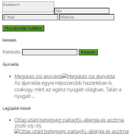
Keresés
Keresés:
Ájurvéda
Megújuló ősi ájurvéda
Az ájurvéda egyre népszerűbb hazánkban is,
csakúgy, mint az egész nyugati világban. Talán a
nyugati ...
Legújabb írások
Oltás utáni betegség: parlagfű-allergia és asztma
2026-05-05