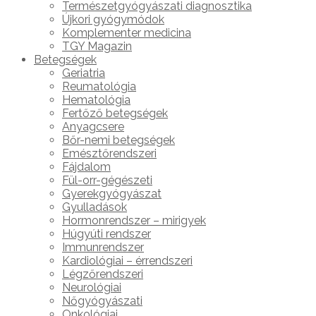
Természetgyógyászati diagnosztika
Újkori gyógymódok
Komplementer medicina
TGY Magazin
Betegségek
Geriatria
Reumatológia
Hematológia
Fertőző betegségek
Anyagcsere
Bőr-nemi betegségek
Emésztőrendszeri
Fájdalom
Fül-orr-gégészeti
Gyerekgyógyászat
Gyulladások
Hormonrendszer – mirigyek
Húgyúti rendszer
Immunrendszer
Kardiológiai – érrendszeri
Légzőrendszeri
Neurológiai
Nőgyógyászati
Onkológiai