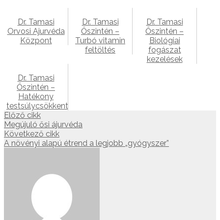
Dr. Tamasi
Dr. Tamasi
Dr. Tamasi
Orvosi Ajurvéda
Őszintén –
Őszintén –
Központ
Turbó vitamin
Biológiai
feltöltés
fogászat
kezelések
Dr. Tamasi
Őszintén –
Hatékony
testsúlycsökkentés
Előző cikk
Megújuló ősi ájurvéda
Következő cikk
A növényi alapú étrend a legjobb „gyógyszer”