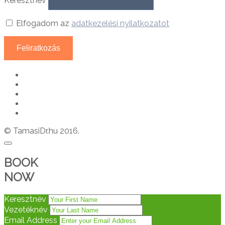
Keresztnév
Elfogadom az
adatkezelési nyilatkozatot
© TamasiDr.hu 2016.
BOOK
NOW
Keresztnév
Vezetéknév
Email Address