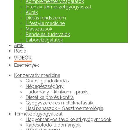
Komplementer vizsgálatok
Intenzív természetgyógyászat
Kúrák
Diétás rendszerem
Lifestyle medicine
Masszázsok
Rendelési tudnivalók
Laborvizsgálatok
Árak
Rádió
VIDEÓK
Események
Konzervatív medicina
Orvosi gondolkodás
Népegészségügy
Tudomány – klinikum – praxis
Dietétika pro és kontra
Gyógyszerek és mellékhatásaik
Hasi panaszok – Gasztroenterológia
Természetgyógyászat
Hagyományos távolkeleti gyógymódok
Kapcsolódó tudományok