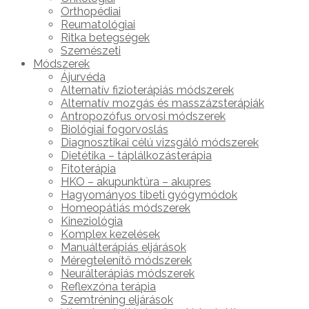
Orthopédiai
Reumatológiai
Ritka betegségek
Szemészeti
Módszerek
Ájurvéda
Alternatív fizioterápiás módszerek
Alternatív mozgás és masszázsterápiák
Antropozófus orvosi módszerek
Biológiai fogorvoslás
Diagnosztikai célú vizsgáló módszerek
Dietétika – táplálkozásterápia
Fitoterápia
HKO – akupunktúra – akupres
Hagyományos tibeti gyógymódok
Homeopátiás módszerek
Kineziológia
Komplex kezelések
Manuálterápiás eljárások
Méregtelenítő módszerek
Neurálterápiás módszerek
Reflexzóna terápia
Szemtréning eljárások