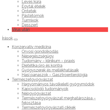
Leves kúra
Egytál ételek
Öntetek
Pástétomok
Turmixok
Desszert
Vírus után
Írások
Konzervatív medicina
Orvosi gondolkodás
Népegészségügy
Tudomány – klinikum – praxis
Dietétika pro és kontra
Gyógyszerek és mellékhatásaik
Hasi panaszok – Gasztroenterológia
Természetgyógyászat
Hagyományos távolkeleti gyógymódok
Kapcsolódó tudományok
Népgyógyászat
Természetgyógyászat meghatározása –
felosztása
Természetgyógyászati cikkek