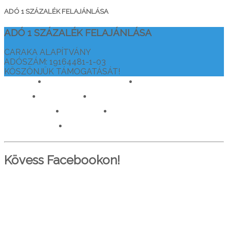
ADÓ 1 SZÁZALÉK FELAJÁNLÁSA
ADÓ 1 SZÁZALÉK FELAJÁNLÁSA
CARAKA ALAPÍTVÁNY
ADÓSZÁM: 19164481-1-03
KÖSZÖNJÜK TÁMOGATÁSÁT!
drtamasiajurveda.hu
veganelet.hu
caraka.hu
orvosokatisztanlatasert.hu
c911.info
mediaforras.hu
worlddoctorsalliance.com
Kövess Facebookon!
PARTNEREINK