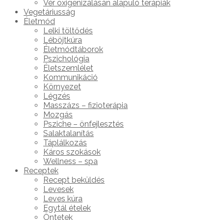
Vér oxigenizálásán alapuló terápiák
Vegetáriusság
Életmód
Lelki töltődés
Léböjtkúra
Életmódtáborok
Pszichológia
Életszemlélet
Kommunikáció
Környezet
Légzés
Masszázs – fizioterápia
Mozgás
Psziche – önfejlesztés
Salaktalanítás
Táplálkozás
Káros szokások
Wellness – spa
Receptek
Recept beküldés
Levesek
Leves kúra
Egytál ételek
Öntetek