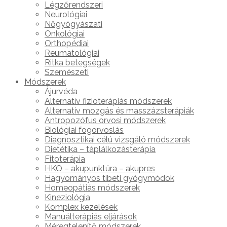
Légzőrendszeri
Neurológiai
Nőgyógyászati
Onkológiai
Orthopédiai
Reumatológiai
Ritka betegségek
Szemészeti
Módszerek
Ájurvéda
Alternatív fizioterápiás módszerek
Alternatív mozgás és masszázsterápiák
Antropozófus orvosi módszerek
Biológiai fogorvoslás
Diagnosztikai célú vizsgáló módszerek
Dietétika – táplálkozásterápia
Fitoterápia
HKO – akupunktúra – akupres
Hagyományos tibeti gyógymódok
Homeopátiás módszerek
Kineziológia
Komplex kezelések
Manuálterápiás eljárások
Méregtelenítő módszerek