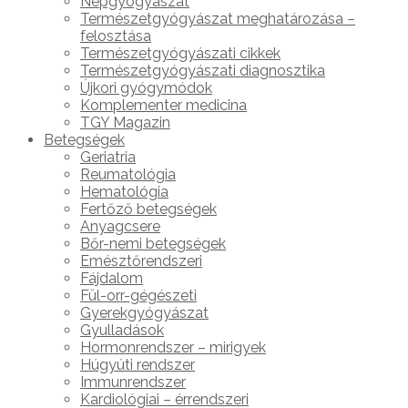
Népgyógyászat
Természetgyógyászat meghatározása –
felosztása
Természetgyógyászati cikkek
Természetgyógyászati diagnosztika
Újkori gyógymódok
Komplementer medicina
TGY Magazin
Betegségek
Geriatria
Reumatológia
Hematológia
Fertőző betegségek
Anyagcsere
Bőr-nemi betegségek
Emésztőrendszeri
Fájdalom
Fül-orr-gégészeti
Gyerekgyógyászat
Gyulladások
Hormonrendszer – mirigyek
Húgyúti rendszer
Immunrendszer
Kardiológiai – érrendszeri