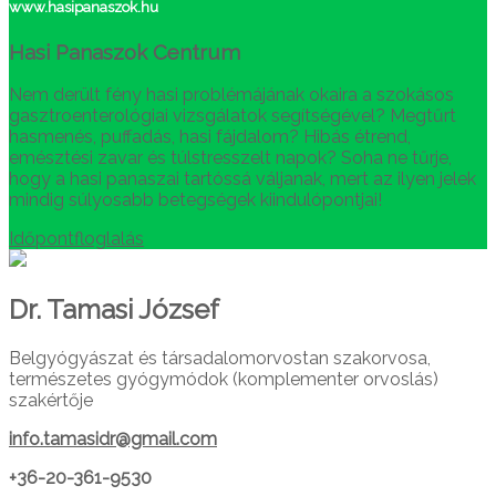
www.hasipanaszok.hu
Hasi Panaszok Centrum
Nem derült fény hasi problémájának okaira a szokásos
gasztroenterológiai vizsgálatok segítségével? Megtűrt
hasmenés, puffadás, hasi fájdalom? Hibás étrend,
emésztési zavar és túlstresszelt napok? Soha ne tűrje,
hogy a hasi panaszai tartóssá váljanak, mert az ilyen jelek
mindig súlyosabb betegségek kiindulópontjai!
Időpontfloglalás
Dr. Tamasi József
Belgyógyászat és társadalomorvostan szakorvosa,
természetes gyógymódok (komplementer orvoslás)
szakértője
info.tamasidr@gmail.com
+36-20-361-9530