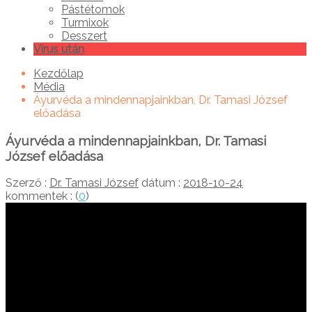
Pástétomok
Turmixok
Desszert
Vírus után
Kezdőlap
Média
Áyurvéda a mindennapjainkban, Dr. Tamasi József
előadása
Áyurvéda a mindennapjainkban, Dr. Tamasi
József előadása
Szerző :
Dr. Tamasi József
dátum :
2018-10-24
kommentek : (
0
)