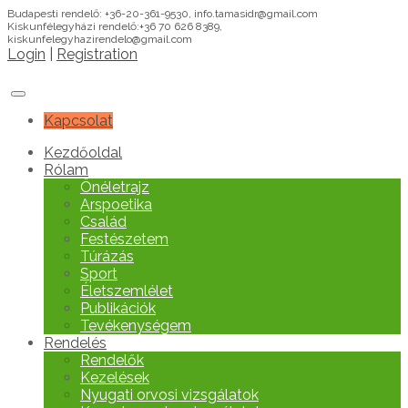
Budapesti rendelő: +36-20-361-9530, info.tamasidr@gmail.com
Kiskunfélegyházi rendelő:+36 70 626 8389,
kiskunfelegyhazirendelo@gmail.com
Login
|
Registration
Kapcsolat
Kezdőoldal
Rólam
Önéletrajz
Arspoetika
Család
Festészetem
Túrázás
Sport
Életszemlélet
Publikációk
Tevékenységem
Rendelés
Rendelők
Kezelések
Nyugati orvosi vizsgálatok