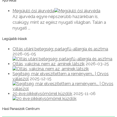
Ájurvéda
Megújuló ősi ájurvéda
Az ájurvéda egyre népszerűbb hazánkban is,
csakúgy, mint az egész nyugati világban. Talán a
nyugati ...
Legújabb írások
Oltás utáni betegség: parlagfű-allergia és asztma
2026-05-05
Oltás, vakcina: nem az, aminek látszik
2026-03-25
Segítség, már elveszítettem a reményem… | Orvos
válaszol
2025-12-15
20 éve pikkelysömörrel küzdök
2025-11-06
Hasi Panaszok Centrum