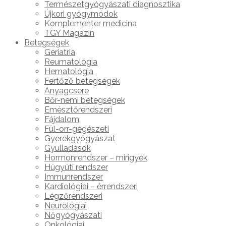
Természetgyógyászati diagnosztika
Újkori gyógymódok
Komplementer medicina
TGY Magazin
Betegségek
Geriatria
Reumatológia
Hematológia
Fertőző betegségek
Anyagcsere
Bőr-nemi betegségek
Emésztőrendszeri
Fájdalom
Fül-orr-gégészeti
Gyerekgyógyászat
Gyulladások
Hormonrendszer – mirigyek
Húgyúti rendszer
Immunrendszer
Kardiológiai – érrendszeri
Légzőrendszeri
Neurológiai
Nőgyógyászati
Onkológiai