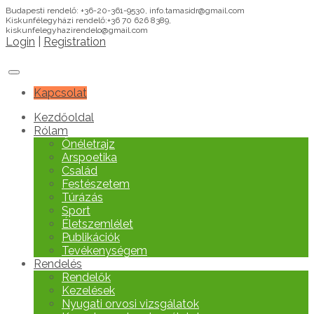
Budapesti rendelő: +36-20-361-9530, info.tamasidr@gmail.com
Kiskunfélegyházi rendelő:+36 70 626 8389,
kiskunfelegyhazirendelo@gmail.com
Login
|
Registration
Kapcsolat
Kezdőoldal
Rólam
Önéletrajz
Arspoetika
Család
Festészetem
Túrázás
Sport
Életszemlélet
Publikációk
Tevékenységem
Rendelés
Rendelők
Kezelések
Nyugati orvosi vizsgálatok