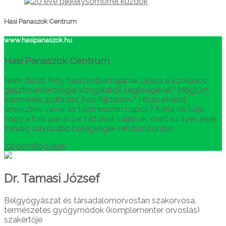
Hasi Panaszok Centrum
www.hasipanaszok.hu
Hasi Panaszok Centrum
Nem derült fény hasi problémájának okaira a szokásos
gasztroenterológiai vizsgálatok segítségével? Megtűrt
hasmenés, puffadás, hasi fájdalom? Hibás étrend,
emésztési zavar és túlstresszelt napok? Soha ne tűrje,
hogy a hasi panaszai tartóssá váljanak, mert az ilyen jelek
mindig súlyosabb betegségek kiindulópontjai!
Időpontfloglalás
Dr. Tamasi József
Belgyógyászat és társadalomorvostan szakorvosa,
természetes gyógymódok (komplementer orvoslás)
szakértője