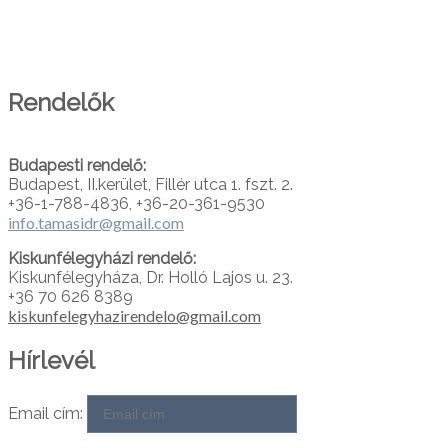
PARTNEREINK
Rendelők
Budapesti rendelő:
Budapest, II.kerület, Fillér utca 1. fszt. 2.
+36-1-788-4836, +36-20-361-9530
info.tamasidr@gmail.com
Kiskunfélegyházi rendelő:
Kiskunfélegyháza, Dr. Holló Lajos u. 23.
+36 70 626 8389
kiskunfelegyhazirendelo@gmail.com
Hírlevél
Email cím: