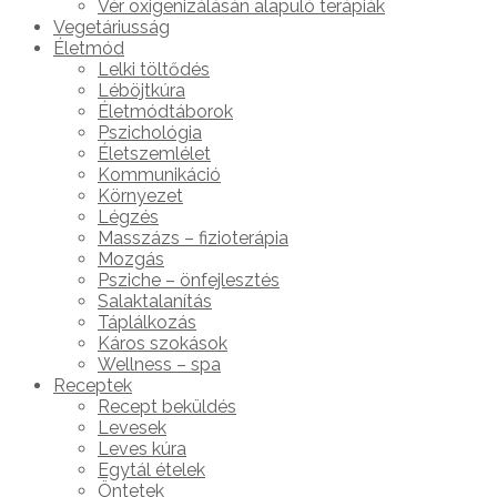
Vér oxigenizálásán alapuló terápiák
Vegetáriusság
Életmód
Lelki töltődés
Léböjtkúra
Életmódtáborok
Pszichológia
Életszemlélet
Kommunikáció
Környezet
Légzés
Masszázs – fizioterápia
Mozgás
Psziche – önfejlesztés
Salaktalanítás
Táplálkozás
Káros szokások
Wellness – spa
Receptek
Recept beküldés
Levesek
Leves kúra
Egytál ételek
Öntetek