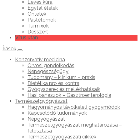
Leves kúra
Egytál ételek
Öntetek
Pástétomok
Turmixok
Desszert
Vírus után
Írások
Konzervatív medicina
Orvosi gondolkodás
Népegészségügy
Tudomány – klinikum – praxis
Dietétika pro és kontra
Gyógyszerek és mellékhatásaik
Hasi panaszok – Gasztroenterológia
Természetgyógyászat
Hagyományos távolkeleti gyógymódok
Kapcsolódó tudományok
Népgyógyászat
Természetgyógyászat meghatározása –
felosztása
Természetgyógyászati cikkek