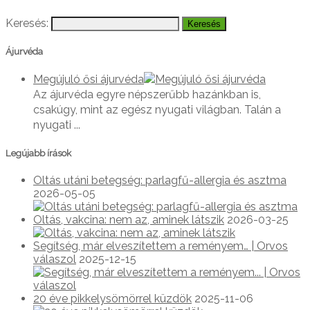
Keresés:
Ájurvéda
Megújuló ősi ájurvéda
Az ájurvéda egyre népszerűbb hazánkban is,
csakúgy, mint az egész nyugati világban. Talán a
nyugati ...
Legújabb írások
Oltás utáni betegség: parlagfű-allergia és asztma
2026-05-05
Oltás, vakcina: nem az, aminek látszik
2026-03-25
Segítség, már elveszítettem a reményem… | Orvos
válaszol
2025-12-15
20 éve pikkelysömörrel küzdök
2025-11-06