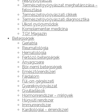
Népgyógyászat
Természetgyógyászat meghatározása –
felosztása
Természetgyógyászati cikkek
Természetgyógyászati diagnosztika
Újkori gyógymódok
Komplementer medicina
TGY Magazin
Betegségek
Geriatria
Reumatológia
Hematológia
Fertőző betegségek
Anyagcsere
Bőr-nemi betegségek
Emésztőrendszeri
Fájdalom
Fül-orr-gégészeti
Gyerekgyógyászat
Gyulladások
Hormonrendszer – mirigyek
Húgyúti rendszer
Immunrendszer
Kardiológiai – érrendszeri