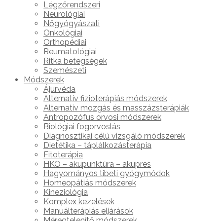
Légzőrendszeri
Neurológiai
Nőgyógyászati
Onkológiai
Orthopédiai
Reumatológiai
Ritka betegségek
Szemészeti
Módszerek
Ájurvéda
Alternatív fizioterápiás módszerek
Alternatív mozgás és masszázsterápiák
Antropozófus orvosi módszerek
Biológiai fogorvoslás
Diagnosztikai célú vizsgáló módszerek
Dietétika – táplálkozásterápia
Fitoterápia
HKO – akupunktúra – akupres
Hagyományos tibeti gyógymódok
Homeopátiás módszerek
Kineziológia
Komplex kezelések
Manuálterápiás eljárások
Méregtelenítő módszerek