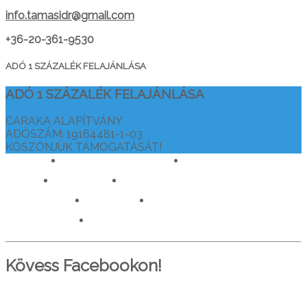
info.tamasidr@gmail.com
+36-20-361-9530
ADÓ 1 SZÁZALÉK FELAJÁNLÁSA
ADÓ 1 SZÁZALÉK FELAJÁNLÁSA
CARAKA ALAPÍTVÁNY
ADÓSZÁM: 19164481-1-03
KÖSZÖNJÜK TÁMOGATÁSÁT!
drtamasiajurveda.hu
veganelet.hu
caraka.hu
orvosokatisztanlatasert.hu
c911.info
mediaforras.hu
worlddoctorsalliance.com
Kövess Facebookon!