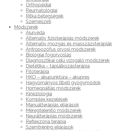
Orthopédiai
Reumatológiai
Ritka betegségek
Szemészeti
Módszerek
Ájurvéda
Alternatív fizioterápiás módszerek
Alternatív mozgás és masszázsterápiák
Antropozófus orvosi módszerek
Biológiai fogorvoslás
Diagnosztikai célú vizsgáló módszerek
Dietétika – táplálkozásterápia
Fitoterápia
HKO – akupunktúra – akupres
Hagyományos tibeti gyógymódok
Homeopátiás módszerek
Kineziológia
Komplex kezelések
Manuálterápiás eljárások
Méregtelenítő módszerek
Neurálterápiás módszerek
Reflexzóna terápia
Szemtréning eljárások