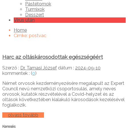
Pástétomok
Turmixok
Desszert
Vírus után
Home
Címke:
postvac
Harc az oltáskárosodottak egészségéért
Szerző :
Dr. Tamasi József
dátum :
2024-09-10
kommentek : (
0
)
Német orvosok kezdeményezésére megalapult az Expert
Council nevű nemzetközi csoportosulás, amely neves
orvosok, kutatók részvételével a Covid-helyzet és az
oltások következtében kialakuló károsodások kezelésével
foglalkozik.
olvass tovább
Keresés