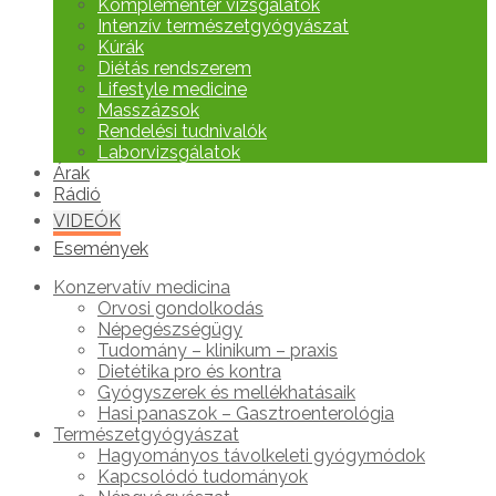
Komplementer vizsgálatok
Intenzív természetgyógyászat
Kúrák
Diétás rendszerem
Lifestyle medicine
Masszázsok
Rendelési tudnivalók
Laborvizsgálatok
Árak
Rádió
VIDEÓK
Események
Konzervatív medicina
Orvosi gondolkodás
Népegészségügy
Tudomány – klinikum – praxis
Dietétika pro és kontra
Gyógyszerek és mellékhatásaik
Hasi panaszok – Gasztroenterológia
Természetgyógyászat
Hagyományos távolkeleti gyógymódok
Kapcsolódó tudományok