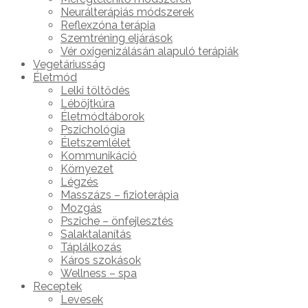
Neurálterápiás módszerek
Reflexzóna terápia
Szemtréning eljárások
Vér oxigenizálásán alapuló terápiák
Vegetáriusság
Életmód
Lelki töltődés
Léböjtkúra
Életmódtáborok
Pszichológia
Életszemlélet
Kommunikáció
Környezet
Légzés
Masszázs – fizioterápia
Mozgás
Psziche – önfejlesztés
Salaktalanítás
Táplálkozás
Káros szokások
Wellness – spa
Receptek
Levesek