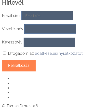
Hírlevél
Email cím:
Vezetéknév
Keresztnév
Elfogadom az
adatkezelési nyilatkozatot
© TamasiDr.hu 2016.