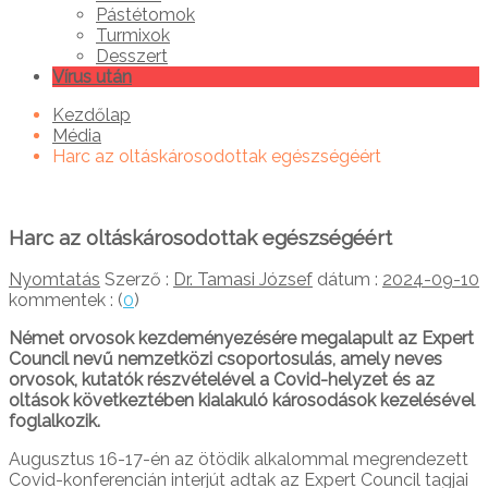
Pástétomok
Turmixok
Desszert
Vírus után
Kezdőlap
Média
Harc az oltáskárosodottak egészségéért
Harc az oltáskárosodottak egészségéért
Nyomtatás
Szerző :
Dr. Tamasi József
dátum :
2024-09-10
kommentek : (
0
)
Német orvosok kezdeményezésére megalapult az Expert
Council nevű nemzetközi csoportosulás, amely neves
orvosok, kutatók részvételével a Covid-helyzet és az
oltások következtében kialakuló károsodások kezelésével
foglalkozik.
Augusztus 16-17-én az ötödik alkalommal megrendezett
Covid-konferencián interjút adtak az Expert Council tagjai