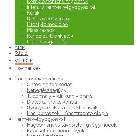
Komplementer vizsgálatok
Intenzív természetgyógyászat
Kúrák
Diétás rendszerem
Lifestyle medicine
Masszázsok
Rendelési tudnivalók
Laborvizsgálatok
Árak
Rádió
VIDEÓK
Események
Konzervatív medicina
Orvosi gondolkodás
Népegészségügy
Tudomány – klinikum – praxis
Dietétika pro és kontra
Gyógyszerek és mellékhatásaik
Hasi panaszok – Gasztroenterológia
Természetgyógyászat
Hagyományos távolkeleti gyógymódok
Kapcsolódó tudományok