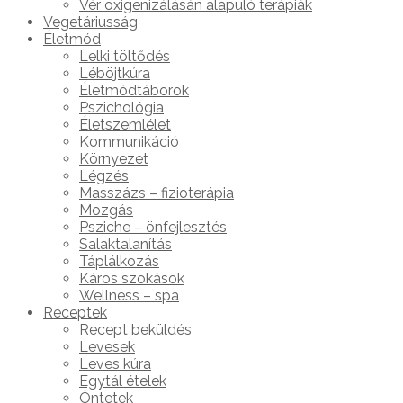
Vér oxigenizálásán alapuló terápiák
Vegetáriusság
Életmód
Lelki töltődés
Léböjtkúra
Életmódtáborok
Pszichológia
Életszemlélet
Kommunikáció
Környezet
Légzés
Masszázs – fizioterápia
Mozgás
Psziche – önfejlesztés
Salaktalanítás
Táplálkozás
Káros szokások
Wellness – spa
Receptek
Recept beküldés
Levesek
Leves kúra
Egytál ételek
Öntetek