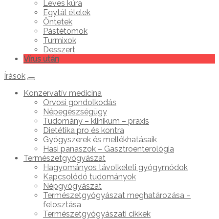
Leves kúra
Egytál ételek
Öntetek
Pástétomok
Turmixok
Desszert
Vírus után
Írások
Konzervatív medicina
Orvosi gondolkodás
Népegészségügy
Tudomány – klinikum – praxis
Dietétika pro és kontra
Gyógyszerek és mellékhatásaik
Hasi panaszok – Gasztroenterológia
Természetgyógyászat
Hagyományos távolkeleti gyógymódok
Kapcsolódó tudományok
Népgyógyászat
Természetgyógyászat meghatározása –
felosztása
Természetgyógyászati cikkek