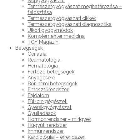
Népgyógyászat
Természetgyógyászat meghatározása –
felosztása
Természetgyógyászati cikkek
Természetgyógyászati diagnosztika
Újkori gyógymódok
Komplementer medicina
TGY Magazin
Betegségek
Geriatria
Reumatológia
Hematológia
Fertőző betegségek
Anyagcsere
Bőr-nemi betegségek
Emésztőrendszeri
Fájdalom
Fül-orr-gégészeti
Gyerekgyógyászat
Gyulladások
Hormonrendszer – mirigyek
Húgyúti rendszer
Immunrendszer
Kardiológiai – érrendszeri