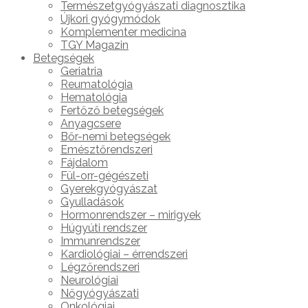
Természetgyógyászati diagnosztika
Újkori gyógymódok
Komplementer medicina
TGY Magazin
Betegségek
Geriatria
Reumatológia
Hematológia
Fertőző betegségek
Anyagcsere
Bőr-nemi betegségek
Emésztőrendszeri
Fájdalom
Fül-orr-gégészeti
Gyerekgyógyászat
Gyulladások
Hormonrendszer – mirigyek
Húgyúti rendszer
Immunrendszer
Kardiológiai – érrendszeri
Légzőrendszeri
Neurológiai
Nőgyógyászati
Onkológiai