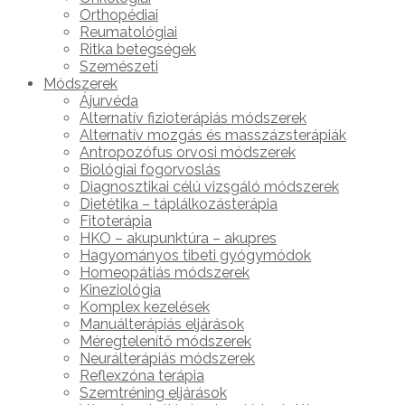
Orthopédiai
Reumatológiai
Ritka betegségek
Szemészeti
Módszerek
Ájurvéda
Alternatív fizioterápiás módszerek
Alternatív mozgás és masszázsterápiák
Antropozófus orvosi módszerek
Biológiai fogorvoslás
Diagnosztikai célú vizsgáló módszerek
Dietétika – táplálkozásterápia
Fitoterápia
HKO – akupunktúra – akupres
Hagyományos tibeti gyógymódok
Homeopátiás módszerek
Kineziológia
Komplex kezelések
Manuálterápiás eljárások
Méregtelenítő módszerek
Neurálterápiás módszerek
Reflexzóna terápia
Szemtréning eljárások