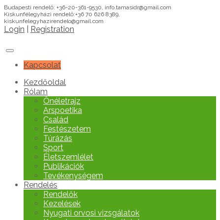
Budapesti rendelő: +36-20-361-9530, info.tamasidr@gmail.com
Kiskunfélegyházi rendelő:+36 70 626 8389,
kiskunfelegyhazirendelo@gmail.com
Login
|
Registration
Kapcsolat
Kezdőoldal
Rólam
Önéletrajz
Arspoetika
Család
Festészetem
Túrázás
Sport
Életszemlélet
Publikációk
Tevékenységem
Rendelés
Rendelők
Kezelések
Nyugati orvosi vizsgálatok