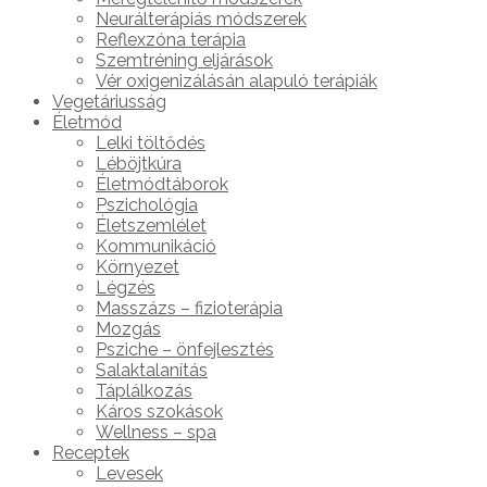
Neurálterápiás módszerek
Reflexzóna terápia
Szemtréning eljárások
Vér oxigenizálásán alapuló terápiák
Vegetáriusság
Életmód
Lelki töltődés
Léböjtkúra
Életmódtáborok
Pszichológia
Életszemlélet
Kommunikáció
Környezet
Légzés
Masszázs – fizioterápia
Mozgás
Psziche – önfejlesztés
Salaktalanítás
Táplálkozás
Káros szokások
Wellness – spa
Receptek
Levesek