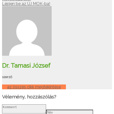
Lépjen be az ÚJ MOK-ba!
Dr. Tamasi József
szerző
az összes cikk megtekintése
Vélemény, hozzászólás?