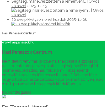
Segítség, már elveszítettem a reményem… | Orvos
válaszol
2025-12-15
20 éve pikkelysömörrel küzdök
2025-11-06
Hasi Panaszok Centrum
www.hasipanaszok.hu
Hasi Panaszok Centrum
Nem derült fény hasi problémájának okaira a szokásos
gasztroenterológiai vizsgálatok segítségével? Megtűrt
hasmenés, puffadás, hasi fájdalom? Hibás étrend,
emésztési zavar és túlstresszelt napok? Soha ne tűrje,
hogy a hasi panaszai tartóssá váljanak, mert az ilyen jelek
mindig súlyosabb betegségek kiindulópontjai!
Időpontfloglalás