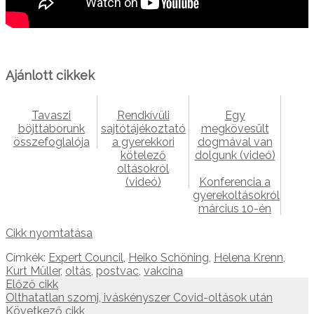
Ajánlott cikkek
Tavaszi
Rendkívüli
Egy
böjttáborunk
sajtótájékoztató
megkövesült
összefoglalója
a gyerekkori
dogmával van
kötelező
dolgunk (videó)
oltásokról
(videó)
Konferencia a
gyerekoltásokról
március 10-én
Cikk nyomtatása
Címkék:
Expert Council
,
Heiko Schöning
,
Helena Krenn
,
Kurt Müller
,
oltás
,
postvac
,
vakcina
Előző cikk
Olthatatlan szomj, iváskényszer Covid-oltások után
Következő cikk