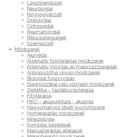
Légzőrendszeri
Neurológiai
Nőgyógyászati
Onkológiai
Orthopédiai
Reumatológiai
Ritka betegségek
Szemészeti
Módszerek
Ájurvéda
Alternatív fizioterápiás módszerek
Alternatív mozgás és masszázsterápiák
Antropozófus orvosi módszerek
Biológiai fogorvoslás
Diagnosztikai célú vizsgáló módszerek
Dietétika – táplálkozásterápia
Fitoterápia
HKO – akupunktúra – akupres
Hagyományos tibeti gyógymódok
Homeopátiás módszerek
Kineziológia
Komplex kezelések
Manuálterápiás eljárások
Méregtelenítő módszerek