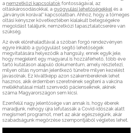
a
nemzetközi kapcsolatok
fontosságával, az
oltáskárosodásokkal, a
gyógyulási lehetőségekkel
és a
„járványok korával” kapcsolatban. Ahhoz, hogy a tömeges
oltási kényszer következtében kialakult betegségekre
megoldást találjunk, nemzetközi tapasztalatcserére van
szükség.
Az évek előrehaladtával a szóban forgó rendezvényen
egyre inkább a gyógyulást segítő lehetőségek
megvitatására helyeződik a hangsúly, ennek egyik jele,
hogy megjelent egy magyarul is hozzáférhető, több éve
tartó kutatáson alapuló dokumentum, amely részletezi,
milyen oltás nyomán jelentkező tünetre milyen kezelést
javasolnak. Ez kiváltképp azon szakembereknek lehet
hasznos, akik érdemben szeretnének segíteni a vakcina
mellékhatásai miatt szenvedő pácienseiknek, akinek
száma Magyarországon sem kicsi.
Ezenfelül nagy jelentősége van annak is, hogy éberek
maradjunk, nehogy újra lefutassák a Covid-időszak alatt
megismert programot, mert az akár egészségünk, akár
szabadságunk megőrzése szempontjából végletes lehet.