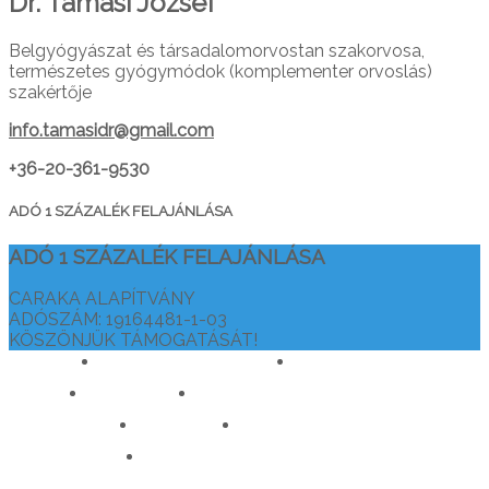
Dr. Tamasi József
Belgyógyászat és társadalomorvostan szakorvosa,
természetes gyógymódok (komplementer orvoslás)
szakértője
info.tamasidr@gmail.com
+36-20-361-9530
ADÓ 1 SZÁZALÉK FELAJÁNLÁSA
ADÓ 1 SZÁZALÉK FELAJÁNLÁSA
CARAKA ALAPÍTVÁNY
ADÓSZÁM: 19164481-1-03
KÖSZÖNJÜK TÁMOGATÁSÁT!
drtamasiajurveda.hu
veganelet.hu
caraka.hu
orvosokatisztanlatasert.hu
c911.info
mediaforras.hu
worlddoctorsalliance.com