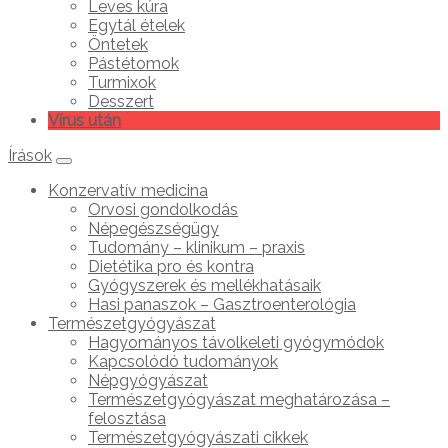
Leves kúra
Egytál ételek
Öntetek
Pástétomok
Turmixok
Desszert
Vírus után
Írások
Konzervatív medicina
Orvosi gondolkodás
Népegészségügy
Tudomány – klinikum – praxis
Dietétika pro és kontra
Gyógyszerek és mellékhatásaik
Hasi panaszok – Gasztroenterológia
Természetgyógyászat
Hagyományos távolkeleti gyógymódok
Kapcsolódó tudományok
Népgyógyászat
Természetgyógyászat meghatározása –
felosztása
Természetgyógyászati cikkek