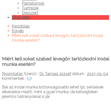
Pástétomok
Turmixok
Desszert
Vírus után
Kezdőlap
Egyéb
Miért kell sokat szabad levegőn tartózkodni irodai
munka esetén?
Miért kell sokat szabad levegőn tartózkodni irodai
munka esetén?
Nyomtatás
Szerző :
Dr. Tamasi József
dátum :
2015-01-04
kommentek : (
0
)
Bár az irodai munka biztonságosabb lehet (pl. sérülések
elkerülése miatt), mint a gyári munka, de kétségtelen
jelentős hátrányokkal is jár.