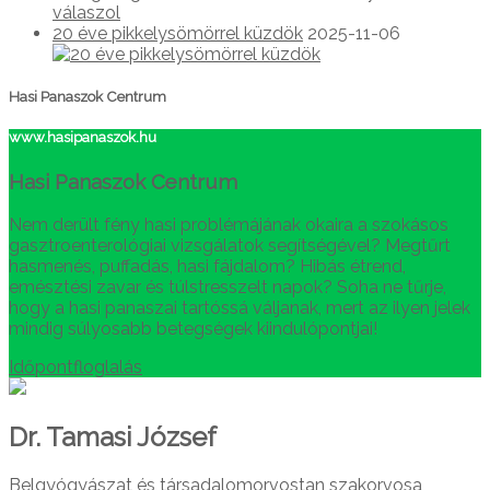
20 éve pikkelysömörrel küzdök
2025-11-06
Hasi Panaszok Centrum
www.hasipanaszok.hu
Hasi Panaszok Centrum
Nem derült fény hasi problémájának okaira a szokásos
gasztroenterológiai vizsgálatok segítségével? Megtűrt
hasmenés, puffadás, hasi fájdalom? Hibás étrend,
emésztési zavar és túlstresszelt napok? Soha ne tűrje,
hogy a hasi panaszai tartóssá váljanak, mert az ilyen jelek
mindig súlyosabb betegségek kiindulópontjai!
Időpontfloglalás
Dr. Tamasi József
Belgyógyászat és társadalomorvostan szakorvosa,