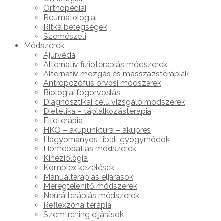
Orthopédiai
Reumatológiai
Ritka betegségek
Szemészeti
Módszerek
Ájurvéda
Alternatív fizioterápiás módszerek
Alternatív mozgás és masszázsterápiák
Antropozófus orvosi módszerek
Biológiai fogorvoslás
Diagnosztikai célú vizsgáló módszerek
Dietétika – táplálkozásterápia
Fitoterápia
HKO – akupunktúra – akupres
Hagyományos tibeti gyógymódok
Homeopátiás módszerek
Kineziológia
Komplex kezelések
Manuálterápiás eljárások
Méregtelenítő módszerek
Neurálterápiás módszerek
Reflexzóna terápia
Szemtréning eljárások