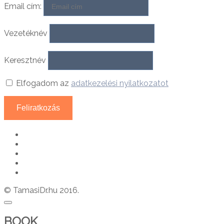
Email cím:
Vezetéknév
Keresztnév
Elfogadom az
adatkezelési nyilatkozatot
© TamasiDr.hu 2016.
BOOK