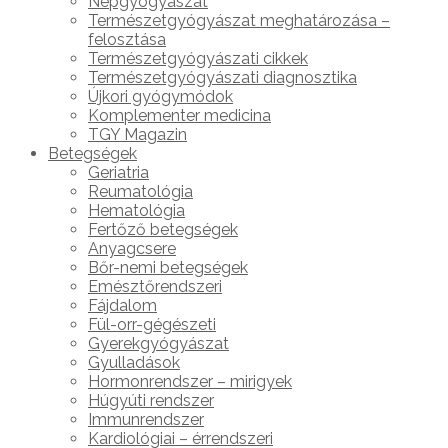
Népgyógyászat
Természetgyógyászat meghatározása –
felosztása
Természetgyógyászati cikkek
Természetgyógyászati diagnosztika
Újkori gyógymódok
Komplementer medicina
TGY Magazin
Betegségek
Geriatria
Reumatológia
Hematológia
Fertőző betegségek
Anyagcsere
Bőr-nemi betegségek
Emésztőrendszeri
Fájdalom
Fül-orr-gégészeti
Gyerekgyógyászat
Gyulladások
Hormonrendszer – mirigyek
Húgyúti rendszer
Immunrendszer
Kardiológiai – érrendszeri