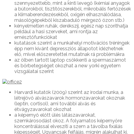
szennyezettebb, mint a kinti levegő (kémiai anyagok
a bútorokból, tisztítószerekből, mikrobális fertőzések
a klimaberendezésekből, oxigén elhasználódása,
másológépekből kiszabaduló mérgező ózon stb.)
kényelmetlen ruhák, derékszíj, egész nap szoríthatja
például a hasi szerveket, ami rontja az
emésztőfunkciókat
kutatások szerint a munkahelyi motivációs tréningek
épp nem kívánt depressziós állapotot idézhetnek
elő, mivel előszeretettel mutatnak rá problémákra
az ölben tartott laptop csökkenti a spermaszámot
és bőrbetegséget okozhat a new yorki egyetem
vizsgálatai szerint
Harvardi kutatók (2009) szerint az irodai munka, a
létrejövő alvászavarok hormonzavarokat okoznak
(leptin, cortisol), ami további alvás és
étvágyzavarokat okozhat
a képernyő előtt ülés látászavarokat,
szemkárosodást okoz. A folyamatos képernyőre
koncentrálással elveszíti a szem a távolba fixálás
képességét. Ugyancsak fejfájás, migrén alakulhat ki.