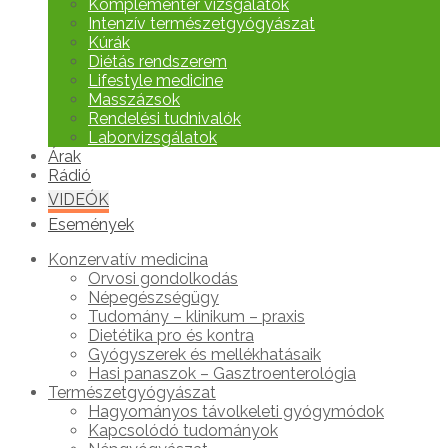
Komplementer vizsgálatok
Intenzív természetgyógyászat
Kúrák
Diétás rendszerem
Lifestyle medicine
Masszázsok
Rendelési tudnivalók
Laborvizsgálatok
Árak
Rádió
VIDEÓK
Események
Konzervatív medicina
Orvosi gondolkodás
Népegészségügy
Tudomány – klinikum – praxis
Dietétika pro és kontra
Gyógyszerek és mellékhatásaik
Hasi panaszok – Gasztroenterológia
Természetgyógyászat
Hagyományos távolkeleti gyógymódok
Kapcsolódó tudományok