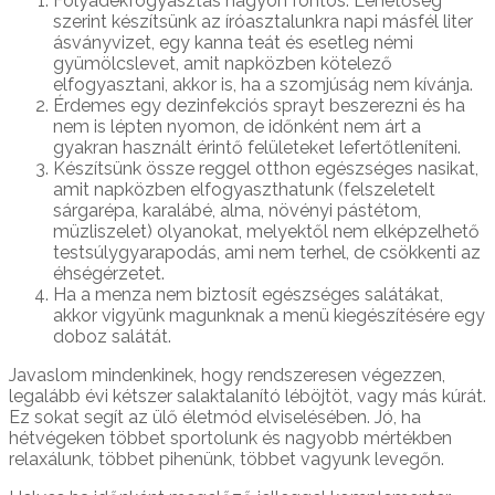
Folyadékfogyasztás nagyon fontos. Lehetőség
szerint készítsünk az íróasztalunkra napi másfél liter
ásványvizet, egy kanna teát és esetleg némi
gyümölcslevet, amit napközben kötelező
elfogyasztani, akkor is, ha a szomjúság nem kívánja.
Érdemes egy dezinfekciós sprayt beszerezni és ha
nem is lépten nyomon, de időnként nem árt a
gyakran használt érintő felületeket lefertőtleníteni.
Készítsünk össze reggel otthon egészséges nasikat,
amit napközben elfogyaszthatunk (felszeletelt
sárgarépa, karalábé, alma, növényi pástétom,
müzliszelet) olyanokat, melyektől nem elképzelhető
testsúlygyarapodás, ami nem terhel, de csökkenti az
éhségérzetet.
Ha a menza nem biztosít egészséges salátákat,
akkor vigyünk magunknak a menü kiegészítésére egy
doboz salátát.
Javaslom mindenkinek, hogy rendszeresen végezzen,
legalább évi kétszer salaktalanító léböjtöt, vagy más kúrát.
Ez sokat segít az ülő életmód elviselésében. Jó, ha
hétvégeken többet sportolunk és nagyobb mértékben
relaxálunk, többet pihenünk, többet vagyunk levegőn.