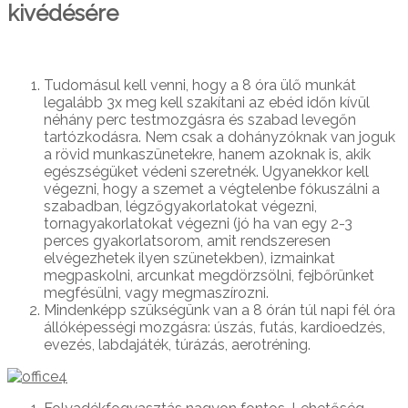
kivédésére
Tudomásul kell venni, hogy a 8 óra ülő munkát
legalább 3x meg kell szakítani az ebéd időn kívül
néhány perc testmozgásra és szabad levegőn
tartózkodásra. Nem csak a dohányzóknak van joguk
a rövid munkaszünetekre, hanem azoknak is, akik
egészségüket védeni szeretnék. Ugyanekkor kell
végezni, hogy a szemet a végtelenbe fókuszálni a
szabadban, légzőgyakorlatokat végezni,
tornagyakorlatokat végezni (jó ha van egy 2-3
perces gyakorlatsorom, amit rendszeresen
elvégezhetek ilyen szünetekben), izmainkat
megpaskolni, arcunkat megdörzsölni, fejbőrünket
megfésülni, vagy megmaszírozni.
Mindenképp szükségünk van a 8 órán túl napi fél óra
állóképességi mozgásra: úszás, futás, kardioedzés,
evezés, labdajáték, túrázás, aerotréning.