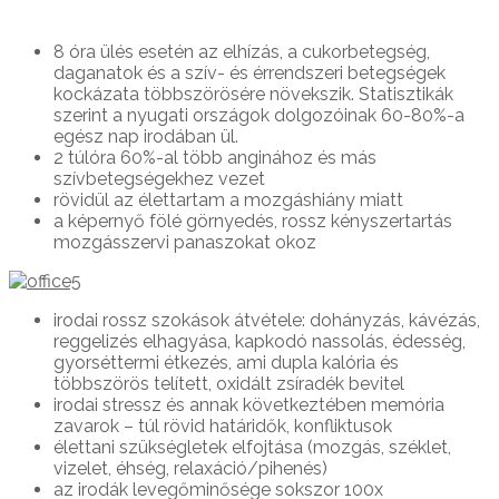
8 óra ülés esetén az elhízás, a cukorbetegség,
daganatok és a szív- és érrendszeri betegségek
kockázata többszörösére növekszik. Statisztikák
szerint a nyugati országok dolgozóinak 60-80%-a
egész nap irodában ül.
2 túlóra 60%-al több anginához és más
szívbetegségekhez vezet
rövidül az élettartam a mozgáshiány miatt
a képernyő fölé görnyedés, rossz kényszertartás
mozgásszervi panaszokat okoz
irodai rossz szokások átvétele: dohányzás, kávézás,
reggelizés elhagyása, kapkodó nassolás, édesség,
gyorséttermi étkezés, ami dupla kalória és
többszörös telített, oxidált zsíradék bevitel
irodai stressz és annak következtében memória
zavarok – túl rövid határidők, konfliktusok
élettani szükségletek elfojtása (mozgás, széklet,
vizelet, éhség, relaxáció/pihenés)
az irodák levegőminősége sokszor 100x