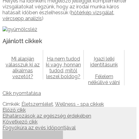
Helyes ha időnként megelőző jelleggel komplementer
vizsgálatokat végzünk, hogy az irodai munka káros
hatásait időben észlelhessük (
hőtérkép vizsgálat
,
vércsepp analízis
)
Ajánlott cikkek
Mi alapján
Ha nem tudod
Igazi lelki
válasszuk ki az
ki vagy, honnan
identitásunk
alkalmas
tudod, mitől
vezetőt?
leszel boldog?
Félelem
nélkülivé válni
Cikk nyomtatása
Címkék:
Életszemlélet
,
Wellness - spa cikkek
Előző cikk
Elhatározások az egészség érdekében
Következő cikk
Fogyókúra az evés időpontjával