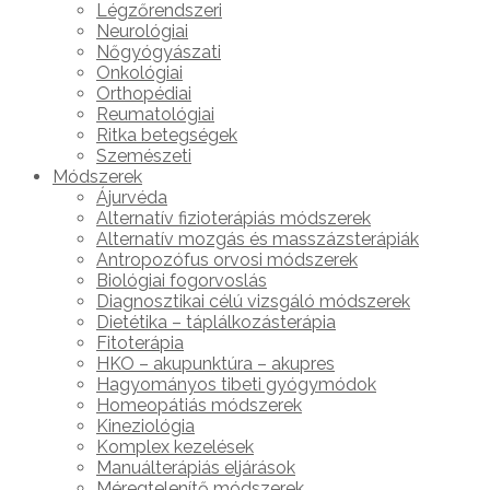
Légzőrendszeri
Neurológiai
Nőgyógyászati
Onkológiai
Orthopédiai
Reumatológiai
Ritka betegségek
Szemészeti
Módszerek
Ájurvéda
Alternatív fizioterápiás módszerek
Alternatív mozgás és masszázsterápiák
Antropozófus orvosi módszerek
Biológiai fogorvoslás
Diagnosztikai célú vizsgáló módszerek
Dietétika – táplálkozásterápia
Fitoterápia
HKO – akupunktúra – akupres
Hagyományos tibeti gyógymódok
Homeopátiás módszerek
Kineziológia
Komplex kezelések
Manuálterápiás eljárások
Méregtelenítő módszerek