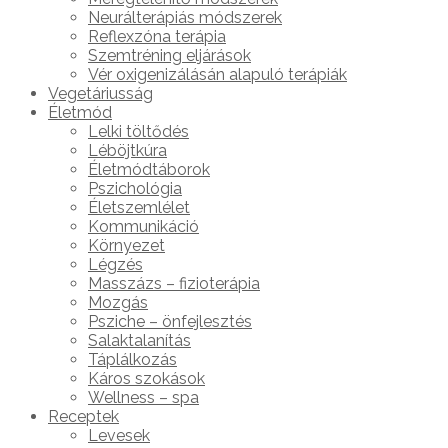
Neurálterápiás módszerek
Reflexzóna terápia
Szemtréning eljárások
Vér oxigenizálásán alapuló terápiák
Vegetáriusság
Életmód
Lelki töltődés
Léböjtkúra
Életmódtáborok
Pszichológia
Életszemlélet
Kommunikáció
Környezet
Légzés
Masszázs – fizioterápia
Mozgás
Psziche – önfejlesztés
Salaktalanítás
Táplálkozás
Káros szokások
Wellness – spa
Receptek
Levesek