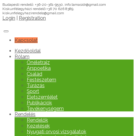
Budapesti rendelő: +36-20-361-9530, info.tamasidr@gmail.com
Kiskunfélegyházi rendelő:+36 70 626 8389,
kiskunfelegyhazirendelo@gmail.com
Login
|
Registration
Kapcsolat
Kezdőoldal
Rólam
Önéletrajz
Arspoetika
Család
Festészetem
Túrázás
Sport
Életszemlélet
Publikációk
Tevékenységem
Rendelés
Rendelők
Kezelések
Nyugati orvosi vizsgálatok