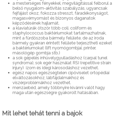
a mesterséges fényekkel, megvilágítással felborul a
belső nyugalom-aktivitás szabályzás, ugyancsak
fejfájást okoz, fokozza stresszt, fáradékonyságot,
magasvérnyomást és bizonyos daganatok
képződésének hajlamát.
a klaviatúrák ötször több coli, coliform és
staphylococcus baktériumokat tartalmazhatnak,
mint a fürdőszoba bármely felülete, de az iroda
bármely gyakran érintett felülete terjesztheti ezeket
a baktériumokat (lift nyomógombjai, printer,
másológép gombja stb.)
a sok gépelés ínhüvelygyulladáshoz (carpal tunel
syndroma), sok egér használat RSI (repetitive strain
injury) izom és idegi károsodáshoz vezethet.
egész napos egészségtelen cipőviselet ortopédiai
elváltozásokhoz, lábfájdalmakhoz és
viszérproblémákhoz vezethet.
menzaebéd, amely többnyire kívánni valót hagy
maga után egészségre gyakorolt hatásában.
Mit lehet tehát tenni a bajok