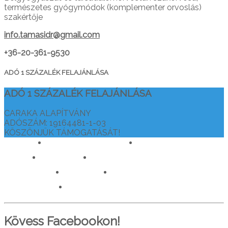
természetes gyógymódok (komplementer orvoslás)
szakértője
info.tamasidr@gmail.com
+36-20-361-9530
ADÓ 1 SZÁZALÉK FELAJÁNLÁSA
ADÓ 1 SZÁZALÉK FELAJÁNLÁSA
CARAKA ALAPÍTVÁNY
ADÓSZÁM: 19164481-1-03
KÖSZÖNJÜK TÁMOGATÁSÁT!
drtamasiajurveda.hu
veganelet.hu
caraka.hu
orvosokatisztanlatasert.hu
c911.info
mediaforras.hu
worlddoctorsalliance.com
Kövess Facebookon!