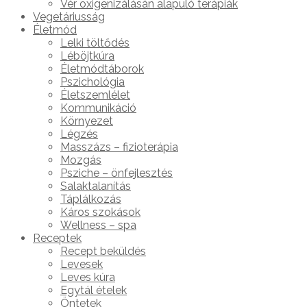
Vér oxigenizálásán alapuló terápiák
Vegetáriusság
Életmód
Lelki töltődés
Léböjtkúra
Életmódtáborok
Pszichológia
Életszemlélet
Kommunikáció
Környezet
Légzés
Masszázs – fizioterápia
Mozgás
Psziche – önfejlesztés
Salaktalanítás
Táplálkozás
Káros szokások
Wellness – spa
Receptek
Recept beküldés
Levesek
Leves kúra
Egytál ételek
Öntetek