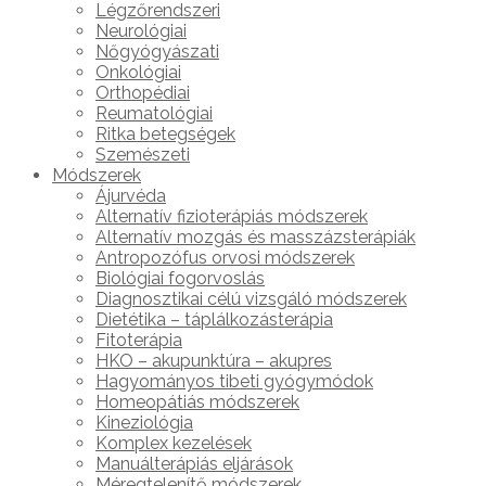
Légzőrendszeri
Neurológiai
Nőgyógyászati
Onkológiai
Orthopédiai
Reumatológiai
Ritka betegségek
Szemészeti
Módszerek
Ájurvéda
Alternatív fizioterápiás módszerek
Alternatív mozgás és masszázsterápiák
Antropozófus orvosi módszerek
Biológiai fogorvoslás
Diagnosztikai célú vizsgáló módszerek
Dietétika – táplálkozásterápia
Fitoterápia
HKO – akupunktúra – akupres
Hagyományos tibeti gyógymódok
Homeopátiás módszerek
Kineziológia
Komplex kezelések
Manuálterápiás eljárások
Méregtelenítő módszerek