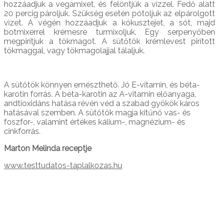
hozzáadjuk a vegamixet, és felöntjük a vízzel. Fedő alatt
20 percig pároljuk. Szükség esetén pótoljuk az elpárolgott
vizet. A végén hozzáadjuk a kókusztejet, a sót, majd
botmixerrel krémesre turmixoljuk. Egy serpenyőben
megpirítjuk a tökmagot. A sütőtök krémlevest pirított
tökmaggal, vagy tökmagolajjal tálaljuk.
A sütőtök könnyen emészthető. Jó E-vitamin, és béta-
karotin forrás. A béta-karotin az A-vitamin előanyaga,
andtioxidáns hatása révén véd a szabad gyökök káros
hatásával szemben. A sütőtök magja kitűnő vas- és
foszfor-, valamint értékes kálium-, magnézium- és
cinkforrás.
Marton Melinda receptje
www.testtudatos-taplalkozas.hu