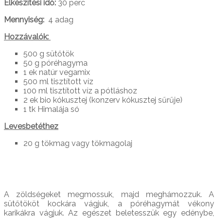
Elkészítési idő:
30 perc
Mennyiség:
4 adag
Hozzávalók:
500 g sütőtök
50 g póréhagyma
1 ek natúr vegamix
500 ml tisztított víz
100 ml tisztított víz a pótláshoz
2 ek bio kókusztej (konzerv kókusztej sűrűje)
1 tk Himalája só
Levesbetéthez
20 g tökmag vagy tökmagolaj
A zöldségeket megmossuk, majd meghámozzuk. A
sütőtököt kockára vágjuk, a póréhagymát vékony
karikákra vágjuk. Az egészet beletesszük egy edénybe,