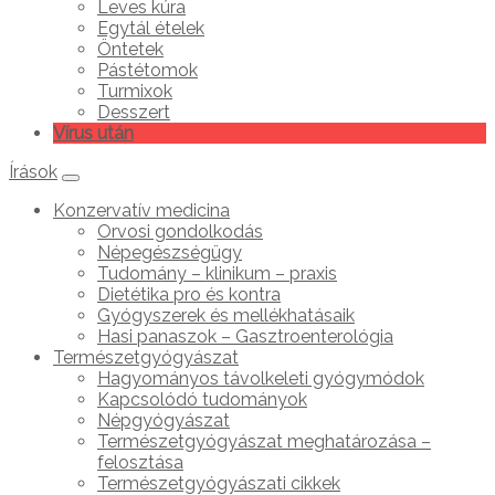
Leves kúra
Egytál ételek
Öntetek
Pástétomok
Turmixok
Desszert
Vírus után
Írások
Konzervatív medicina
Orvosi gondolkodás
Népegészségügy
Tudomány – klinikum – praxis
Dietétika pro és kontra
Gyógyszerek és mellékhatásaik
Hasi panaszok – Gasztroenterológia
Természetgyógyászat
Hagyományos távolkeleti gyógymódok
Kapcsolódó tudományok
Népgyógyászat
Természetgyógyászat meghatározása –
felosztása
Természetgyógyászati cikkek