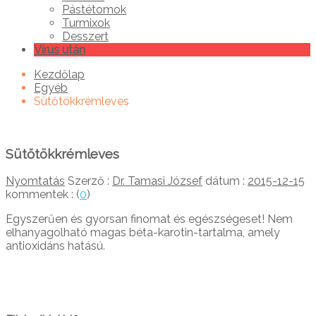
Pástétomok
Turmixok
Desszert
Vírus után
Kezdőlap
Egyéb
Sütőtökkrémleves
Sütőtökkrémleves
Nyomtatás
Szerző :
Dr. Tamasi József
dátum :
2015-12-15
kommentek : (
0
)
Egyszerűen és gyorsan finomat és egészségeset! Nem
elhanyagolható magas béta-karotin-tartalma, amely
antioxidáns hatású.