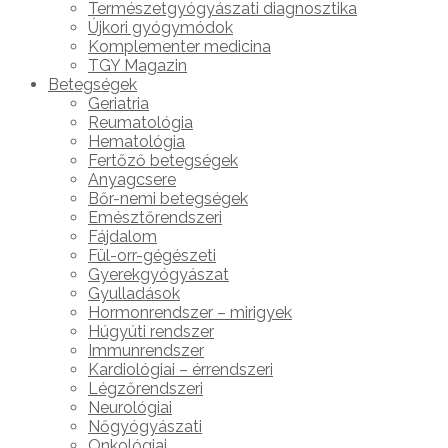
Természetgyógyászati diagnosztika
Újkori gyógymódok
Komplementer medicina
TGY Magazin
Betegségek
Geriatria
Reumatológia
Hematológia
Fertőző betegségek
Anyagcsere
Bőr-nemi betegségek
Emésztőrendszeri
Fájdalom
Fül-orr-gégészeti
Gyerekgyógyászat
Gyulladások
Hormonrendszer – mirigyek
Húgyúti rendszer
Immunrendszer
Kardiológiai – érrendszeri
Légzőrendszeri
Neurológiai
Nőgyógyászati
Onkológiai