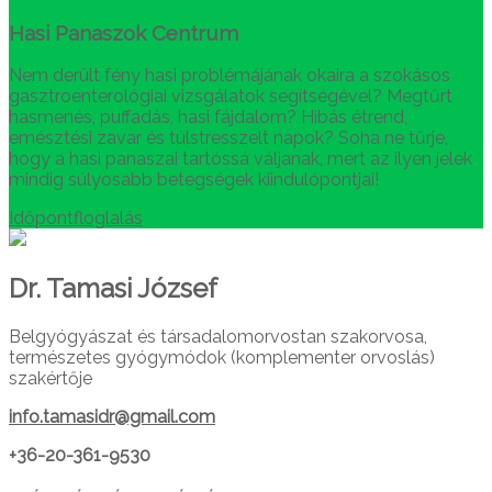
Hasi Panaszok Centrum
Nem derült fény hasi problémájának okaira a szokásos
gasztroenterológiai vizsgálatok segítségével? Megtűrt
hasmenés, puffadás, hasi fájdalom? Hibás étrend,
emésztési zavar és túlstresszelt napok? Soha ne tűrje,
hogy a hasi panaszai tartóssá váljanak, mert az ilyen jelek
mindig súlyosabb betegségek kiindulópontjai!
Időpontfloglalás
Dr. Tamasi József
Belgyógyászat és társadalomorvostan szakorvosa,
természetes gyógymódok (komplementer orvoslás)
szakértője
info.tamasidr@gmail.com
+36-20-361-9530