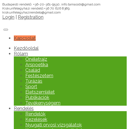
Budapesti rendelő: +36-20-361-9530, info.tamasidr@gmail.com
Kiskunfélegyházi rendelő:+36 70 626 8389,
kiskunfelegyhazirendelo@gmail.com
Login
|
Registration
Kapcsolat
Kezdőoldal
Rólam
Önéletrajz
Arspoetika
Család
Festészetem
Túrázás
Sport
Életszemlélet
Publikációk
Tevékenységem
Rendelés
Rendelők
Kezelések
Nyugati orvosi vizsgálatok