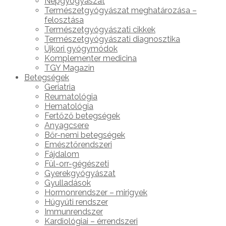
Népgyógyászat
Természetgyógyászat meghatározása –
felosztása
Természetgyógyászati cikkek
Természetgyógyászati diagnosztika
Újkori gyógymódok
Komplementer medicina
TGY Magazin
Betegségek
Geriatria
Reumatológia
Hematológia
Fertőző betegségek
Anyagcsere
Bőr-nemi betegségek
Emésztőrendszeri
Fájdalom
Fül-orr-gégészeti
Gyerekgyógyászat
Gyulladások
Hormonrendszer – mirigyek
Húgyúti rendszer
Immunrendszer
Kardiológiai – érrendszeri