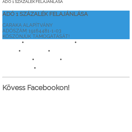
ADÓ 1 SZÁZALÉK FELAJÁNLÁSA
ADÓ 1 SZÁZALÉK FELAJÁNLÁSA
CARAKA ALAPÍTVÁNY
ADÓSZÁM: 19164481-1-03
KÖSZÖNJÜK TÁMOGATÁSÁT!
drtamasiajurveda.hu
veganelet.hu
caraka.hu
orvosokatisztanlatasert.hu
c911.info
mediaforras.hu
worlddoctorsalliance.com
Kövess Facebookon!
PARTNEREINK