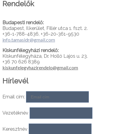
Rendelők
Budapesti rendelő:
Budapest, II.kerület, Fillér utca 1. fszt. 2.
+36-1-788-4836, +36-20-361-9530
info.tamasidr@gmail.com
Kiskunfélegyházi rendelő:
Kiskunfélegyháza, Dr. Holló Lajos u. 23.
+36 70 626 8389
kiskunfelegyhazirendelo@gmail.com
Hírlevél
Email cím:
Vezetéknév
Keresztnév