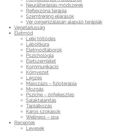
Neurálterápiás módszerek
Reflexzóna terápia
Szemtréning eljárások
Vér oxigenizálásán alapuló terápiák
Vegetáriusság
Életmód
Lelki töltődés
Léböjtkúra
Életmódtáborok
Pszichológia
Életszemlélet
Kommunikáció
Környezet
Légzés
Masszázs – fizioterápia
Mozgás
Psziche – önfejlesztés
Salaktalanítás
Táplálkozás
Káros szokások
Wellness – spa
Receptek
Levesek