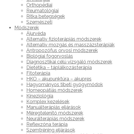
Orthopédiai
Reumatológiai
Ritka betegségek
Szemészeti
Módszerek
Ájurvéda
Alternatív fizioterápiás módszerek
Alternatív mozgás és masszázsterápiák
Antropozófus orvosi módszerek
Biológiai fogorvoslás
Diagnosztikai célú vizsgáló módszerek
Dietétika – táplálkozásterápia
Fitoterápia
HKO – akupunktúra – akupres
Hagyományos tibeti gyógymódok
Homeopátiás módszerek
Kineziológia
Komplex kezelések
Manuálterápiás eljárások
Méregtelenítő módszerek
Neurálterápiás módszerek
Reflexzóna terápia
Szemtréning eljárások