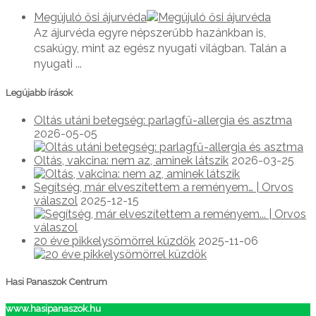
Megújuló ősi ájurvéda
Az ájurvéda egyre népszerűbb hazánkban is,
csakúgy, mint az egész nyugati világban. Talán a
nyugati ...
Legújabb írások
Oltás utáni betegség: parlagfű-allergia és asztma
2026-05-05
Oltás, vakcina: nem az, aminek látszik
2026-03-25
Segítség, már elveszítettem a reményem… | Orvos
válaszol
2025-12-15
20 éve pikkelysömörrel küzdök
2025-11-06
Hasi Panaszok Centrum
www.hasipanaszok.hu