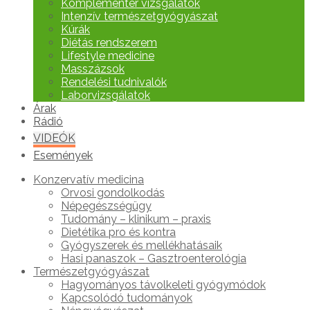
Komplementer vizsgálatok
Intenzív természetgyógyászat
Kúrák
Diétás rendszerem
Lifestyle medicine
Masszázsok
Rendelési tudnivalók
Laborvizsgálatok
Árak
Rádió
VIDEÓK
Események
Konzervatív medicina
Orvosi gondolkodás
Népegészségügy
Tudomány – klinikum – praxis
Dietétika pro és kontra
Gyógyszerek és mellékhatásaik
Hasi panaszok – Gasztroenterológia
Természetgyógyászat
Hagyományos távolkeleti gyógymódok
Kapcsolódó tudományok