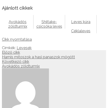
Ajánlott cikkek
Avokádós
Shiitake-
Leves kúra
zöldturmix
csicsóka leves
Céklaleves
Cikk nyomtatása
Címkék:
Levesek
Előző cikk
Hamis mítoszok a hasi panaszok mögött
Következő cikk
Avokádós zöldturmix