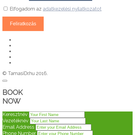
Elfogadom az
adatkezelési nyilatkozatot
© TamasiDr.hu 2016.
BOOK
NOW
Keresztnév
Vezetéknév
Email Address
Phone Number