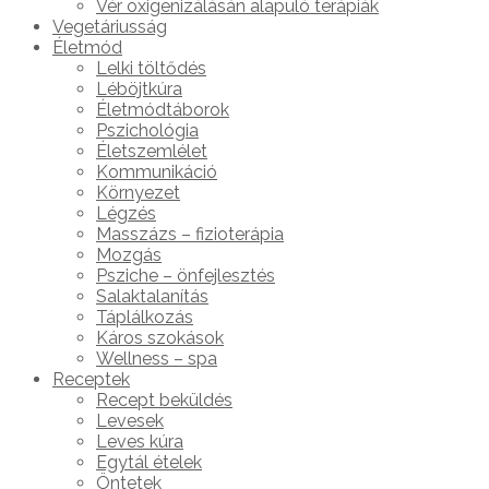
Vér oxigenizálásán alapuló terápiák
Vegetáriusság
Életmód
Lelki töltődés
Léböjtkúra
Életmódtáborok
Pszichológia
Életszemlélet
Kommunikáció
Környezet
Légzés
Masszázs – fizioterápia
Mozgás
Psziche – önfejlesztés
Salaktalanítás
Táplálkozás
Káros szokások
Wellness – spa
Receptek
Recept beküldés
Levesek
Leves kúra
Egytál ételek
Öntetek