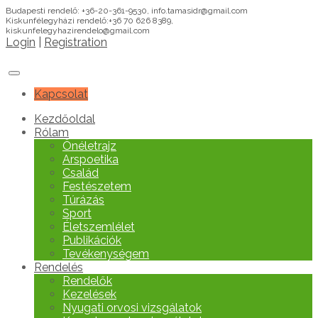
Budapesti rendelő: +36-20-361-9530, info.tamasidr@gmail.com
Kiskunfélegyházi rendelő:+36 70 626 8389,
kiskunfelegyhazirendelo@gmail.com
Login
|
Registration
Kapcsolat
Kezdőoldal
Rólam
Önéletrajz
Arspoetika
Család
Festészetem
Túrázás
Sport
Életszemlélet
Publikációk
Tevékenységem
Rendelés
Rendelők
Kezelések
Nyugati orvosi vizsgálatok