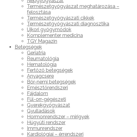
Népgyógyászat
Természetgyógyászat meghatározása –
felosztása
Természetgyógyászati cikkek
Természetgyógyászati diagnosztika
Újkori gyógymódok
Komplementer medicina
TGY Magazin
Betegségek
Geriatria
Reumatológia
Hematológia
Fertőző betegségek
Anyagcsere
Bőr-nemi betegségek
Emésztőrendszeri
Fájdalom
Fül-orr-gégészeti
Gyerekgyógyászat
Gyulladások
Hormonrendszer – mirigyek
Húgyúti rendszer
Immunrendszer
Kardiológiai – érrendszeri