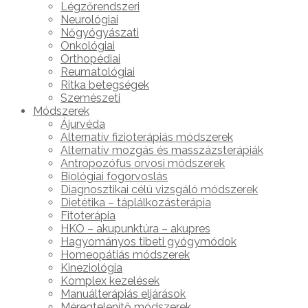
Légzőrendszeri
Neurológiai
Nőgyógyászati
Onkológiai
Orthopédiai
Reumatológiai
Ritka betegségek
Szemészeti
Módszerek
Ájurvéda
Alternatív fizioterápiás módszerek
Alternatív mozgás és masszázsterápiák
Antropozófus orvosi módszerek
Biológiai fogorvoslás
Diagnosztikai célú vizsgáló módszerek
Dietétika – táplálkozásterápia
Fitoterápia
HKO – akupunktúra – akupres
Hagyományos tibeti gyógymódok
Homeopátiás módszerek
Kineziológia
Komplex kezelések
Manuálterápiás eljárások
Méregtelenítő módszerek