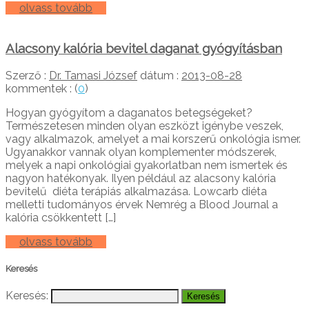
olvass tovább
Alacsony kalória bevitel daganat gyógyításban
Szerző :
Dr. Tamasi József
dátum :
2013-08-28
kommentek : (
0
)
Hogyan gyógyítom a daganatos betegségeket?
Természetesen minden olyan eszközt igénybe veszek,
vagy alkalmazok, amelyet a mai korszerű onkológia ismer.
Ugyanakkor vannak olyan komplementer módszerek,
melyek a napi onkológiai gyakorlatban nem ismertek és
nagyon hatékonyak. Ilyen például az alacsony kalória
bevitelű diéta terápiás alkalmazása. Lowcarb diéta
melletti tudományos érvek Nemrég a Blood Journal a
kalória csökkentett […]
olvass tovább
Keresés
Keresés: