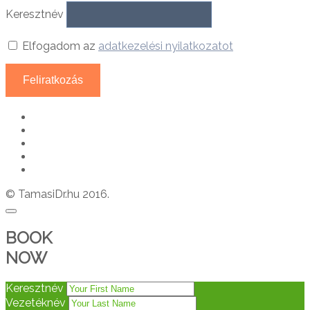
Keresztnév
Elfogadom az
adatkezelési nyilatkozatot
© TamasiDr.hu 2016.
BOOK
NOW
Keresztnév
Vezetéknév