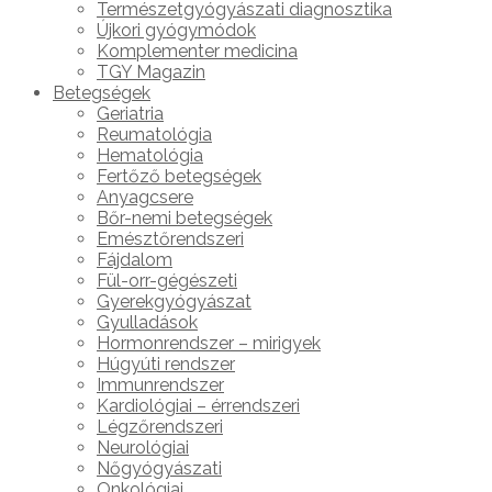
Természetgyógyászati diagnosztika
Újkori gyógymódok
Komplementer medicina
TGY Magazin
Betegségek
Geriatria
Reumatológia
Hematológia
Fertőző betegségek
Anyagcsere
Bőr-nemi betegségek
Emésztőrendszeri
Fájdalom
Fül-orr-gégészeti
Gyerekgyógyászat
Gyulladások
Hormonrendszer – mirigyek
Húgyúti rendszer
Immunrendszer
Kardiológiai – érrendszeri
Légzőrendszeri
Neurológiai
Nőgyógyászati
Onkológiai