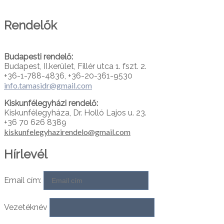
PARTNEREINK
Rendelők
Budapesti rendelő:
Budapest, II.kerület, Fillér utca 1. fszt. 2.
+36-1-788-4836, +36-20-361-9530
info.tamasidr@gmail.com
Kiskunfélegyházi rendelő:
Kiskunfélegyháza, Dr. Holló Lajos u. 23.
+36 70 626 8389
kiskunfelegyhazirendelo@gmail.com
Hírlevél
Email cím:
Vezetéknév