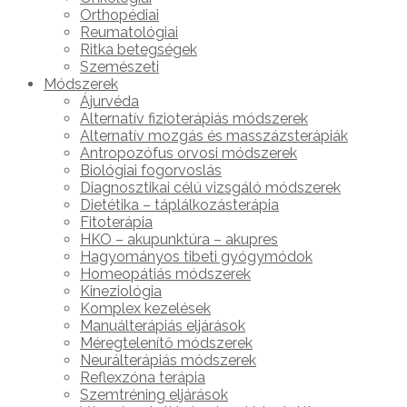
Orthopédiai
Reumatológiai
Ritka betegségek
Szemészeti
Módszerek
Ájurvéda
Alternatív fizioterápiás módszerek
Alternatív mozgás és masszázsterápiák
Antropozófus orvosi módszerek
Biológiai fogorvoslás
Diagnosztikai célú vizsgáló módszerek
Dietétika – táplálkozásterápia
Fitoterápia
HKO – akupunktúra – akupres
Hagyományos tibeti gyógymódok
Homeopátiás módszerek
Kineziológia
Komplex kezelések
Manuálterápiás eljárások
Méregtelenítő módszerek
Neurálterápiás módszerek
Reflexzóna terápia
Szemtréning eljárások