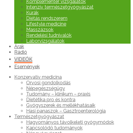
Komplementer vizsgálatok
Intenzív természetgyógyászat
Kúrák
Diétás rendszerem
Lifestyle medicine
Masszázsok
Rendelési tudnivalók
Laborvizsgálatok
Árak
Rádió
VIDEÓK
Események
Konzervatív medicina
Orvosi gondolkodás
Népegészségügy
Tudomány – klinikum – praxis
Dietétika pro és kontra
Gyógyszerek és mellékhatásaik
Hasi panaszok – Gasztroenterológia
Természetgyógyászat
Hagyományos távolkeleti gyógymódok
Kapcsolódó tudományok