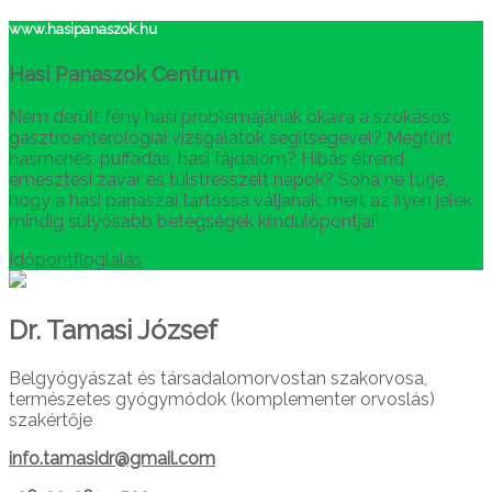
www.hasipanaszok.hu
Hasi Panaszok Centrum
Nem derült fény hasi problémájának okaira a szokásos
gasztroenterológiai vizsgálatok segítségével? Megtűrt
hasmenés, puffadás, hasi fájdalom? Hibás étrend,
emésztési zavar és túlstresszelt napok? Soha ne tűrje,
hogy a hasi panaszai tartóssá váljanak, mert az ilyen jelek
mindig súlyosabb betegségek kiindulópontjai!
Időpontfloglalás
Dr. Tamasi József
Belgyógyászat és társadalomorvostan szakorvosa,
természetes gyógymódok (komplementer orvoslás)
szakértője
info.tamasidr@gmail.com