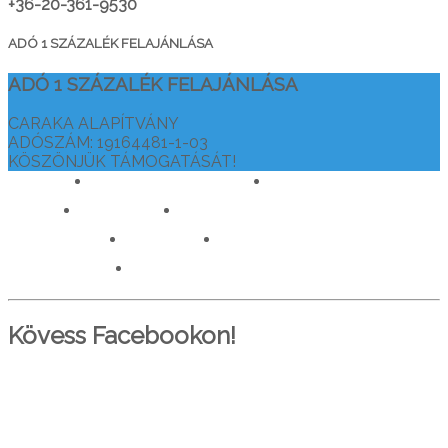
+36-20-361-9530
ADÓ 1 SZÁZALÉK FELAJÁNLÁSA
ADÓ 1 SZÁZALÉK FELAJÁNLÁSA
CARAKA ALAPÍTVÁNY
ADÓSZÁM: 19164481-1-03
KÖSZÖNJÜK TÁMOGATÁSÁT!
drtamasiajurveda.hu
veganelet.hu
caraka.hu
orvosokatisztanlatasert.hu
c911.info
mediaforras.hu
worlddoctorsalliance.com
Kövess Facebookon!