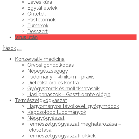
Leves kúra
Egytál ételek
Öntetek
Pástétomok
Turmixok
Desszert
Vírus után
Írások
Konzervatív medicina
Orvosi gondolkodás
Népegészségügy
Tudomány – klinikum – praxis
Dietétika pro és kontra
Gyógyszerek és mellékhatásaik
Hasi panaszok – Gasztroenterológia
Természetgyógyászat
Hagyományos távolkeleti gyógymódok
Kapcsolódó tudományok
Népgyógyászat
Természetgyógyászat meghatározása –
felosztása
Természetgyógyászati cikkek