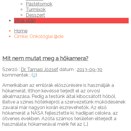
Pástétomok
Turmixok
Desszert
Vírus után
Home
Címke:
Onkológiai @de
Mit nem mutat meg a hőkamera?
Szerző :
Dr. Tamasi József
dátum :
2013-09-30
kommentek : (
2
)
Amerikában az emlőrák előszűrésére is használják a
hőkamerát, itthon kevéssé terjedt el az orvosi
alkalmazása. Pedig a testünk által kibocsátott hőből,
illetve a színes hőtérképről a szervezetünk működésének
zavarai már nagyon korán észrevehetők. Az első
hőkamerát a NASA fejlesztette ki, hadiipari célokra, az
ötvenes években. Azóta számos területen elterjedt a
használata: hőkamerával mérik fel az […]