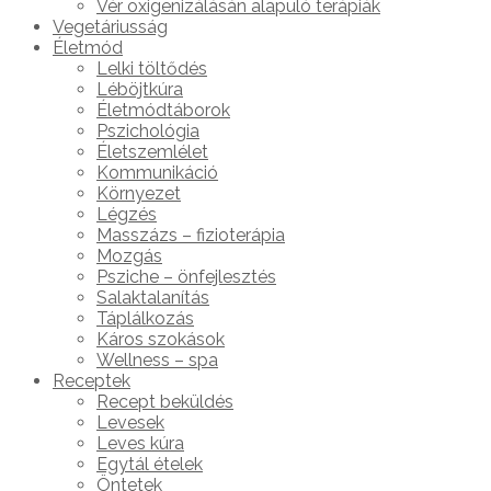
Vér oxigenizálásán alapuló terápiák
Vegetáriusság
Életmód
Lelki töltődés
Léböjtkúra
Életmódtáborok
Pszichológia
Életszemlélet
Kommunikáció
Környezet
Légzés
Masszázs – fizioterápia
Mozgás
Psziche – önfejlesztés
Salaktalanítás
Táplálkozás
Káros szokások
Wellness – spa
Receptek
Recept beküldés
Levesek
Leves kúra
Egytál ételek
Öntetek