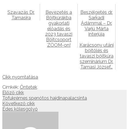
Szavazás Dr.
Bevezetés a
Beszélgetés dr.
Tamasira
Böjtkúrákba
Sarkadi
gyakorlati
Ádámmal – Dr.
előadás és
Varjú Márta
2023 tavaszi
interjúja
Böjtcsoport
ZOOM-on!
Karácsony utáni
böjtölés és
tavaszi böjtkúra
szeminárium Dr.
Tamasi József…
Cikk nyomtatása
Címkék:
Öntetek
Előző cikk
Tofukrémes spenótos hajdinapalacsinta
Következő cikk
Édes kölesgolyó