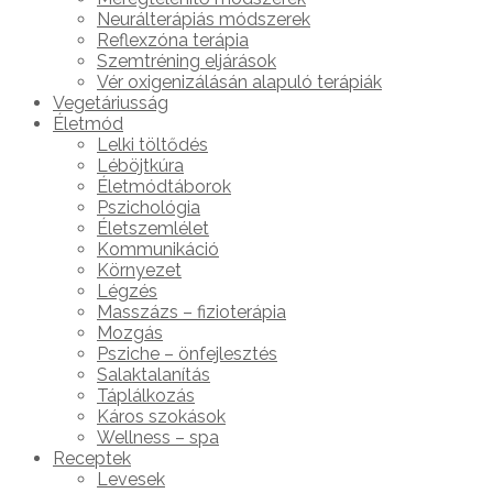
Neurálterápiás módszerek
Reflexzóna terápia
Szemtréning eljárások
Vér oxigenizálásán alapuló terápiák
Vegetáriusság
Életmód
Lelki töltődés
Léböjtkúra
Életmódtáborok
Pszichológia
Életszemlélet
Kommunikáció
Környezet
Légzés
Masszázs – fizioterápia
Mozgás
Psziche – önfejlesztés
Salaktalanítás
Táplálkozás
Káros szokások
Wellness – spa
Receptek
Levesek