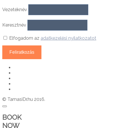
Vezetéknév
Keresztnév
Elfogadom az
adatkezelési nyilatkozatot
© TamasiDr.hu 2016.
BOOK
NOW