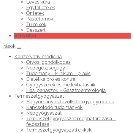
Leves kúra
Egytál ételek
Öntetek
Pástétomok
Turmixok
Desszert
Vírus után
Írások
Konzervatív medicina
Orvosi gondolkodás
Népegészségügy
Tudomány – klinikum – praxis
Dietétika pro és kontra
Gyógyszerek és mellékhatásaik
Hasi panaszok – Gasztroenterológia
Természetgyógyászat
Hagyományos távolkeleti gyógymódok
Kapcsolódó tudományok
Népgyógyászat
Természetgyógyászat meghatározása –
felosztása
Természetgyógyászati cikkek