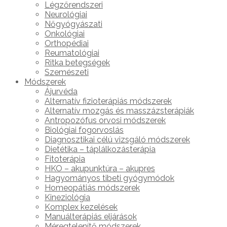
Légzőrendszeri
Neurológiai
Nőgyógyászati
Onkológiai
Orthopédiai
Reumatológiai
Ritka betegségek
Szemészeti
Módszerek
Ájurvéda
Alternatív fizioterápiás módszerek
Alternatív mozgás és masszázsterápiák
Antropozófus orvosi módszerek
Biológiai fogorvoslás
Diagnosztikai célú vizsgáló módszerek
Dietétika – táplálkozásterápia
Fitoterápia
HKO – akupunktúra – akupres
Hagyományos tibeti gyógymódok
Homeopátiás módszerek
Kineziológia
Komplex kezelések
Manuálterápiás eljárások
Méregtelenítő módszerek