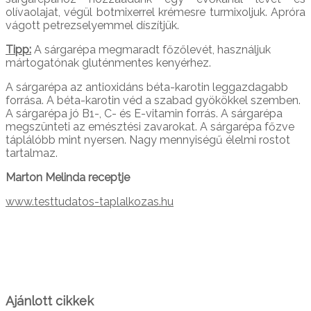
olívaolajat, végül botmixerrel krémesre turmixoljuk. Apróra
vágott petrezselyemmel díszítjük.
Tipp:
A sárgarépa megmaradt főzőlevét, használjuk
mártogatónak gluténmentes kenyérhez.
A sárgarépa az antioxidáns béta-karotin leggazdagabb
forrása. A béta-karotin véd a szabad gyökökkel szemben.
A sárgarépa jó B1-, C- és E-vitamin forrás. A sárgarépa
megszünteti az emésztési zavarokat. A sárgarépa főzve
táplálóbb mint nyersen. Nagy mennyiségű élelmi rostot
tartalmaz.
Marton Melinda receptje
www.testtudatos-taplalkozas.hu
Ajánlott cikkek