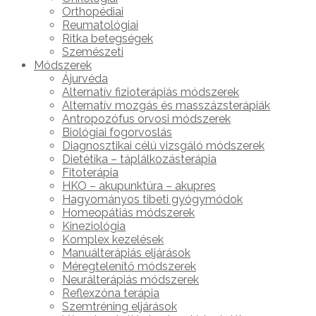
Orthopédiai
Reumatológiai
Ritka betegségek
Szemészeti
Módszerek
Ájurvéda
Alternatív fizioterápiás módszerek
Alternatív mozgás és masszázsterápiák
Antropozófus orvosi módszerek
Biológiai fogorvoslás
Diagnosztikai célú vizsgáló módszerek
Dietétika – táplálkozásterápia
Fitoterápia
HKO – akupunktúra – akupres
Hagyományos tibeti gyógymódok
Homeopátiás módszerek
Kineziológia
Komplex kezelések
Manuálterápiás eljárások
Méregtelenítő módszerek
Neurálterápiás módszerek
Reflexzóna terápia
Szemtréning eljárások