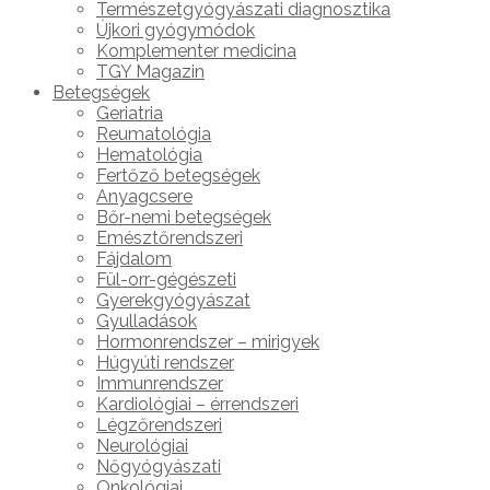
Természetgyógyászati diagnosztika
Újkori gyógymódok
Komplementer medicina
TGY Magazin
Betegségek
Geriatria
Reumatológia
Hematológia
Fertőző betegségek
Anyagcsere
Bőr-nemi betegségek
Emésztőrendszeri
Fájdalom
Fül-orr-gégészeti
Gyerekgyógyászat
Gyulladások
Hormonrendszer – mirigyek
Húgyúti rendszer
Immunrendszer
Kardiológiai – érrendszeri
Légzőrendszeri
Neurológiai
Nőgyógyászati
Onkológiai