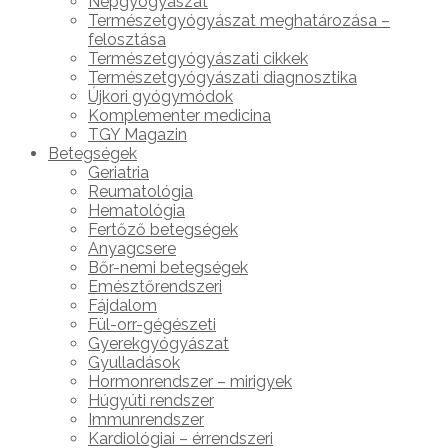
Népgyógyászat
Természetgyógyászat meghatározása –
felosztása
Természetgyógyászati cikkek
Természetgyógyászati diagnosztika
Újkori gyógymódok
Komplementer medicina
TGY Magazin
Betegségek
Geriatria
Reumatológia
Hematológia
Fertőző betegségek
Anyagcsere
Bőr-nemi betegségek
Emésztőrendszeri
Fájdalom
Fül-orr-gégészeti
Gyerekgyógyászat
Gyulladások
Hormonrendszer – mirigyek
Húgyúti rendszer
Immunrendszer
Kardiológiai – érrendszeri