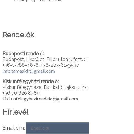
PARTNEREINK
Rendelők
Budapesti rendelő:
Budapest, II.kerület, Fillér utca 1. fszt. 2.
+36-1-788-4836, +36-20-361-9530
info.tamasidr@gmail.com
Kiskunfélegyházi rendelő:
Kiskunfélegyháza, Dr. Holló Lajos u. 23.
+36 70 626 8389
kiskunfelegyhazirendelo@gmail.com
Hírlevél
Email cím: