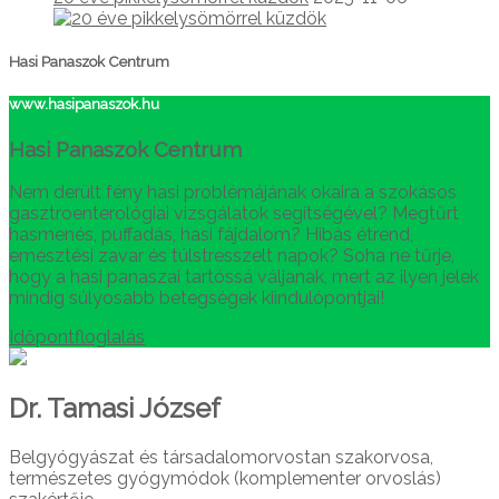
Hasi Panaszok Centrum
www.hasipanaszok.hu
Hasi Panaszok Centrum
Nem derült fény hasi problémájának okaira a szokásos
gasztroenterológiai vizsgálatok segítségével? Megtűrt
hasmenés, puffadás, hasi fájdalom? Hibás étrend,
emésztési zavar és túlstresszelt napok? Soha ne tűrje,
hogy a hasi panaszai tartóssá váljanak, mert az ilyen jelek
mindig súlyosabb betegségek kiindulópontjai!
Időpontfloglalás
Dr. Tamasi József
Belgyógyászat és társadalomorvostan szakorvosa,
természetes gyógymódok (komplementer orvoslás)