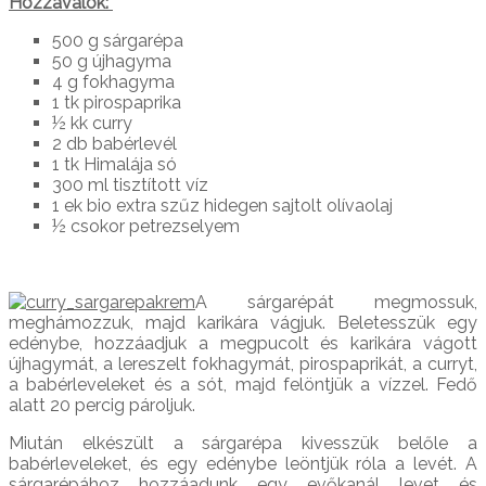
Hozzávalók:
500 g sárgarépa
50 g újhagyma
4 g fokhagyma
1 tk pirospaprika
½ kk curry
2 db babérlevél
1 tk Himalája só
300 ml tisztított víz
1 ek bio extra szűz hidegen sajtolt olívaolaj
½ csokor petrezselyem
A sárgarépát megmossuk,
meghámozzuk, majd karikára vágjuk. Beletesszük egy
edénybe, hozzáadjuk a megpucolt és karikára vágott
újhagymát, a lereszelt fokhagymát, pirospaprikát, a curryt,
a babérleveleket és a sót, majd felöntjük a vízzel. Fedő
alatt 20 percig pároljuk.
Miután elkészült a sárgarépa kivesszük belőle a
babérleveleket, és egy edénybe leöntjük róla a levét. A
sárgarépához hozzáadunk egy evőkanál levet és