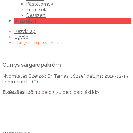
Pástétomok
Turmixok
Desszert
Vírus után
Kezdőlap
Egyéb
Currys sárgarépakrém
Currys sárgarépakrém
Nyomtatás
Szerző :
Dr. Tamasi József
dátum :
2015-12-15
kommentek : (
0
)
Elkészítési idő:
10 perc + 20 perc párolási idő