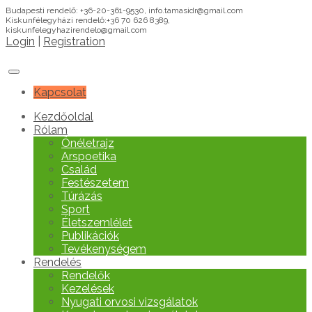
Budapesti rendelő: +36-20-361-9530, info.tamasidr@gmail.com
Kiskunfélegyházi rendelő:+36 70 626 8389,
kiskunfelegyhazirendelo@gmail.com
Login
|
Registration
Kapcsolat
Kezdőoldal
Rólam
Önéletrajz
Arspoetika
Család
Festészetem
Túrázás
Sport
Életszemlélet
Publikációk
Tevékenységem
Rendelés
Rendelők
Kezelések
Nyugati orvosi vizsgálatok