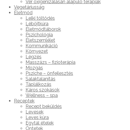
Vér oxigenizálásán alapuló terápiák
Vegetáriusság
Életmód
Lelki töltődés
Léböjtkúra
Életmódtáborok
Pszichológia
Életszemlélet
Kommunikáció
Környezet
Légzés
Masszázs – fizioterápia
Mozgás
Psziche – önfejlesztés
Salaktalanítás
Táplálkozás
Káros szokások
Wellness – spa
Receptek
Recept beküldés
Levesek
Leves kúra
Egytál ételek
Öntetek