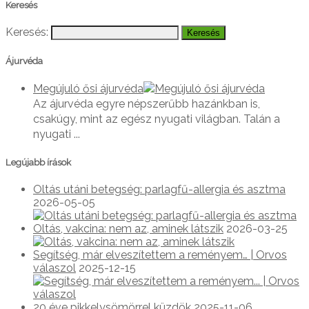
Keresés
Keresés:
Ájurvéda
Megújuló ősi ájurvéda
Az ájurvéda egyre népszerűbb hazánkban is,
csakúgy, mint az egész nyugati világban. Talán a
nyugati ...
Legújabb írások
Oltás utáni betegség: parlagfű-allergia és asztma
2026-05-05
Oltás, vakcina: nem az, aminek látszik
2026-03-25
Segítség, már elveszítettem a reményem… | Orvos
válaszol
2025-12-15
20 éve pikkelysömörrel küzdök
2025-11-06