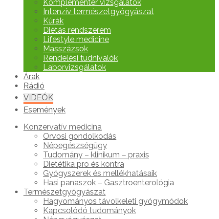
Komplementer vizsgálatok
Intenzív természetgyógyászat
Kúrák
Diétás rendszerem
Lifestyle medicine
Masszázsok
Rendelési tudnivalók
Laborvizsgálatok
Árak
Rádió
VIDEÓK
Események
Konzervatív medicina
Orvosi gondolkodás
Népegészségügy
Tudomány – klinikum – praxis
Dietétika pro és kontra
Gyógyszerek és mellékhatásaik
Hasi panaszok – Gasztroenterológia
Természetgyógyászat
Hagyományos távolkeleti gyógymódok
Kapcsolódó tudományok