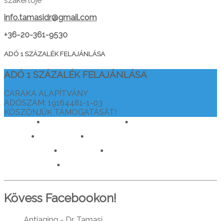
szakértője
info.tamasidr@gmail.com
+36-20-361-9530
ADÓ 1 SZÁZALÉK FELAJÁNLÁSA
ADÓ 1 SZÁZALÉK FELAJÁNLÁSA
CARAKA ALAPÍTVÁNY
ADÓSZÁM: 19164481-1-03
KÖSZÖNJÜK TÁMOGATÁSÁT!
drtamasiajurveda.hu
veganelet.hu
caraka.hu
orvosokatisztanlatasert.hu
c911.info
mediaforras.hu
worlddoctorsalliance.com
Kövess Facebookon!
Antiaging - Dr. Tamasi