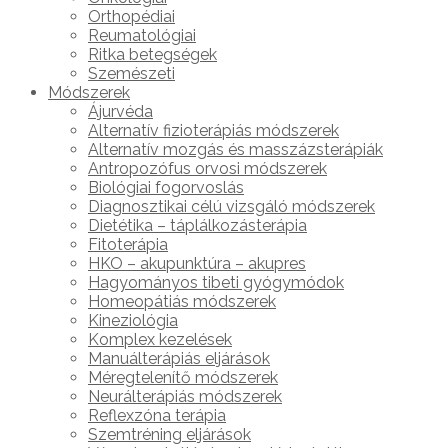
Orthopédiai
Reumatológiai
Ritka betegségek
Szemészeti
Módszerek
Ájurvéda
Alternatív fizioterápiás módszerek
Alternatív mozgás és masszázsterápiák
Antropozófus orvosi módszerek
Biológiai fogorvoslás
Diagnosztikai célú vizsgáló módszerek
Dietétika – táplálkozásterápia
Fitoterápia
HKO – akupunktúra – akupres
Hagyományos tibeti gyógymódok
Homeopátiás módszerek
Kineziológia
Komplex kezelések
Manuálterápiás eljárások
Méregtelenítő módszerek
Neurálterápiás módszerek
Reflexzóna terápia
Szemtréning eljárások