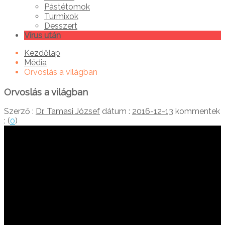
Pástétomok
Turmixok
Desszert
Vírus után
Kezdőlap
Média
Orvoslás a világban
Orvoslás a világban
Szerző :
Dr. Tamasi József
dátum :
2016-12-13
kommentek
: (
0
)