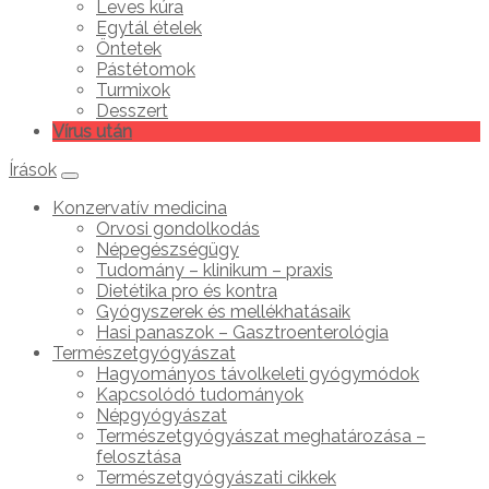
Leves kúra
Egytál ételek
Öntetek
Pástétomok
Turmixok
Desszert
Vírus után
Írások
Konzervatív medicina
Orvosi gondolkodás
Népegészségügy
Tudomány – klinikum – praxis
Dietétika pro és kontra
Gyógyszerek és mellékhatásaik
Hasi panaszok – Gasztroenterológia
Természetgyógyászat
Hagyományos távolkeleti gyógymódok
Kapcsolódó tudományok
Népgyógyászat
Természetgyógyászat meghatározása –
felosztása
Természetgyógyászati cikkek