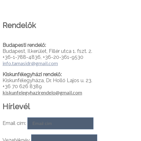
PARTNEREINK
Rendelők
Budapesti rendelő:
Budapest, II.kerület, Fillér utca 1. fszt. 2.
+36-1-788-4836, +36-20-361-9530
info.tamasidr@gmail.com
Kiskunfélegyházi rendelő:
Kiskunfélegyháza, Dr. Holló Lajos u. 23.
+36 70 626 8389
kiskunfelegyhazirendelo@gmail.com
Hírlevél
Email cím:
Vezetéknév