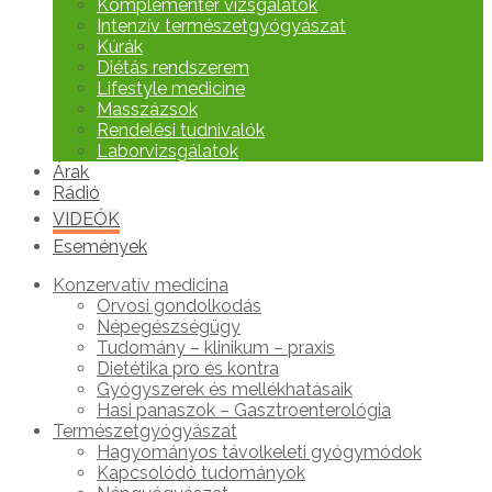
Komplementer vizsgálatok
Intenzív természetgyógyászat
Kúrák
Diétás rendszerem
Lifestyle medicine
Masszázsok
Rendelési tudnivalók
Laborvizsgálatok
Árak
Rádió
VIDEÓK
Események
Konzervatív medicina
Orvosi gondolkodás
Népegészségügy
Tudomány – klinikum – praxis
Dietétika pro és kontra
Gyógyszerek és mellékhatásaik
Hasi panaszok – Gasztroenterológia
Természetgyógyászat
Hagyományos távolkeleti gyógymódok
Kapcsolódó tudományok