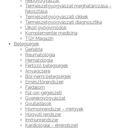
Népgyógyászat
Természetgyógyászat meghatározása –
felosztása
Természetgyógyászati cikkek
Természetgyógyászati diagnosztika
Újkori gyógymódok
Komplementer medicina
TGY Magazin
Betegségek
Geriatria
Reumatológia
Hematológia
Fertőző betegségek
Anyagcsere
Bőr-nemi betegségek
Emésztőrendszeri
Fájdalom
Fül-orr-gégészeti
Gyerekgyógyászat
Gyulladások
Hormonrendszer – mirigyek
Húgyúti rendszer
Immunrendszer
Kardiológiai – érrendszeri