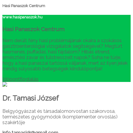
Hasi Panaszok Centrum
www.hasipanaszok.hu
Hasi Panaszok Centrum
Nem derült fény hasi problémájának okaira a szokásos
gasztroenterológiai vizsgálatok segítségével? Megtűrt
hasmenés, puffadás, hasi fájdalom? Hibás étrend,
emésztési zavar és túlstresszelt napok? Soha ne tűrje,
hogy a hasi panaszai tartóssá váljanak, mert az ilyen jelek
mindig súlyosabb betegségek kiindulópontjai!
Időpontfloglalás
Dr. Tamasi József
Belgyógyászat és társadalomorvostan szakorvosa,
természetes gyógymódok (komplementer orvoslás)
szakértője
info.tamasidr@gmail.com