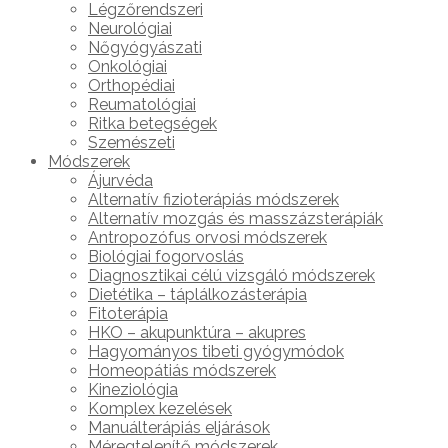
Légzőrendszeri
Neurológiai
Nőgyógyászati
Onkológiai
Orthopédiai
Reumatológiai
Ritka betegségek
Szemészeti
Módszerek
Ájurvéda
Alternatív fizioterápiás módszerek
Alternatív mozgás és masszázsterápiák
Antropozófus orvosi módszerek
Biológiai fogorvoslás
Diagnosztikai célú vizsgáló módszerek
Dietétika – táplálkozásterápia
Fitoterápia
HKO – akupunktúra – akupres
Hagyományos tibeti gyógymódok
Homeopátiás módszerek
Kineziológia
Komplex kezelések
Manuálterápiás eljárások
Méregtelenítő módszerek