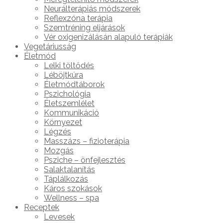
Neurálterápiás módszerek
Reflexzóna terápia
Szemtréning eljárások
Vér oxigenizálásán alapuló terápiák
Vegetáriusság
Életmód
Lelki töltődés
Léböjtkúra
Életmódtáborok
Pszichológia
Életszemlélet
Kommunikáció
Környezet
Légzés
Masszázs – fizioterápia
Mozgás
Psziche – önfejlesztés
Salaktalanítás
Táplálkozás
Káros szokások
Wellness – spa
Receptek
Levesek