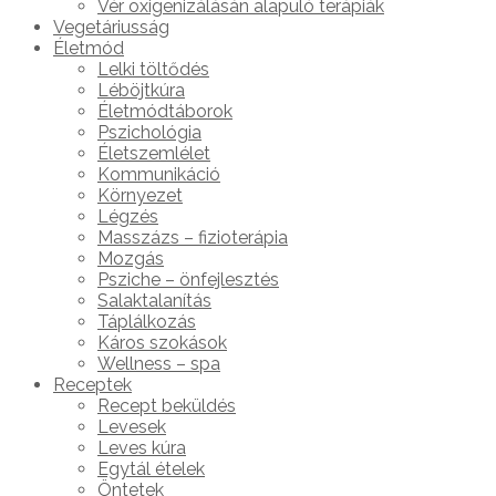
Vér oxigenizálásán alapuló terápiák
Vegetáriusság
Életmód
Lelki töltődés
Léböjtkúra
Életmódtáborok
Pszichológia
Életszemlélet
Kommunikáció
Környezet
Légzés
Masszázs – fizioterápia
Mozgás
Psziche – önfejlesztés
Salaktalanítás
Táplálkozás
Káros szokások
Wellness – spa
Receptek
Recept beküldés
Levesek
Leves kúra
Egytál ételek
Öntetek