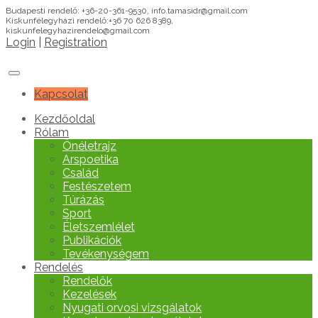
Budapesti rendelő: +36-20-361-9530, info.tamasidr@gmail.com
Kiskunfélegyházi rendelő:+36 70 626 8389,
kiskunfelegyhazirendelo@gmail.com
Login
|
Registration
Kapcsolat
Kezdőoldal
Rólam
Önéletrajz
Arspoetika
Család
Festészetem
Túrázás
Sport
Életszemlélet
Publikációk
Tevékenységem
Rendelés
Rendelők
Kezelések
Nyugati orvosi vizsgálatok