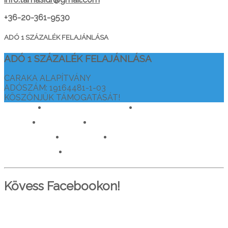
+36-20-361-9530
ADÓ 1 SZÁZALÉK FELAJÁNLÁSA
ADÓ 1 SZÁZALÉK FELAJÁNLÁSA
CARAKA ALAPÍTVÁNY
ADÓSZÁM: 19164481-1-03
KÖSZÖNJÜK TÁMOGATÁSÁT!
drtamasiajurveda.hu
veganelet.hu
caraka.hu
orvosokatisztanlatasert.hu
c911.info
mediaforras.hu
worlddoctorsalliance.com
Kövess Facebookon!