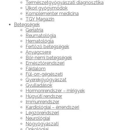
Természetgyógyászati diagnosztika
Újkori gyógymódok
Komplementer medicina
TGY Magazin
Betegségek
Geriatria
Reumatológia
Hematológia
Fertőző betegségek
Anyagcsere
Bőr-nemi betegségek
Emésztőrendszeri
Fájdalom
Fül-orr-gégészeti
Gyerekgyógyászat
Gyulladások
Hormonrendszer – mirigyek
Húgyúti rendszer
Immunrendszer
Kardiológiai – érrendszeri
Légzőrendszeri
Neurológiai
Nőgyógyászati
Onkológiai