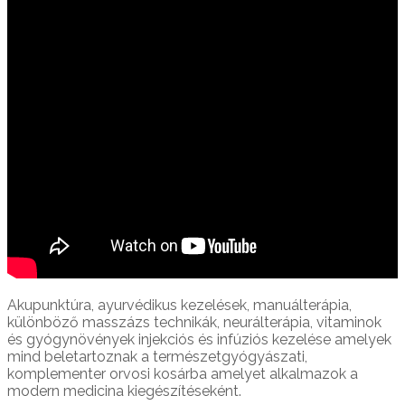
Akupunktúra, ayurvédikus kezelések, manuálterápia,
különböző masszázs technikák, neurálterápia, vitaminok
és gyógynövények injekciós és infúziós kezelése amelyek
mind beletartoznak a természetgyógyászati,
komplementer orvosi kosárba amelyet alkalmazok a
modern medicina kiegészítéseként.