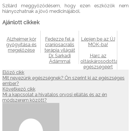
Szilárd meggyőződésem, hogy ezen eszközök nem
hiányozhatnak a jövő medicinájából.
Ajánlott cikkek
Alzheimer kór
Fedezze fel a
Lépjen be az ÚJ
gyógyítása és
craniosacralis
MOK-ba!
megelőzése
terápia világát
Dr. Sarkadi
Harc az
Ádámmal
oltáskárosodottak
egészségéért
Előző cikk
Mit nevezünk egészségnek? Ön szerint ki az egészséges
ember?
Következő cikk
Mi a kapcsolat a hivatalos orvosi ellátás és az én
módszerem között?