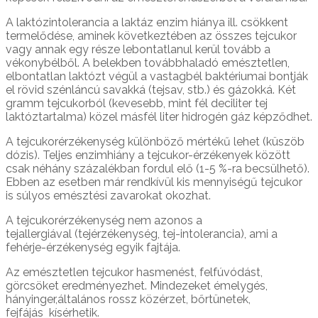
A laktózintolerancia a laktáz enzim hiánya ill. csökkent
termelődése, aminek következtében az összes tejcukor
vagy annak egy része lebontatlanul kerül tovább a
vékonybélből. A belekben továbbhaladó emésztetlen,
elbontatlan laktózt végül a vastagbél baktériumai bontják
el rövid szénláncú savakká (tejsav, stb.) és gázokká. Két
gramm tejcukorból (kevesebb, mint fél deciliter tej
laktóztartalma) közel másfél liter hidrogén gáz képződhet.
A tejcukorérzékenység különböző mértékű lehet (küszöb
dózis). Teljes enzimhiány a tejcukor-érzékenyek között
csak néhány százalékban fordul elő (1-5 %-ra becsülhető).
Ebben az esetben már rendkívül kis mennyiségű tejcukor
is súlyos emésztési zavarokat okozhat.
A tejcukorérzékenység nem azonos a
tejallergiával (tejérzékenység, tej-intolerancia), ami a
fehérje-érzékenység egyik fajtája.
Az emésztetlen tejcukor hasmenést, felfúvódást,
görcsöket eredményezhet. Mindezeket émelygés,
hányinger,általános rossz közérzet, bőrtünetek,
fejfájás kísérhetik.