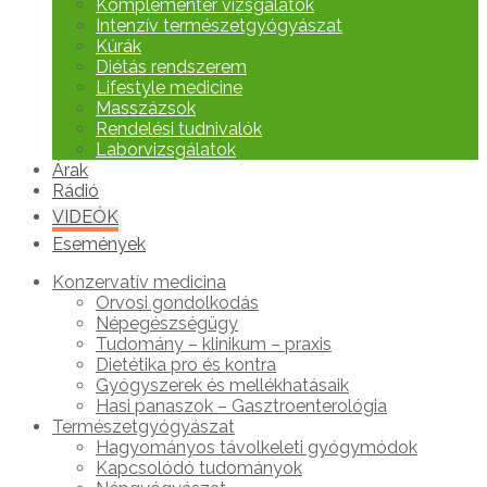
Komplementer vizsgálatok
Intenzív természetgyógyászat
Kúrák
Diétás rendszerem
Lifestyle medicine
Masszázsok
Rendelési tudnivalók
Laborvizsgálatok
Árak
Rádió
VIDEÓK
Események
Konzervatív medicina
Orvosi gondolkodás
Népegészségügy
Tudomány – klinikum – praxis
Dietétika pro és kontra
Gyógyszerek és mellékhatásaik
Hasi panaszok – Gasztroenterológia
Természetgyógyászat
Hagyományos távolkeleti gyógymódok
Kapcsolódó tudományok