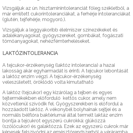
Vizsgáljuk az ún. hisztaminintoleranciát főleg székletből, a
már említett cukorintoleranciákat, a ferhérje intoleranciákat
(glutén, tejfehérje, mogyoró,).
Vizsgáljuk a leggyakoribb élelmiszer színezékeket és
adalékanyagokat, gyógyszereket, gombákat, fogászati
tömőanyagokat, nehézfémterheléseket.
LAKTÓZINTOLERANCIA
A tejcukor-érzékenység (laktóz intolerancia) a hazai
lakosság akár egyharmadát is érinti. A tejcukor lebontását
a laktóz enzim végzi. A tejcukor-érzékenység
veleszületett, öröklődő volta kimutatható
A laktóz (tejcukor) egy kizárólag a tejben és egyes
tejtermékekben előforduló kettős cukor, amely nem
közvetlenül szívódik fel. Gyógyszerekben is előfordul a
hozzáadott laktóz. A vékonybél bolyhainak sejtjei és a
normális bélflóra baktériumai által termelt laktáz enzim
bontja a tejcukrot egyszerű cukrokká: glükózzá
(szőlőcukor) és galaktózzá. Ezek az egyszerű cukrok már
képesek felszívódni az emésztőrendszerből a véráramba.