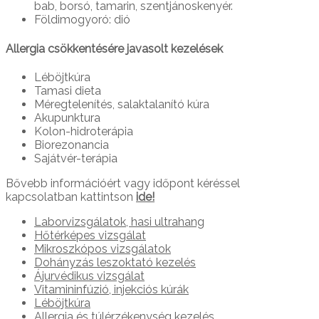
bab, borsó, tamarin, szentjánoskenyér.
Földimogyoró: dió
Allergia csökkentésére javasolt kezelések
Léböjtkúra
Tamasi dieta
Méregtelenítés, salaktalanító kúra
Akupunktura
Kolon-hidroterápia
Biorezonancia
Sajátvér-terápia
Bővebb információért vagy időpont kéréssel
kapcsolatban kattintson
ide!
Laborvizsgálatok, hasi ultrahang
Hőtérképes vizsgálat
Mikroszkópos vizsgálatok
Dohányzás leszoktató kezelés
Ájurvédikus vizsgálat
Vitamininfúzió, injekciós kúrák
Léböjtkúra
Allergia és túlérzékenység kezelés