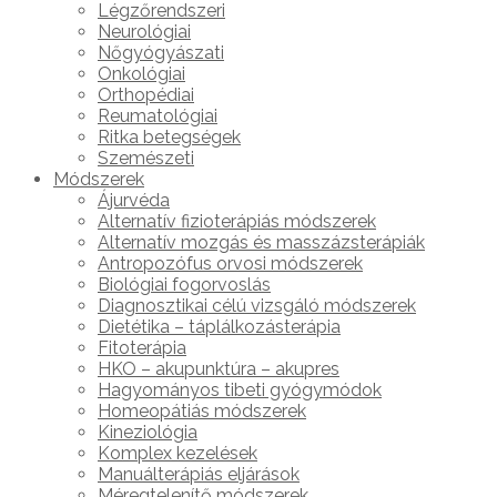
Légzőrendszeri
Neurológiai
Nőgyógyászati
Onkológiai
Orthopédiai
Reumatológiai
Ritka betegségek
Szemészeti
Módszerek
Ájurvéda
Alternatív fizioterápiás módszerek
Alternatív mozgás és masszázsterápiák
Antropozófus orvosi módszerek
Biológiai fogorvoslás
Diagnosztikai célú vizsgáló módszerek
Dietétika – táplálkozásterápia
Fitoterápia
HKO – akupunktúra – akupres
Hagyományos tibeti gyógymódok
Homeopátiás módszerek
Kineziológia
Komplex kezelések
Manuálterápiás eljárások
Méregtelenítő módszerek