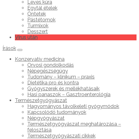
Leves kúra
Egytál ételek
Öntetek
Pástétomok
Turmixok
Desszert
Vírus után
Írások
Konzervatív medicina
Orvosi gondolkodás
Népegészségügy
Tudomány – klinikum – praxis
Dietétika pro és kontra
Gyógyszerek és mellékhatásaik
Hasi panaszok – Gasztroenterológia
Természetgyógyászat
Hagyományos távolkeleti gyógymódok
Kapcsolódó tudományok
Népgyógyászat
Természetgyógyászat meghatározása –
felosztása
Természetgyógyászati cikkek