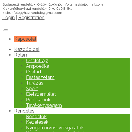
Budapesti rendelő: +36-20-361-9530, info.tamasidr@gmail.com
Kiskunfélegyházi rendelő:+36 70 626 8389,
kiskunfelegyhazirendelo@gmail.com
Login
|
Registration
Kapcsolat
Kezdőoldal
Rólam
Önéletrajz
Arspoetika
Család
Festészetem
Túrázás
Sport
Életszemlélet
Publikációk
Tevékenységem
Rendelés
Rendelők
Kezelések
Nyugati orvosi vizsgálatok