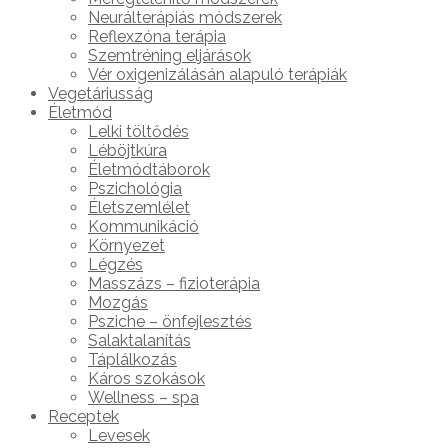
Neurálterápiás módszerek
Reflexzóna terápia
Szemtréning eljárások
Vér oxigenizálásán alapuló terápiák
Vegetáriusság
Életmód
Lelki töltődés
Léböjtkúra
Életmódtáborok
Pszichológia
Életszemlélet
Kommunikáció
Környezet
Légzés
Masszázs – fizioterápia
Mozgás
Psziche – önfejlesztés
Salaktalanítás
Táplálkozás
Káros szokások
Wellness – spa
Receptek
Levesek