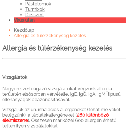
Pástétomok
Turmixok
Desszert
Vírus után
Kezdőlap
Allergia és túlérzékenység kezelés
Allergia és túlérzékenység kezelés
Vizsgálatok
Nagyon szerteágazó vizsgálatokat végzünk allergia
területén elsősorban vérvétellel IgE, IgG, IgA, IgM tipusú
ellenanyagok beazonosításával.
Vizsgáljuk az ún. inhalációs allergéneket (tehát melyeket
belégzünk), a táplálékallergéneket (
280 különböző
élelmiszerre
). Összesen már közel 600 allergén érhető
tetten ilyen vizsgálatokkal.