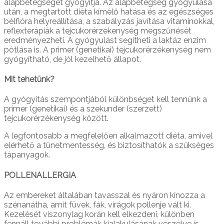
alapbetegséget gyógyítja. Az alapbetegség gyógyulása
után, a megtartott diéta kímélő hatása és az egészséges
bélflóra helyreállítása, a szabályzás javítása vitaminokkal,
reflexterápiák a tejcukorérzékenység megszűnését
eredményezheti. A gyógyulást segítheti a laktáz enzim
pótlása is. A primer (genetikai) tejcukorérzékenység nem
gyógyítható, de jól kezelhető állapot.
Mit tehetünk?
A gyógyítás szempontjából különbséget kell tennünk a
primer (genetikai) és a szekunder (szerzett)
tejcukorérzékenység között.
A legfontosabb a megfelelően alkalmazott diéta, amivel
elérhető a tünetmentesség, és biztosíthatók a szükséges
tápanyagok.
POLLENALLERGIA
Az embereket általában tavasszal és nyáron kínozza a
szénanátha, amit füvek, fák, virágok pollenje vált ki.
Kezelését viszonylag korán kell elkezdeni, különben
fennáll további problémák kialakulásának veszélye is,