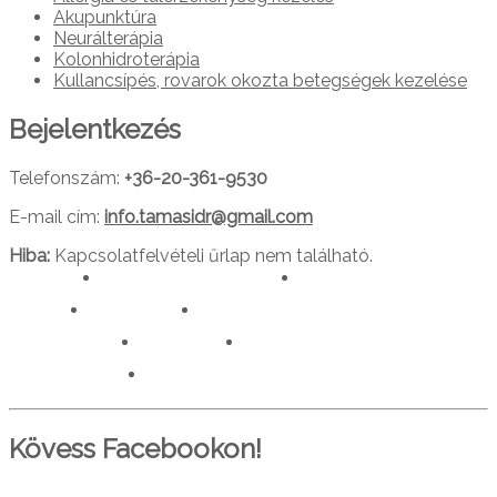
Akupunktúra
Neurálterápia
Kolonhidroterápia
Kullancsípés, rovarok okozta betegségek kezelése
Bejelentkezés
Telefonszám:
+36-20-361-9530
E-mail cím:
info.tamasidr@gmail.com
Hiba:
Kapcsolatfelvételi űrlap nem található.
drtamasiajurveda.hu
veganelet.hu
caraka.hu
orvosokatisztanlatasert.hu
c911.info
mediaforras.hu
worlddoctorsalliance.com
Kövess Facebookon!