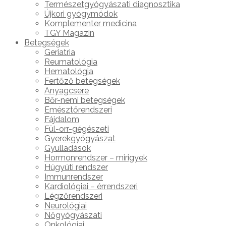
Természetgyógyászati diagnosztika
Újkori gyógymódok
Komplementer medicina
TGY Magazin
Betegségek
Geriatria
Reumatológia
Hematológia
Fertőző betegségek
Anyagcsere
Bőr-nemi betegségek
Emésztőrendszeri
Fájdalom
Fül-orr-gégészeti
Gyerekgyógyászat
Gyulladások
Hormonrendszer – mirigyek
Húgyúti rendszer
Immunrendszer
Kardiológiai – érrendszeri
Légzőrendszeri
Neurológiai
Nőgyógyászati
Onkológiai