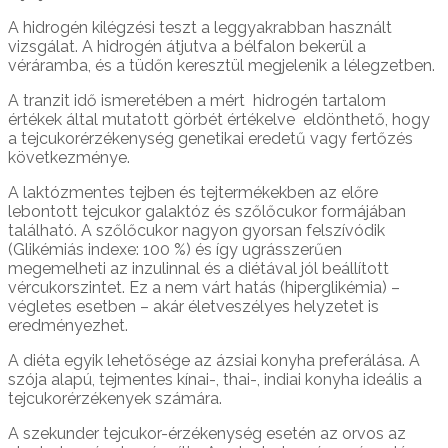
A hidrogén kilégzési teszt a leggyakrabban használt
vizsgálat. A hidrogén átjutva a bélfalon bekerül a
véráramba, és a tüdőn keresztül megjelenik a lélegzetben.
A tranzit idő ismeretében a mért hidrogén tartalom
értékek által mutatott görbét értékelve eldönthető, hogy
a tejcukorérzékenység genetikai eredetű vagy fertőzés
következménye.
A laktózmentes tejben és tejtermékekben az előre
lebontott tejcukor galaktóz és szőlőcukor formájában
található. A szőlőcukor nagyon gyorsan felszívódik
(Glikémiás indexe: 100 %) és így ugrásszerűen
megemelheti az inzulinnal és a diétával jól beállított
vércukorszintet. Ez a nem várt hatás (hiperglikémia) –
végletes esetben – akár életveszélyes helyzetet is
eredményezhet.
A diéta egyik lehetősége az ázsiai konyha preferálása. A
szója alapú, tejmentes kínai-, thai-, indiai konyha ideális a
tejcukorérzékenyek számára.
A szekunder tejcukor-érzékenység esetén az orvos az