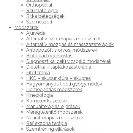
Orthopédiai
Reumatológiai
Ritka betegségek
Szemészeti
Módszerek
Ájurvéda
Alternatív fizioterápiás módszerek
Alternatív mozgás és masszázsterápiák
Antropozófus orvosi módszerek
Biológiai fogorvoslás
Diagnosztikai célú vizsgáló módszerek
Dietétika – táplálkozásterápia
Fitoterápia
HKO – akupunktúra – akupres
Hagyományos tibeti gyógymódok
Homeopátiás módszerek
Kineziológia
Komplex kezelések
Manuálterápiás eljárások
Méregtelenítő módszerek
Neurálterápiás módszerek
Reflexzóna terápia
Szemtréning eljárások