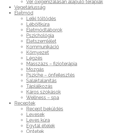
Vér oxigenizálásán alapuló terápiák
Vegetáriusság
Életmód
Lelki töltődés
Léböjtkúra
Életmódtáborok
Pszichológia
Életszemlélet
Kommunikáció
Környezet
Légzés
Masszázs – fizioterápia
Mozgás
Psziche – önfejlesztés
Salaktalanítás
Táplálkozás
Káros szokások
Wellness – spa
Receptek
Recept beküldés
Levesek
Leves kúra
Egytál ételek
Öntetek