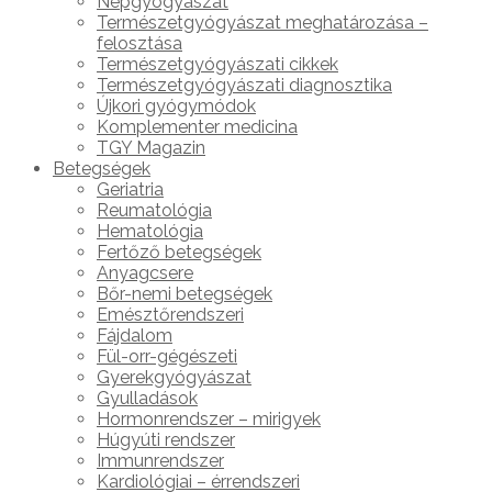
Népgyógyászat
Természetgyógyászat meghatározása –
felosztása
Természetgyógyászati cikkek
Természetgyógyászati diagnosztika
Újkori gyógymódok
Komplementer medicina
TGY Magazin
Betegségek
Geriatria
Reumatológia
Hematológia
Fertőző betegségek
Anyagcsere
Bőr-nemi betegségek
Emésztőrendszeri
Fájdalom
Fül-orr-gégészeti
Gyerekgyógyászat
Gyulladások
Hormonrendszer – mirigyek
Húgyúti rendszer
Immunrendszer
Kardiológiai – érrendszeri