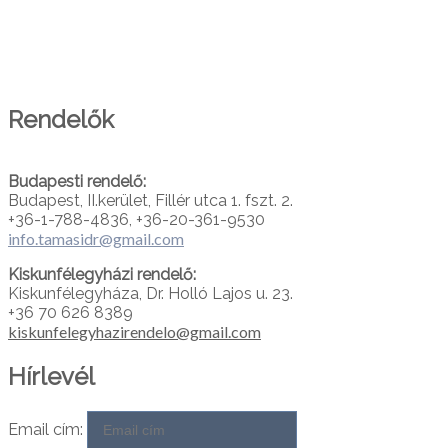
PARTNEREINK
Rendelők
Budapesti rendelő:
Budapest, II.kerület, Fillér utca 1. fszt. 2.
+36-1-788-4836, +36-20-361-9530
info.tamasidr@gmail.com
Kiskunfélegyházi rendelő:
Kiskunfélegyháza, Dr. Holló Lajos u. 23.
+36 70 626 8389
kiskunfelegyhazirendelo@gmail.com
Hírlevél
Email cím: